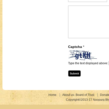
Captcha
*
Type the text displayed above:
Home
About us- Board of Trust
Donat
Copyright©2013-17 Noopura Bhr