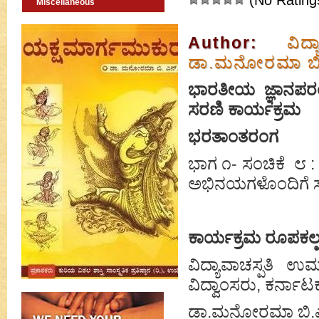
(No Rating
Miscellaneous
Author:
ವಿದ
ಡಾ.ಮನೋರಮಾ ಬಿ
ಭಾರತೀಯ ಜ್ಞಾನಪರ
ಸರಣಿ ಕಾರ್ಯಕ್ರಮ
ಭರತಾಂತರಂಗ
ಭಾಗ ೧- ಸಂಚಿಕೆ ೮ : 
ಅಭಿನಯಗಳೊಂದಿಗೆ ಸಮ
ಕಾರ್ಯಕ್ರಮ ರೂಪಕಲ್ಪ
ವಿದ್ಯಾವಾಚಸ್ಪತಿ 
ವಿದ್ವಾಂಸರು, ಕರ್ನಾಟ
ಡಾ.ಮನೋರಮಾ ಬಿ.ಎನ್