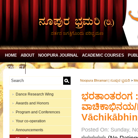
ನರ್ತನ ಜಗತ್ತಿಗೊಂದು ಪರಿಭ್ರಮಣ
HOME
ABOUT
NOOPURA JOURNAL
ACADEMIC COURSES
PUBL
CONTACT
Noopura Bhramari | ನೂಪುರ ಭ್ರಮರಿ
>
Me
ಭರತಾಂತರಂಗ : 
Dance Research Wing
Awards and Honors
ವಾಚಿಕಾಭಿನಯ/
Program and Conferences
Vāchikābhin
Your co-operation
Posted On: Sunday, N
Announcements