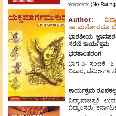
Miscellaneous
(No Rating
Author:
ವಿದ
ಡಾ.ಮನೋರಮಾ ಬಿ
ಭಾರತೀಯ ಜ್ಞಾನಪರ
ಸರಣಿ ಕಾರ್ಯಕ್ರಮ
ಭರತಾಂತರಂಗ
ಭಾಗ ೧- ಸಂಚಿಕೆ ೭ 
ವಿಚಾರ, ಧರ್ಮೀಗಳ
ಕಾರ್ಯಕ್ರಮ ರೂಪಕಲ್ಪ
ವಿದ್ಯಾವಾಚಸ್ಪತಿ 
ವಿದ್ವಾಂಸರು, ಕರ್ನಾಟ