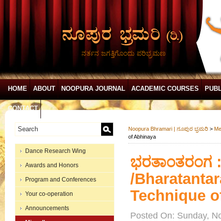
ನರ್ತನ ಜಗತ್ತಿಗೊಂದು ಪರಿಭ್ರಮಣ
HOME
ABOUT
NOOPURA JOURNAL
ACADEMIC COURSES
PUBL
CONTACT
Noopura Bhramari | ನೂಪುರ ಭ್ರಮರಿ
>
Me
of Abhinaya
Dance Research Wing
ಭರತಾಂತರಂಗ : ಸ
Awards and Honors
/Bharatantar
Program and Conferences
Technique o
Your co-operation
Announcements
Posted On: Sunday, N