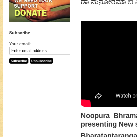
ಡಾ.ಮನೋರಮಾ ಬಿ.ಎನ್
Subscribe
Your email:
Noopura Bhrama
presenting New 
Bharatantarang