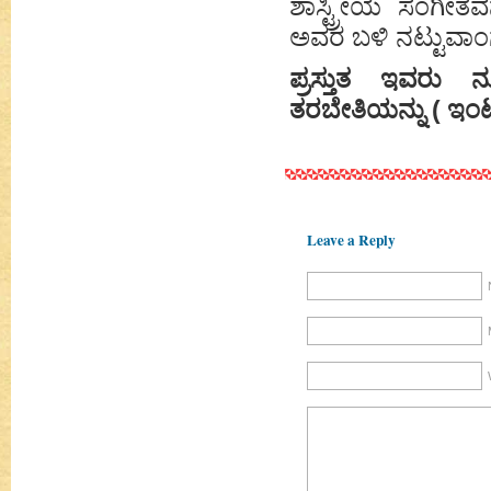
ಶಾಸ್ಟ್ರೀಯ ಸಂಗೀತವನ
ಅವರ ಬಳಿ ನಟ್ಟುವಾಂಗ
ಪ್ರಸ್ತುತ ಇವರು ನೂ
ತರಬೇತಿಯನ್ನು ( ಇಂಟರ್
Leave a Reply