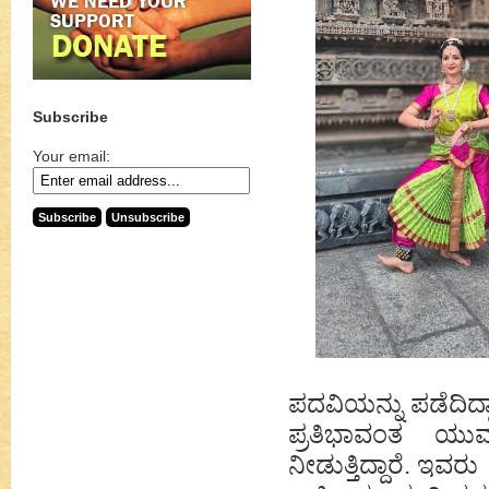
Subscribe
Your email:
ಪದವಿಯನ್ನು ಪಡೆದಿದ್ದ
ಪ್ರತಿಭಾವಂತ ಯು
ನೀಡುತ್ತಿದ್ದಾರೆ. ಇವ