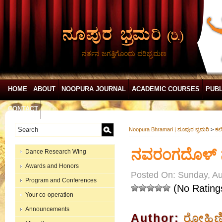
ನರ್ತನ ಜಗತ್ತಿಗೊಂದು ಪರಿಭ್ರಮಣ
HOME
ABOUT
NOOPURA JOURNAL
ACADEMIC COURSES
PUBL
CONTACT
Noopura Bhramari | ನೂಪುರ ಭ್ರಮರಿ
>
ಕಲೆ
ನವರಂಗದೊಳ್ 
Dance Research Wing
Awards and Honors
Posted On: Sunday, Au
Program and Conferences
(No Rating
Your co-operation
Announcements
Author:
ರೋಹಿಣ