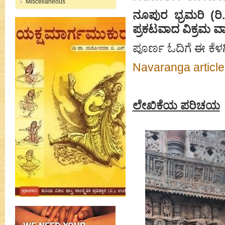
Miscellaneous
ನೂಪುರ ಭ್ರಮರಿ (ರಿ
ಪ್ರಕಟವಾದ ವಿಕ್ರಮ ವಾ
ಪೂರ್ಣ ಓದಿಗೆ ಈ ಕೆಳಗ
Navaranga articl
ಲೇಖಿಕೆಯ ಪರಿಚಯ