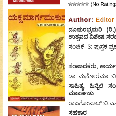
Miscellaneous
(No Rating
Author:
Editor
ನೂಪುರಭ್ರಮರಿ (ರ
ಉತ್ಸವದ ವಿಶೇಷ ಸರಣ
ಸಂಚಿಕೆ- 3: ಪುಸ್ತಕ ಪ್ರ
ಸಂಪಾದಕರು, ಕಾರ್ಯಕ್ರ
ಡಾ. ಮನೋರಮಾ. ಬಿ
ಸಾಹಿತ್ಯ, ಹಿನ್ನ
ಮಾರ್ಪಾಡು
ರಾಜಗೋಪಾಲ್ ಬಿ.ಎನ
ಸಹಕಾರ