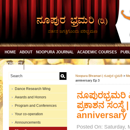
ನರ್ತನ ಜಗತ್ತಿಗೊಂದು ಪರಿಭ್ರಮಣ
HOME
ABOUT
NOOPURA JOURNAL
ACADEMIC COURSES
PUBL
CONTACT
Noopura Bhramari | ನೂಪುರ ಭ್ರಮರಿ
>
Me
anniversary Ep 3
Dance Research Wing
ನೂಪುರಭ್ರಮರಿ ವ
Awards and Honors
ಪ್ರಕಾಶನ ಸಂಸ್ಥ
Program and Conferences
anniversary
Your co-operation
Announcements
Posted On: Saturday, 