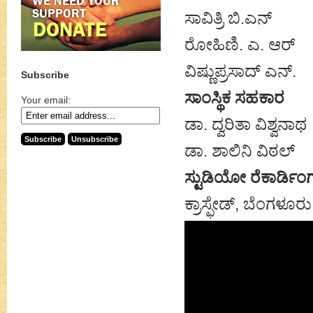
ಸಾವಿತ್ರಿ ಬಿ.ಎನ್
ರೋಹಿಣಿ. ಎ. ಆರ್
ವಿಷ್ಣುಪ್ರಸಾದ್ ಎನ್.
Subscribe
ಸಾಂಸ್ಥಿಕ ಸಹಕಾರ
Your email:
ಡಾ. ದ್ವರಿತಾ ವಿಶ್ವನಾಥ
ಡಾ. ಶಾಲಿನಿ ವಿಠಲ್
ಸ್ಟುಡಿಯೋ ರೆಕಾರ್ಡಿಂಗ
ಕ್ರಾಸ್ಫೇಡ್, ಬೆಂಗಳೂರು