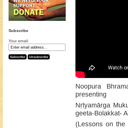
Subscribe
Your email:
Noopura Bhrama
presenting
Nṛtyamārga Mukur
geeta-Bolakkat- A 
(Lessons on the 