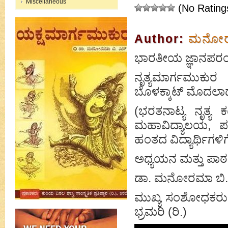
Miscellaneous
(No Rating
Author:
ಮನೋರಮ
ಭಾರತೀಯ ಜ್ಞಾನಪರಂಪ
ನೃತ್ಯಮಾರ್ಗಮುಕು
ಬೊಳಕ್ಕಾಟ್ ಮೊದಲಾದ
(ಭರತನಾಟ್ಯ ನೃತ್ಯ
ಮಹಾವಿದ್ಯಾಲಯ, ಪ
ಹಂತದ ವಿದ್ಯಾರ್ಥಿಗಳಿ
ಅಧ್ಯಯನ ಮತ್ತು ಪಾ
ಡಾ. ಮನೋರಮಾ ಬಿ.
ಮುಖ್ಯ ಸಂಶೋಧಕರು, 
ಭ್ರಮರಿ (ರಿ.)