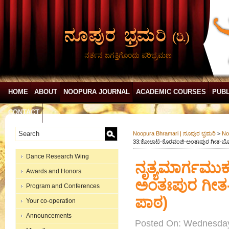
ನರ್ತನ ಜಗತ್ತಿಗೊಂದು ಪರಿಭ್ರಮಣ
HOME
ABOUT
NOOPURA JOURNAL
ACADEMIC COURSES
PUBL
CONTACT
Noopura Bhramari | ನೂಪುರ ಭ್ರಮರಿ
>
No
33:ಕೋಲಾಟ-ಕೊರವಂಜಿ-ಅಂತಃಪುರ ಗೀತ-ಬೊಳಕ್ಕಾ
Dance Research Wing
ನೃತ್ಯಮಾರ್ಗಮು
Awards and Honors
ಅಂತಃಪುರ ಗೀತ-ಬ
Program and Conferences
ಪಾಠ)
Your co-operation
Announcements
Posted On: Wednesday,