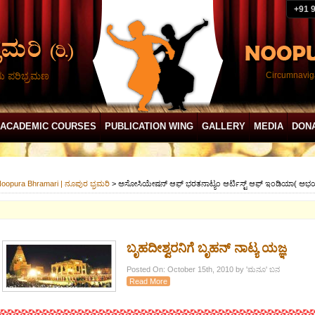
+91 
ದು ಪರಿಭ್ರಮಣ
Circumnaviga
ACADEMIC COURSES
PUBLICATION WING
GALLERY
MEDIA
DON
oopura Bhramari | ನೂಪುರ ಭ್ರಮರಿ
>
ಅಸೋಸಿಯೇಷನ್ ಆಫ್ ಭರತನಾಟ್ಯಂ ಆರ್ಟಿಸ್ಟ್ ಆಫ್ ಇಂಡಿಯಾ( ಅಭ
ಬೃಹದೀಶ್ವರನಿಗೆ ಬೃಹನ್ ನಾಟ್ಯ ಯಜ್ಞ
Posted On: October 15th, 2010 by 'ಮನೂ' ಬನ
Read More