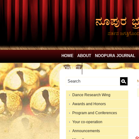
ನರ್ತನ ಜಗತ್ತಿಗೊಂ
HOME
ABOUT
NOOPURA JOURNAL
CONTACT
N
Dance Research Wing
Awards and Honors
Program and Conferences
Your co-operation
Announcements