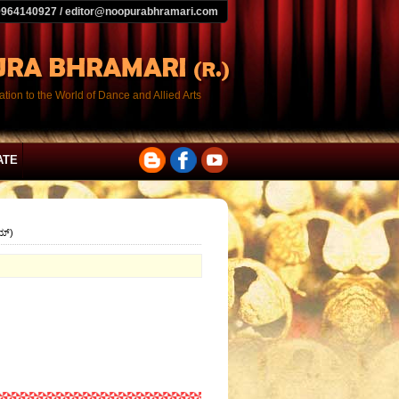
9964140927 / editor@noopurabhramari.com
tion to the World of Dance and Allied Arts
ATE
ಯ್)