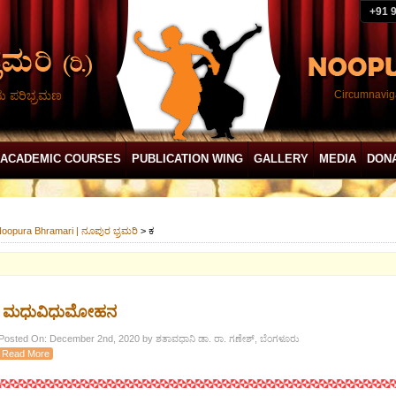
+91 
ದು ಪರಿಭ್ರಮಣ
Circumnaviga
ACADEMIC COURSES
PUBLICATION WING
GALLERY
MEDIA
DON
oopura Bhramari | ನೂಪುರ ಭ್ರಮರಿ
>
ಕ
ಮಧುವಿಧುಮೋಹನ
Posted On: December 2nd, 2020 by ಶತಾವಧಾನಿ ಡಾ. ರಾ. ಗಣೇಶ್, ಬೆಂಗಳೂರು
Read More