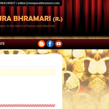
9964140927 / editor@noopurabhramari.com
tion to the World of Dance and Allied Arts
ATE