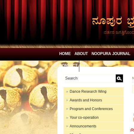
ನರ್ತನ ಜಗತ್ತಿಗೊಂ
HOME
ABOUT
NOOPURA JOURNAL
CONTACT
N
Dance Research Wing
Awards and Honors
Program and Conferences
Your co-operation
Announcements