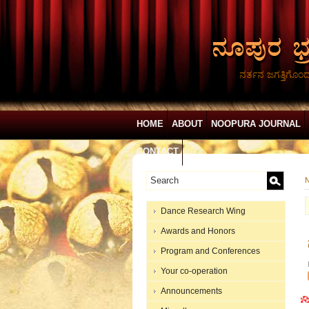
ನರ್ತನ ಜಗತ್ತಿಗೊಂ
HOME
ABOUT
NOOPURA JOURNAL
CONTACT
N
Dance Research Wing
Awards and Honors
Program and Conferences
Your co-operation
Announcements