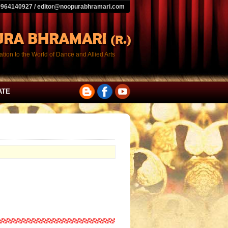
9964140927 / editor@noopurabhramari.com
tion to the World of Dance and Allied Arts
ATE