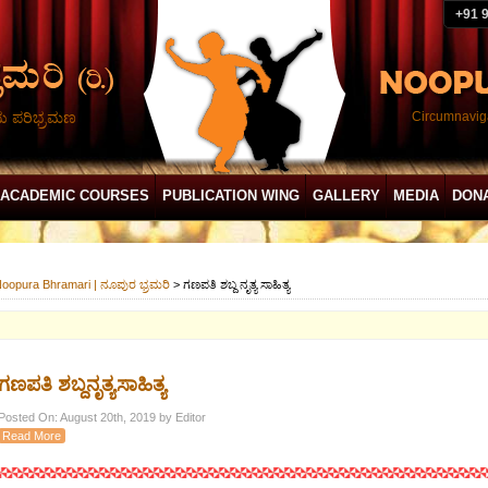
+91 
ದು ಪರಿಭ್ರಮಣ
Circumnaviga
ACADEMIC COURSES
PUBLICATION WING
GALLERY
MEDIA
DON
oopura Bhramari | ನೂಪುರ ಭ್ರಮರಿ
>
ಗಣಪತಿ ಶಬ್ದ ನೃತ್ಯ ಸಾಹಿತ್ಯ
ಗಣಪತಿ ಶಬ್ದನೃತ್ಯಸಾಹಿತ್ಯ
Posted On: August 20th, 2019 by Editor
Read More