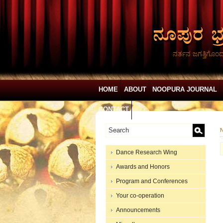
ನರ್ತನ ಜಗತ್ತಿಗೊಂ
HOME
ABOUT
NOOPURA JOURNAL
CONTACT
N
Dance Research Wing
Awards and Honors
Program and Conferences
Your co-operation
Announcements