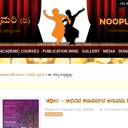
+91 
ದು ಪರಿಭ್ರಮಣ
Circumnaviga
ACADEMIC COURSES
PUBLICATION WING
GALLERY
MEDIA
DON
oopura Bhramari | ನೂಪುರ ಭ್ರಮರಿ
>
ಡಾ. ಪದ್ಮಾ ಸುಬ್ರಹ್ಮಣ್ಯಂ
​‘ತಧೀಂ’ – ಅಭಿನವ ಕಲಾಪರ್ವದ ಅನುಪಮ 
Posted On: February 21st, 2020 by - ಡಾ. ಮನೋರಮಾ ಬಿ.ಎನ
Read More