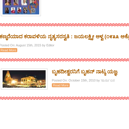
ಕಣ್ಮರೆಯಾದ ಕರಾವಳಿಯ ನೃತ್ಯಸರಸ್ವತಿ : ಜಯಲಕ್ಷ್ಮೀ ಆಳ್ವ (೧೯೩೩ ಅ
Posted On: August 15th, 2015 by Editor
Read More
ಬೃಹದೀಶ್ವರನಿಗೆ ಬೃಹನ್ ನಾಟ್ಯ ಯಜ್ಞ
Posted On: October 15th, 2010 by 'ಮನೂ' ಬನ
Read More