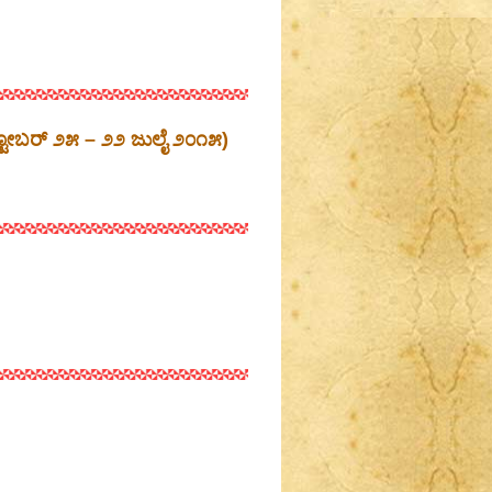
ಕ್ಟೋಬರ್ ೨೫ – ೨೨ ಜುಲೈ ೨೦೧೫)