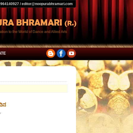
9964140927 / editor@noopurabhramari.com
tion to the World of Dance and Allied Arts
ATE
ದಿನ
್