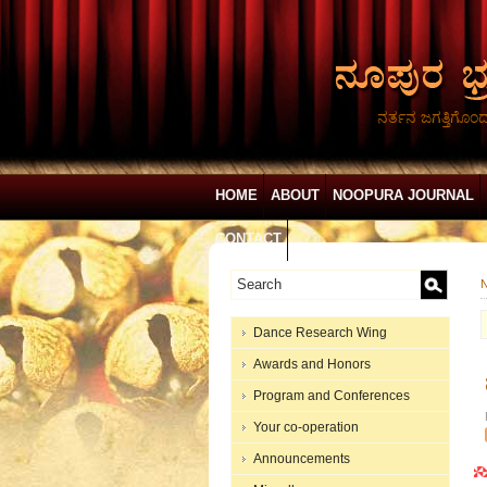
ನರ್ತನ ಜಗತ್ತಿಗೊಂ
HOME
ABOUT
NOOPURA JOURNAL
CONTACT
N
Dance Research Wing
Awards and Honors
Program and Conferences
Your co-operation
Announcements