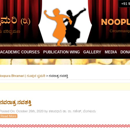
+91 
ದು ಪರಿಭ್ರಮಣ
Circumnaviga
ACADEMIC COURSES
PUBLICATION WING
GALLERY
MEDIA
DON
oopura Bhramari | ನೂಪುರ ಭ್ರಮರಿ
>
ನವರಾತ್ರ ನವಶಕ್ತಿ
ನವರಾತ್ರ ನವಶಕ್ತಿ
Posted On: October 26th, 2020 by ಶತಾವಧಾನಿ ಡಾ. ರಾ. ಗಣೇಶ್, ಬೆಂಗಳೂರು
Read More