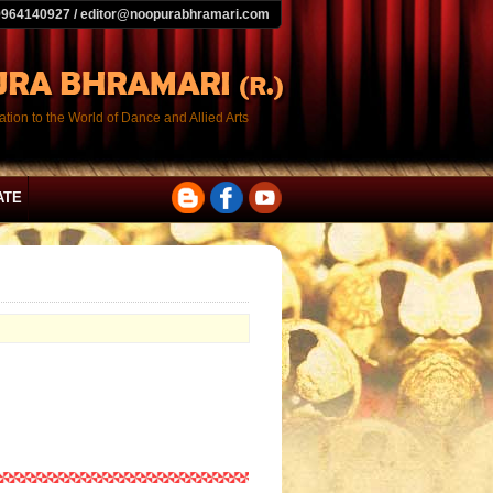
9964140927 / editor@noopurabhramari.com
tion to the World of Dance and Allied Arts
ATE