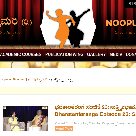
+91 
ದು ಪರಿಭ್ರಮಣ
Circumnaviga
ACADEMIC COURSES
PUBLICATION WING
GALLERY
MEDIA
DON
oopura Bhramari | ನೂಪುರ ಭ್ರಮರಿ
>
ನಾಟ್ಯಶಾಸ್ತ್ರದ ತತ್ತ್ವ
ಭರತಾಂತರಂಗ ಸಂಚಿಕೆ 23:ಸಾತ್ತ್ವಿಕಭಾವ
Bharatantaranga Episode 23: S
Posted On: March 1st, 2026 by ವಿದ್ಯಾವಾಚಸ್ಪತಿ ಉಮಾಕಾಂತ 
Read More