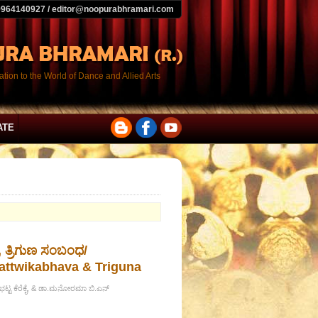
9964140927 / editor@noopurabhramari.com
tion to the World of Dance and Allied Arts
ATE
, ತ್ರಿಗುಣ ಸಂಬಂಧ/
attwikabhava & Triguna
ಭಟ್ಟ ಕೆರೆಕೈ, & ಡಾ.ಮನೋರಮಾ ಬಿ.ಎನ್