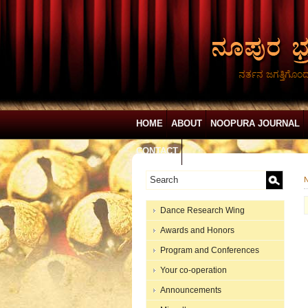
ನರ್ತನ ಜಗತ್ತಿಗೊಂ
HOME
ABOUT
NOOPURA JOURNAL
CONTACT
N
Dance Research Wing
Awards and Honors
Program and Conferences
Your co-operation
Announcements