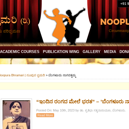
+91 
ದು ಪರಿಭ್ರಮಣ
Circumnaviga
ACADEMIC COURSES
PUBLICATION WING
GALLERY
MEDIA
DON
oopura Bhramari | ನೂಪುರ ಭ್ರಮರಿ
>
ಬೆಂಗಳೂರು ನಾಗರತ್ನಮ್ಮ
“ಇಂದಿನ ರಂಗದ ಮೇಲೆ ಭರತ” – ’ಬೆಂಗಳೂರು ನಾಗರ
Posted On: May 10th, 2023 by ಡಾ. ಪ್ರತಿಭಾ ಸತ್ಯನಾರಾಯಣ, ಬೆಂಗಳೂರು.
Read More