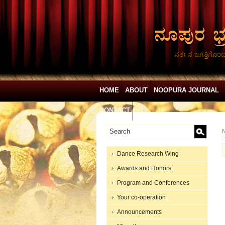
ನರ್ತನ ಜಗತ್ತಿಗೊಂ
HOME
ABOUT
NOOPURA JOURNAL
CONTACT
N
Dance Research Wing
Awards and Honors
Program and Conferences
Your co-operation
Announcements