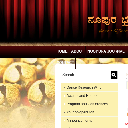
ನರ್ತನ ಜಗತ್ತಿಗೊಂ
HOME
ABOUT
NOOPURA JOURNAL
CONTACT
N
Dance Research Wing
Awards and Honors
Program and Conferences
Your co-operation
Announcements