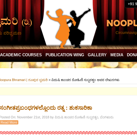
+91 
ದು ಪರಿಭ್ರಮಣ
Circumnaviga
ACADEMIC COURSES
PUBLICATION WING
GALLERY
MEDIA
DON
oopura Bhramari | ನೂಪುರ ಭ್ರಮರಿ
>
ವಿದುಷಿ ಕಾಂಚನ ರೋಹಿಣಿ ಸುಬ್ಬರತ್ನಂ ಅವರ ಲೇಖನಗಳು
ಸಂಗೀತಪ್ರಬಂಧಗಳಲ್ಲೊಂದು ರತ್ನ : ಶುಕಸಾರಿಕಾ
Posted On: November 21st, 2018 by ವಿದುಷಿ ಕಾಂಚನ ರೋಹಿಣಿ ಸುಬ್ಬರತ್ನಂ, ಬೆಂಗಳೂರು
Read More