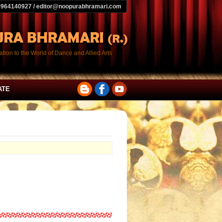
9964140927 / editor@noopurabhramari.com
tion to the World of Dance and Allied Arts
ATE