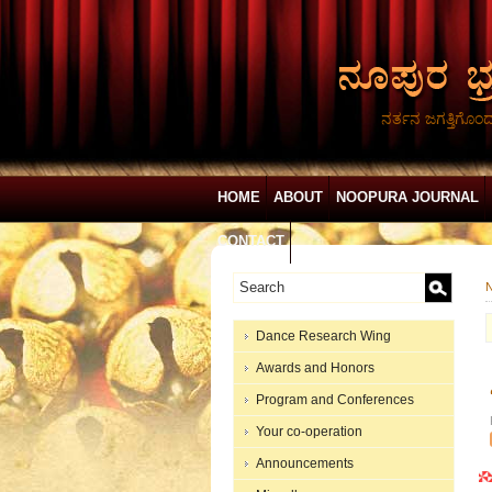
ನರ್ತನ ಜಗತ್ತಿಗೊಂ
HOME
ABOUT
NOOPURA JOURNAL
CONTACT
N
Dance Research Wing
Awards and Honors
Program and Conferences
Your co-operation
Announcements