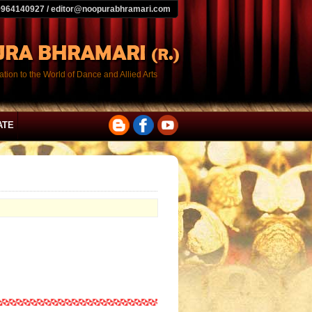
9964140927 / editor@noopurabhramari.com
tion to the World of Dance and Allied Arts
ATE