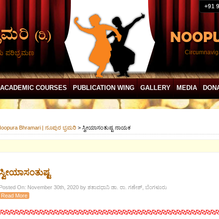
+91 
ದು ಪರಿಭ್ರಮಣ
Circumnaviga
ACADEMIC COURSES
PUBLICATION WING
GALLERY
MEDIA
DON
oopura Bhramari | ನೂಪುರ ಭ್ರಮರಿ
>
ಸ್ವೀಯಾಸಂತುಷ್ಟ ನಾಯಕ
ಸ್ವೀಯಾಸಂತುಷ್ಟ
Posted On: November 30th, 2020 by ಶತಾವಧಾನಿ ಡಾ. ರಾ. ಗಣೇಶ್, ಬೆಂಗಳೂರು
Read More