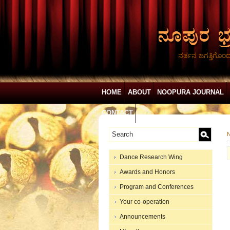
ನರ್ತನ ಜಗತ್ತಿಗೊಂ
HOME
ABOUT
NOOPURA JOURNAL
CONTACT
N
Dance Research Wing
Awards and Honors
Program and Conferences
Your co-operation
Announcements