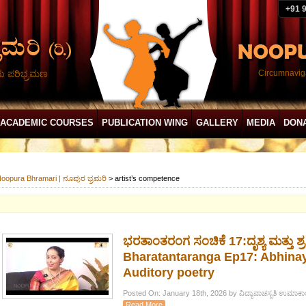
+91 
ದು ಪರಿಭ್ರಮಣ
Circumnaviga
ACADEMIC COURSES
PUBLICATION WING
GALLERY
MEDIA
DON
oopura Bhramari | ನೂಪುರ ಭ್ರಮರಿ
>
artist’s competence
ಭರತಾಂತರಂಗ ಸಂಚಿಕೆ 17:ದೃಶ್ಯ ಮತ್ತು ಶ್ರ
Bharatantaranga Ep17: Abhinay
Auditory poetry
Posted On: January 18th, 2026 by ವಿದ್ಯಾವಾಚಸ್ಪತಿ ಉಮಾಕಾ
Read More