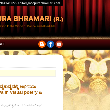
9964140927 / editor@noopurabhramari.com
tion to the World of Dance and Allied Arts
ATE
ವ್ಯಕಾವ್ಯದಲ್ಲಿ ಅಭಿನಯ/
a in Visual poetry &
ಂತ ಭಟ್ಟ ಕೆರೆಕೈ, & ಡಾ.ಮನೋರಮಾ ಬಿ.ಎನ್