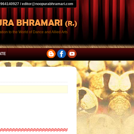
9964140927 / editor@noopurabhramari.com
tion to the World of Dance and Allied Arts
ATE