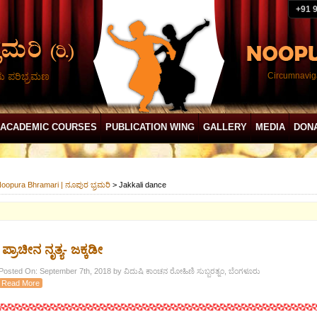
+91 
ದು ಪರಿಭ್ರಮಣ
Circumnaviga
ACADEMIC COURSES
PUBLICATION WING
GALLERY
MEDIA
DON
oopura Bhramari | ನೂಪುರ ಭ್ರಮರಿ
>
Jakkali dance
ಪ್ರಾಚೀನ ನೃತ್ಯ- ಜಕ್ಕಡೀ
Posted On: September 7th, 2018 by ವಿದುಷಿ ಕಾಂಚನ ರೋಹಿಣಿ ಸುಬ್ಬರತ್ನಂ, ಬೆಂಗಳೂರು
Read More