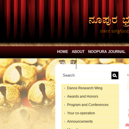
ನರ್ತನ ಜಗತ್ತಿಗೊಂ
HOME
ABOUT
NOOPURA JOURNAL
CONTACT
N
Dance Research Wing
Awards and Honors
Program and Conferences
Your co-operation
Announcements