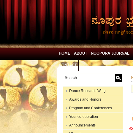
ನರ್ತನ ಜಗತ್ತಿಗೊಂ
HOME
ABOUT
NOOPURA JOURNAL
CONTACT
N
Dance Research Wing
Awards and Honors
Program and Conferences
Your co-operation
Announcements