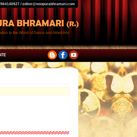
9964140927 / editor@noopurabhramari.com
tion to the World of Dance and Allied Arts
ATE