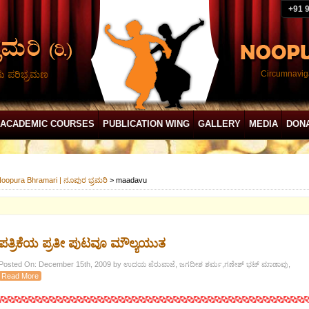
+91 
ದು ಪರಿಭ್ರಮಣ
Circumnaviga
ACADEMIC COURSES
PUBLICATION WING
GALLERY
MEDIA
DON
oopura Bhramari | ನೂಪುರ ಭ್ರಮರಿ
>
maadavu
ಪತ್ರಿಕೆಯ ಪ್ರತೀ ಪುಟವೂ ಮೌಲ್ಯಯುತ
Posted On: December 15th, 2009 by ಉದಯ ಪೆರುವಾಜೆ, ಜಗದೀಶ ಶರ್ಮ,ಗಣೇಶ್ ಭಟ್ ಮಾಡಾವು,
Read More