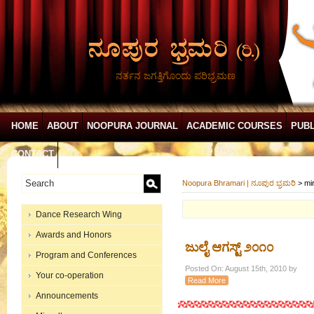
ನರ್ತನ ಜಗತ್ತಿಗೊಂದು ಪರಿಭ್ರಮಣ
HOME
ABOUT
NOOPURA JOURNAL
ACADEMIC COURSES
PUBL
CONTACT
Noopura Bhramari | ನೂಪುರ ಭ್ರಮರಿ
>
mi
Dance Research Wing
Awards and Honors
ಜುಲೈ ಆಗಸ್ಟ್ ೨೦೧೦
Program and Conferences
Posted On: August 15th, 2010 by
Your co-operation
Read More
Announcements