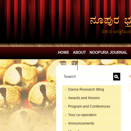
ನರ್ತನ ಜಗತ್ತಿಗೊಂ
HOME
ABOUT
NOOPURA JOURNAL
CONTACT
N
Dance Research Wing
Awards and Honors
Program and Conferences
Your co-operation
Announcements