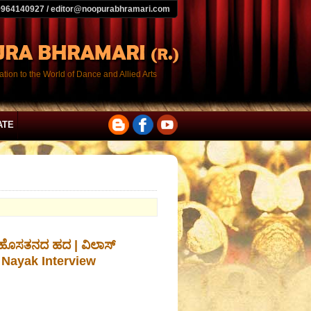
9964140927 / editor@noopurabhramari.com
tion to the World of Dance and Allied Arts
ATE
 ಹೊಸತನದ ಹದ | ವಿಲಾಸ್
 Nayak Interview