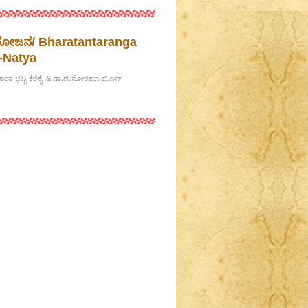
ರಯೋಜನ/ Bharatantaranga
-Natya
ಾಂತ ಭಟ್ಟ ಕೆರೆಕೈ, & ಡಾ.ಮನೋರಮಾ ಬಿ.ಎನ್