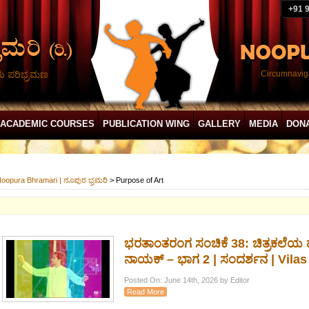
+91 
ದು ಪರಿಭ್ರಮಣ
Circumnaviga
ACADEMIC COURSES
PUBLICATION WING
GALLERY
MEDIA
DON
oopura Bhramari | ನೂಪುರ ಭ್ರಮರಿ
>
Purpose of Art
ಭರತಾಂತರಂಗ ಸಂಚಿಕೆ 38: ಚಿತ್ರಕಲೆಯ
ನಾಯಕ್ – ಭಾಗ 2 | ಸಂದರ್ಶನ | Vilas
Posted On: June 14th, 2026 by Editor
Read More