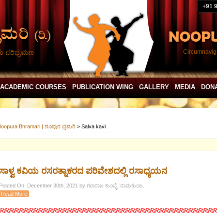
+91 
ದು ಪರಿಭ್ರಮಣ
Circumnaviga
ACADEMIC COURSES
PUBLICATION WING
GALLERY
MEDIA
DON
oopura Bhramari | ನೂಪುರ ಭ್ರಮರಿ
>
Salva kavi
ಸಾಳ್ವ ಕವಿಯ ರಸರತ್ನಾಕರದ ಪರಿವೇಶದಲ್ಲಿ ರಸಾಧ್ಯಯನ
Posted On: December 30th, 2021 by ಗಣರಾಜ ಕುಂಬ್ಳೆ, ರಾಮಕುಂಜ.
Read More