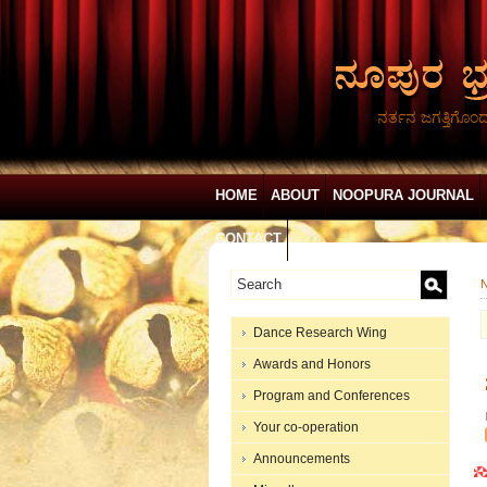
ನರ್ತನ ಜಗತ್ತಿಗೊಂ
HOME
ABOUT
NOOPURA JOURNAL
CONTACT
N
Dance Research Wing
Awards and Honors
Program and Conferences
Your co-operation
Announcements