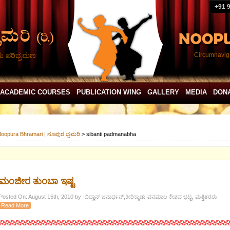
+91 
ದು ಪರಿಭ್ರಮಣ
Circumnaviga
ACADEMIC COURSES
PUBLICATION WING
GALLERY
MEDIA
DON
oopura Bhramari | ನೂಪುರ ಭ್ರಮರಿ
>
sibanti padmanabha
ಮಂಜೀರ ತುಂಬಾ ಇಷ್ಟ
Posted On: August 15th, 2010 by -ವಿದ್ವಾನ್ ಜನಾರ್ಧನ್,ಕೀರಿಕ್ಕಾಡು ವನಮಾಲ ಕೇಶವ ಭಟ್ಟ, ಮತ್ತಿತರರು
Read More