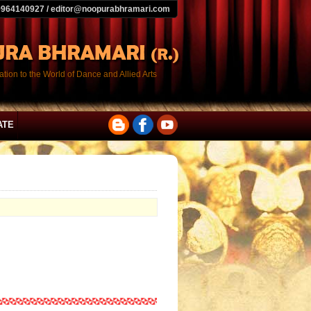
9964140927 / editor@noopurabhramari.com
tion to the World of Dance and Allied Arts
ATE