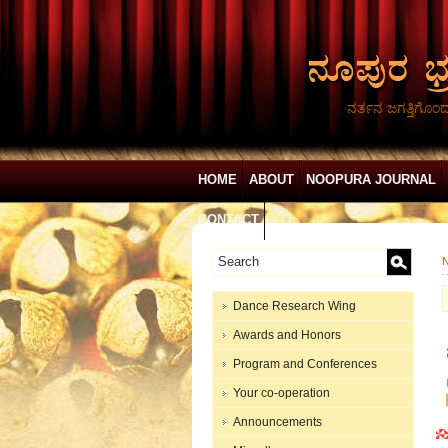
ನರ್ತನ ಜಗತ್ತಿಗೊಂ
HOME
ABOUT
NOOPURA JOURNAL
CONTACT
N
Dance Research Wing
Awards and Honors
Program and Conferences
Your co-operation
Announcements