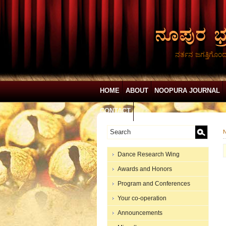
ನರ್ತನ ಜಗತ್ತಿಗೊಂ
HOME
ABOUT
NOOPURA JOURNAL
CONTACT
N
Dance Research Wing
Awards and Honors
Program and Conferences
Your co-operation
Announcements