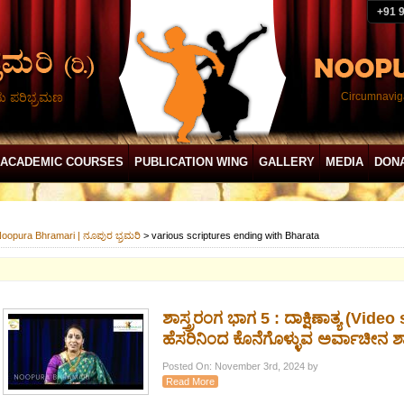
+91 
ದು ಪರಿಭ್ರಮಣ
Circumnaviga
ACADEMIC COURSES
PUBLICATION WING
GALLERY
MEDIA
DON
oopura Bhramari | ನೂಪುರ ಭ್ರಮರಿ
>
various scriptures ending with Bharata
ಶಾಸ್ತ್ರರಂಗ ಭಾಗ 5 : ದಾಕ್ಷಿಣಾತ್ಯ (Vide
ಹೆಸರಿನಿಂದ ಕೊನೆಗೊಳ್ಳುವ ಅರ್ವಾಚೀನ ಶಾಸ
Posted On: November 3rd, 2024 by
Read More