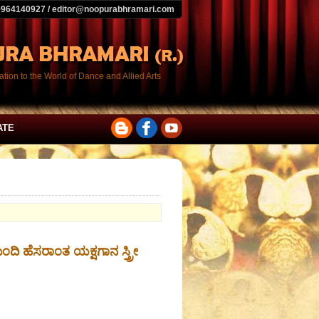
9964140927 / editor@noopurabhramari.com
tion to the World of Dance and Allied Arts
ATE
ಿ ಹೆಸರಾಂತ ಯಕ್ಷಗಾನ ಸ್ತ್ರೀ