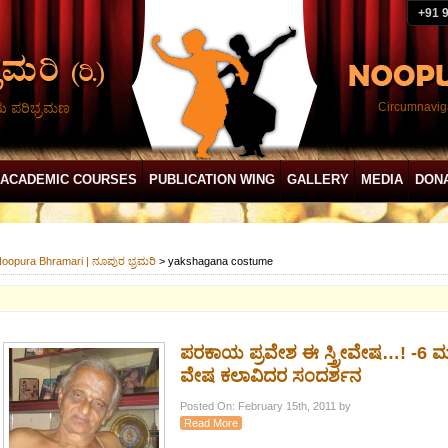
+91 
ದು ಪರಿಭ್ರಮಣ
Circumnaviga
ACADEMIC COURSES
PUBLICATION WING
GALLERY
MEDIA
DON
oopura Bhramari | ನೂಪುರ ಭ್ರಮರಿ
>
yakshagana costume
ಪರಕಾಯ ಪ್ರವೇಶ ಈ ಸ್ತ್ರೀವೇಷ…! -6 ಮಂದ
ವೇಷ ಕಲಾವಿದರ ಸಂದರ್ಶನ
Posted On: February 15th, 2011 by
Read More