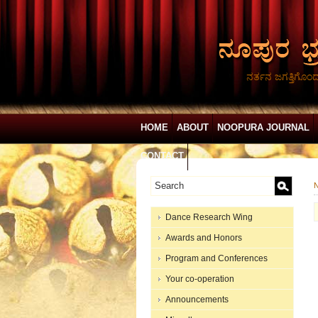
ನರ್ತನ ಜಗತ್ತಿಗೊಂ
HOME
ABOUT
NOOPURA JOURNAL
CONTACT
N
Dance Research Wing
Awards and Honors
Program and Conferences
Your co-operation
Announcements