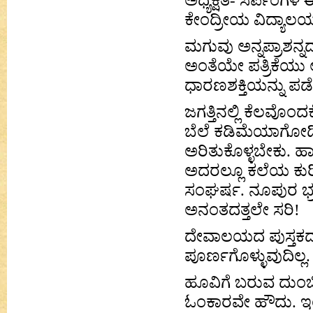
ಅಧ್ಯಕ್ಷತೆ- ಸರ್ಪಂಗಳ
ಕೇಂದ್ರೀಯ ವಿದ್ಯಾಲ
ಮಗುವು ಅನ್ನಪ್ರಾಶನ್ನ
ಅಂತೆಯೇ ಪತ್ರಿಕೆಯು 
ಧಾರಣಶಕ್ತಿಯನ್ನು ಪಡ
ಜಗತ್ತಿನಲ್ಲಿ ಕೆಲವೊಂ
ಬೆಲೆ ಕಡಿಮೆಯಾಗೋದಿ
ಅರಿತುಕೊಳ್ಳಬೇಕು. ಹ
ಅದರಲ್ಲೂ ಕಲೆಯ ಕುರ
ಸಂಘರ್ಷ. ನೂಪುರ ಭ್
ಅನಂತದತ್ತಲೇ ಸರಿ!
ದೇವಾಲಯದ ಪುಸ್ತಕದ ಕು
ಪೂರ್ಣಗೊಳ್ಳುವುದಿಲ್ಲ.
ಹೂವಿಗೆ ಬರುವ ದು
ಓಂಕಾರವೇ ಹೌದು. ಇಂತ