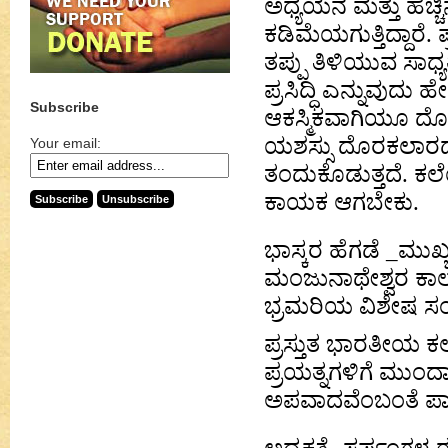
ಅಧ್ಯಯನ ಮತ್ತು ಹೆಚ್
ಕಡಿಮೆಯಗುತ್ತಿದ್ದಾರೆ. 
ತಪ್ಪು ತಿಳಿಯುವ ಸಾ
ಪ್ರಸಿದ್ಧಿ ಎನ್ನುವುದ
Subscribe
ಆಕಸ್ಮಿಕವಾಗಿಯೂ ದೊ
ಯಶಸ್ಸು ದೊರಕಲಾರದು
Your email:
ತಂದುಕೊಡುತ್ತದೆ. ಕಲ
ಕಾಯಕ ಆಗಬೇಕು.
ಭಾಸ್ಕರ ಹೆಗಡೆ _ಮುಖ್ಯ
ಮಂಜುನಾಥೇಶ್ವರ ಕಾಲ
ಭ್ರಮರಿಯ ವಿಶೇಷ ಸಂಚ
ಪ್ರಸ್ತುತ ಭಾರತೀಯ ಕಲೆ
ಪ್ರಯತ್ನಗಳಿಗೆ ಮುಂದಾ
ಅಪವಾದವೆಂಬಂತೆ ಪಾಶ್ಚ