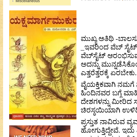
Miscellaneous
ಮುಖ್ಯ ಅತಿಥಿ -ಬಾಲಸುಬ
_ಇವರಿಂದ ವೆಬ್ ಸೈಟ
ವೆಬ್‌ಸೈಟ್ ಆರಂಭಿಸುವ
ಅದನ್ನು ಮುನ್ನಡೆಸಿ
ಎತ್ತರೆತ್ತರಕ್ಕೆ ಏರಬೇಕು.
ವೈಯಕ್ತಿಕವಾಗಿ ನಮಗ
ಹಿಂದಿನವರ ಬಗ್ಗೆ ಮ
ದೇಶಗಳನ್ನು ಮೀರಿದ
ಚಿರಸ್ಠಯಿಯಾಗಿ ಉಳಿದಿದ
ಪ್ರಸ್ತುತ ನಾವಿರುವ ವ್
ಹೋಗುತ್ತಿದ್ದೇವೆ.