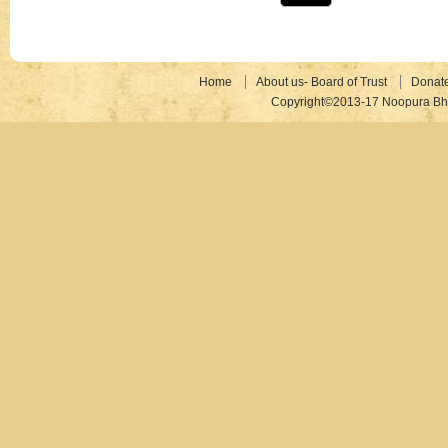
Home
About us- Board of Trust
Donat
Copyright©2013-17 Noopura Bhr