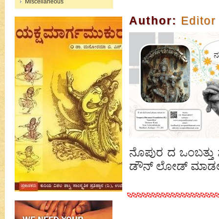
Miscellaneous
Author:
Editor
ನೊಪುರ ದ ಒಂಬತ್ತು
ಡೌನ್ ಲೋಡ್ ಮಾಡಲು ಕ್ಲ