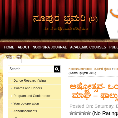
ನರ್ತನ ಜಗತ್ತಿಗೊಂದು ಪರಿಭ್ರಮಣ
HOME
ABOUT
NOOPURA JOURNAL
ACADEMIC COURSES
PUBL
CONTACT
Noopura Bhramari | ನೂಪುರ ಭ್ರಮರಿ
>
No
(ಜನವರಿ- ಫೆಬ್ರವರಿ 2015)
Dance Research Wing
ಅಷ್ಟೋತ್ಸವ- ಒ
Awards and Honors
ಮಾಘ – ಫಾಲ್ಗುಣ
Program and Conferences
Your co-operation
Posted On: Saturday, 
Announcements
(No Rating