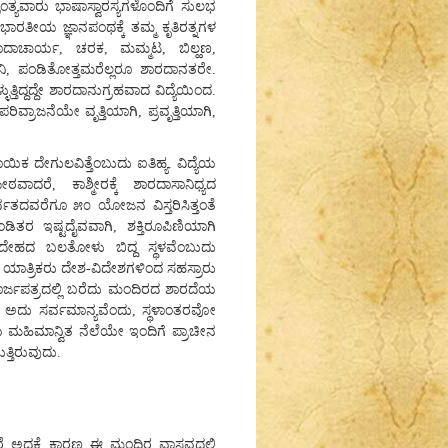
ರಾಂತ್ಯವಾರು ಭಾಷಾಸ್ವಾರಸ್ಯಗಳೊಂದಿಗೆ ಸುಲಭ
 ಭಾರತೀಯ ಜ್ಞಾನಪಂಥಕ್ಕೆ ತಮ್ಮ ಕೃತಿರತ್ನಗಳ
ದಾಚಾರ್ಯ, ಚರಕ, ಮಮ್ಮಟ, ಬಿಲ್ಹಣ,
ನಿ, ಪಂಡಿತೋತ್ತಮರೆಲ್ಲರೂ ಶಾರದಾನತರೇ.
ತಿದ್ದದ್ದೇ ಶಾರದಾನುಗ್ರಹವಾದ ವಿದ್ಯೆಯಿಂದ.
ಿವ್ರಾಜನೆಯೇ ವೃತ್ತಿಯಾಗಿ, ಪ್ರವೃತ್ತಿಯಾಗಿ,
ಕ ದೇಗುಲವಿತ್ತೆಂಬುದು ಐತಿಹ್ಯ. ವಿದ್ಯೆಯ
ದರೆ, ಕಾಶ್ಮೀರಕ್ಕೆ ಶಾರದಾಸಾನಿಧ್ಯದ
ವತದವರೆಗೂ ೫೦ ಯೋಜನ ವಿಸ್ತರಿಸಿತ್ತಂತೆ
ಡಿತರ ಇಷ್ಟದೈವವಾಗಿ, ಶಕ್ತಿರೂಪಿಣಿಯಾಗಿ
 ದೇಹದ ಬಲತೋಳು ಬಿದ್ದ ಸ್ಥಳವೆಂಬುದು
ತರ ಯಾತ್ರಿಕರು ದೇಶ-ವಿದೇಶಗಳಿಂದ ಸಹಸ್ರಾರು
ೂರ್ಜಪತ್ರದಲ್ಲಿ ಬರೆದು ಮಂದಿರದ ಶಾರದೆಯ
ದರೆ ಅದು ಸರ್ವಮಾನ್ಯವೆಂದು, ಸ್ಥಳಾಂತರವೋ
ಮಹಿಮಾನ್ವಿತ ನೆಲೆಯೇ ಇಂದಿಗೆ ಪ್ರಾಚೀನ
್ತಿರುವುದು.
ಅದಕ್ಕೆ ಕಾರಣ ಈ ಮಂದಿರ ವಾಸ್ತವದಲ್ಲಿ