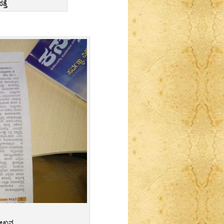
್ತೆ
ಲೇಖನ