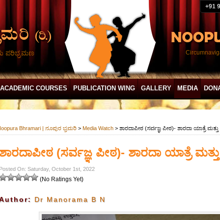
+91 
ದು ಪರಿಭ್ರಮಣ
Circumnaviga
ACADEMIC COURSES
PUBLICATION WING
GALLERY
MEDIA
DON
oopura Bhramari | ನೂಪುರ ಭ್ರಮರಿ
>
Media Watch
> ಶಾರದಾಪೀಠ (ಸರ್ವಜ್ಞ ಪೀಠ)- ಶಾರದಾ ಯಾತ್ರೆ ಮತ್ತು 
ಶಾರದಾಪೀಠ (ಸರ್ವಜ್ಞ ಪೀಠ)- ಶಾರದಾ ಯಾತ್ರೆ ಮತ್ತು 
Posted On: Saturday, October 1st, 2022
(No Ratings Yet)
Author:
Dr Manorama B N