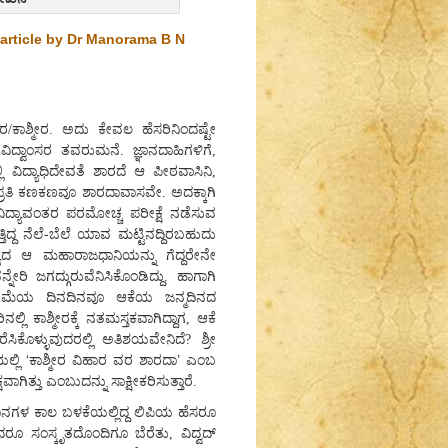
article by Dr Manorama B N
ಶ್ಮೀರ. ಅದು ಕೇವಲ ಹೆಸರಿನಿಂದಷ್ಟೇ
್ವಾಂಸರ ತವರುಮನೆ. ಜ್ಞಾನದಾಹಿಗಳಿಗೆ,
 ವಿದ್ಯಾಧಿದೇವತೆ ಶಾರದೆ ಆ ಪೀಠವಾಸಿನಿ,
ದ ಪ್ರತಿ ಕಣಕಣವೂ ಶಾರದಾವಾಸವೇ. ಅದಕ್ಕಾಗಿ
ವಿದ್ಯಾವಂತರ ಪರಮೋಚ್ಚ ಪರೀಕ್ಷೆ ನಡೆಸುವ
ುತ್ತಿದ್ದ ನೆಲೆ-ಬೆಲೆ ಯಾವ ಮಟ್ಟಿನದ್ದಿರಬಹುದು
ಯದ ಆ ಮಹಾರಾಜಧಾನಿಯನ್ನು ಗೆದ್ದರೇನೇ
ನೇರಿ ಜಗದ್ಗುರುವೆನಿಸಿಕೊಂಡಿದ್ದು. ಹಾಗಾಗಿ
ೆಯ ಹಿರಿಮೆಯ ದಿನದಿನವೂ ಆಕೆಯ ಜನ್ಮದಿನದ
 ಕಾಶ್ಮೀರಕ್ಕೆ ನತಮಸ್ತಕವಾಗಿದ್ದಾಗ, ಆಕೆ
ಸಿಕೊಳ್ಳುವುದರಲ್ಲಿ ಅತಿಶಯವೇನಿದೆ? ಶ್ರೀ
‘
’
ಲ್ಲಿ
ಕಾಶ್ಮೀರ ವಿಹಾರ ವರ ಶಾರದಾ
ಎಂಬ
ವಾಗಿತ್ತು ಎಂಬುದನ್ನು ಸಾಕ್ಷೀಕರಿಸುತ್ತಾರೆ.
ನಗಳ ಕಾಲ ಬಳಕೆಯಲ್ಲಿದ್ದ ಲಿಪಿಯ ಹೆಸರೂ
ಾದರೂ ಸಂಸ್ಕೃತದೊಂದಿಗೂ ಬೆರೆತು, ವಿದ್ವದ್