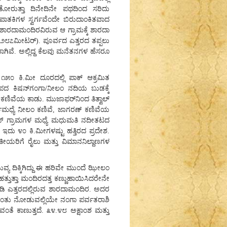
 ತೋರುತ್ತಾ ದಿನೇದಿನೇ ಪಥದಿಂದ ಸರಿದು
ಪಾತಕಿಗಳ ಸ್ವರ್ಗವೆಂದೇ ಬಿರುದಾಂಕಿತವಾದ
 ಶಾರದಾಮಂದಿರವಿರುವ ಆ ಗ್ರಾಮಕ್ಕೆ ಶಾರದಾ
ೀ(೩೨೮೭ಮೀಟರ್). ಪೂರ್ವದ ಎತ್ತರದ ತಪ್ಪಲು
ಗಿವೆ. ಅಲ್ಲಿದ್ದ ಕೆಲವು ಮನೆತನಗಳ ಹೆಸರೂ
 ೧೫೦ ಕಿ.ಮೀ ದೂರದಲ್ಲಿ ಪಾಕ್ ಆಕ್ರಮಿತ
ೀಪದ ಕಿಷನ್‌ಗಂಗಾ/ನೀಲಂ ನದಿಯ ಬುಡಕ್ಕೆ
 ಕಣಿವೆಯ ಕಾಡು. ಮುಜಾಫರ್‌ನಿಂದ ತಿತ್ವಾಲ್
ಗಮಧ್ಯೆ ನೀಲಂ ಕಣಿವೆ, ಜಾಗರಣ್ ಕಣಿವೆಯ
ರೇಜ್ ಗ್ರಾಮಗಳ ಮಧ್ಯೆ ಮಧುಮತಿ ನದೀತಟದ
 ಇದು ೪೦ ಕಿ.ಮೀಗಳಷ್ಟು ಹತ್ತಿರದ ಪ್ರದೇಶ.
ತೀಯರಿಗೆ ರೈಲು ಮತ್ತು ವಿಮಾನನಿಲ್ದಾಣಗಳ
 ದಿಕ್ಕಿಗಿದ್ದು ಈ ಹರಿವೇ ಮುಂದೆ ಝೀಲಂ
 ಹತ್ತುತ್ತಾ ಮಂದಿರದತ್ತ ಕಣ್ಣುಹಾಯಿಸಿದರೇನೇ
ಡಿ ಎತ್ತರದಲ್ಲಿರುವ ಶಾರದಾಮಂದಿರ. ಅದರ
ಕೆ ನಿಂತು ನೋಡುವಲ್ಲಿಯೇ ನಂಗಾ ಪರ್ವತರಾಶಿ
ುವಂತೆ ಕಾಣುತ್ತದೆ. ೩೪.೪೮ ಅಕ್ಷಾಂಶ ಮತ್ತು