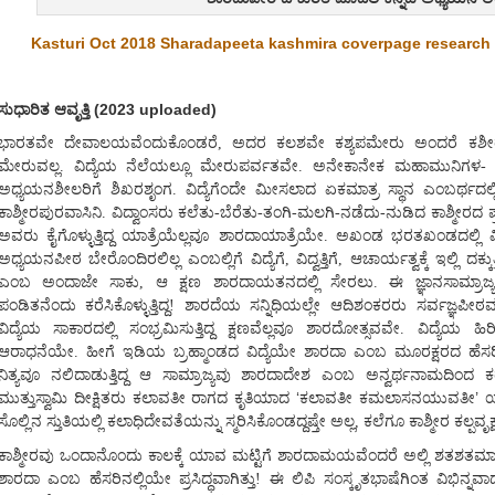
Kasturi Oct 2018 Sharadapeeta kashmira coverpage research 
ಸುಧಾರಿತ ಆವೃತ್ತಿ (2023 uploaded)
ಭಾರತವೇ ದೇವಾಲಯವೆಂದುಕೊಂಡರೆ, ಅದರ ಕಲಶವೇ ಕಶ್ಯಪಮೇರು ಅಂದರೆ ಕಶೀರ/ಕಾ
ಮೇರುವಲ್ಲ. ವಿದ್ಯೆಯ ನೆಲೆಯಲ್ಲೂ ಮೇರುಪರ್ವತವೇ. ಅನೇಕಾನೇಕ ಮಹಾಮುನಿಗಳ- ವಿದ
ಅಧ್ಯಯನಶೀಲರಿಗೆ ಶಿಖರಶೃಂಗ. ವಿದ್ಯೆಗೆಂದೇ ಮೀಸಲಾದ ಏಕಮಾತ್ರ ಸ್ಥಾನ ಎಂಬರ್ಥದಲ್ಲಿ
ಕಾಶ್ಮೀರಪುರವಾಸಿನಿ. ವಿದ್ವಾಂಸರು ಕಲೆತು-ಬೆರೆತು-ತಂಗಿ-ಮಲಗಿ-ನಡೆದು-ನುಡಿದ ಕಾಶ್ಮೀರ
ಅವರು ಕೈಗೊಳ್ಳುತ್ತಿದ್ದ ಯಾತ್ರೆಯೆಲ್ಲವೂ ಶಾರದಾಯಾತ್ರೆಯೇ. ಅಖಂಡ ಭರತಖಂಡದಲ್ಲಿ 
ಅಧ್ಯಯನಪೀಠ ಬೇರೊಂದಿರಲಿಲ್ಲ ಎಂಬಲ್ಲಿಗೆ ವಿದ್ಯೆಗೆ, ವಿದ್ವತ್ತಿಗೆ, ಆಚಾರ್ಯತ್ವಕ್ಕೆ ಇಲ್ಲಿ ದಕ್ಕ
ಎಂಬ ಅಂದಾಜೇ ಸಾಕು, ಆ ಕ್ಷಣ ಶಾರದಾಯತನದಲ್ಲಿ ಸೇರಲು. ಈ ಜ್ಞಾನಸಾಮ್ರಾಜ್
ಪಂಡಿತನೆಂದು ಕರೆಸಿಕೊಳ್ಳುತ್ತಿದ್ದ! ಶಾರದೆಯ ಸನ್ನಿಧಿಯಲ್ಲೇ ಆದಿಶಂಕರರು ಸರ್ವಜ್ಞಪೀಠವನ್
ವಿದ್ಯೆಯ ಸಾಕಾರದಲ್ಲಿ ಸಂಭ್ರಮಿಸುತ್ತಿದ್ದ ಕ್ಷಣವೆಲ್ಲವೂ ಶಾರದೋತ್ಸವವೇ. ವಿದ್ಯ
ಆರಾಧನೆಯೇ. ಹೀಗೆ ಇಡಿಯ ಬ್ರಹ್ಮಾಂಡದ ವಿದ್ಯೆಯೇ ಶಾರದಾ ಎಂಬ ಮೂರಕ್ಷರದ ಹೆಸರಿನಲ್ಲಿ
ನಿತ್ಯವೂ ನಲಿದಾಡುತ್ತಿದ್ದ ಆ ಸಾಮ್ರಾಜ್ಯವು ಶಾರದಾದೇಶ ಎಂಬ ಅನ್ವರ್ಥನಾಮದಿಂದ ಕರೆ
‘
’
ಮುತ್ತುಸ್ವಾಮಿ ದೀಕ್ಷಿತರು ಕಲಾವತೀ ರಾಗದ ಕೃತಿಯಾದ
ಕಲಾವತೀ ಕಮಲಾಸನಯುವತೀ
ಯ
ಸೊಲ್ಲಿನ ಸ್ತುತಿಯಲ್ಲಿ ಕಲಾಧಿದೇವತೆಯನ್ನು ಸ್ಮರಿಸಿಕೊಂಡದ್ದಷ್ತೇ ಅಲ್ಲ, ಕಲೆಗೂ ಕಾಶ್ಮೀರ ಕಲ್ಪವೃಕ್ಷ
ಕಾಶ್ಮೀರವು ಒಂದಾನೊಂದು ಕಾಲಕ್ಕೆ ಯಾವ ಮಟ್ಟಿಗೆ ಶಾರದಾಮಯವೆಂದರೆ ಅಲ್ಲಿ ಶತಶತಮಾ
ಶಾರದಾ ಎಂಬ ಹೆಸರಿನಲ್ಲಿಯೇ ಪ್ರಸಿದ್ಧವಾಗಿತ್ತು! ಈ ಲಿಪಿ ಸಂಸ್ಕೃತಭಾಷೆಗಿಂತ ವಿಭಿನ್ನವ