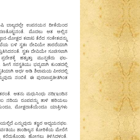
ಬ ಋಷಿ ಬಾಲ್ಯದಲ್ಲೇ ಉಪನಯನ ದೀಕೆಯಿಂದ
ೆ ಪಣತೊಟ್ಟನಂತೆ. ಮೊದಲು ಆತ ಅಲ್ಲಿನ
ಞಾನ-ಮೋಕ್ಷದ ಕವಾಟ ತೆರೆದ ಸಂಕೇತವನ್ನು
ಿವೆಯ ಬಳಿ ಸ್ವತಃ ದೇವಿಯೇ ಶಾರದೆಯಾಗಿ
ುತಿಸಿದನಂತೆ. ಸ್ವತಃ ದೇವಿಯೇ ಸೂಚಿಸಲಾಗಿ
ಶಕ್ಕೆ ಹತ್ತುತ್ತಾ ಮುನ್ನಡೆದು ಫಲ-
ು. ಹೀಗೆ ಸರಸ್ವತಿಯು ಭವ್ಯವಾಗಿ ಕುಂಡದಲ್ಲಿ
ಾಕೃತಿಯಾಗಿ ಅರ್ಧ ಅಡಿ ಶಿಲಾಮಯ ಪೀಠದಲ್ಲಿ
ನುವುದು ನಂಬಿಕೆ. ಈ ಪುರಾಣಪ್ರತೀತಿಗಿಂತ
ಕೊಂಡರಂತೆ. ಆತನು ಮಧುಸಿಂಧು ನದಿ(ಇಂದಿನ
ಿ ಎಂಬ ನದಿಯ ರೂಪವನ್ನು ತಾಳಿ ಹರಿಯಲು
ಿಯೆಂದೂ, ಮೋಕ್ಷದಾತೆಯೆಂದೂ ಯಾತ್ರಿಗಳು
ಿಯಲ್ಲಿದೆ ಎನ್ನುವುದು ತಜ್ಞರ ಅಧ್ಯಯನಫಲ.
ವಿಪಾರ್ವತಿಯು ಶಾಂಡಿಲ್ಯನ ಕೋರಿಕೆಯ ಮೇರೆಗೆ
 ಕರೆದುಕೊಂಡು ಹೋಗಲು ತಿಳಿಸಿದಳಂತೆ.