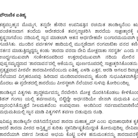
ಪೌರಾಣಿಕ ಐತಿಹ್ಯ
ಕಶ್ಯಪಬ್ರಹ್ಮನ ಮೊಮ್ಮಗ, ತನ್ನದೇ ಹೆಸರಿನ ಉಪನಿಷತ್ತಿನ ರಚಯಿತ ಶಾಂಡಿಲ್ಯನೆಂ
ವಂಚಿತನಾದಾಗ ತಂದೆಯ ಆದೇಶದಂತೆ ತಪಸ್ಸನ್ನಾಚರಿಸಿ ಶಾರದೆಯ ಸಾಕ್ಷಾತ್ಕಾರಕ್ಕ
ಕೃಷ್ಣನಾಗವೆಂಬ ನದಿಯಲ್ಲಿ ಸ್ನಾನ ಮಾಡಲಾಗಿ ಆತನ ಅರ್ಧದೇಹವೇ ಬಂಗಾರಮಯವಾಗಿ ಜ್
ಸೂಚಿಸಿತು. ಮುಂದಿನ ಪರ್ವತಗಳ ಹಾದಿಯಲ್ಲಿ ಮುನ್ನಡೆದಾಗ ರಂಗವಾಟಿಕಾ ವನದ ಕಣ
‘
’
ನರ್ತನ ಮಾಡುತ್ತಿದ್ದುದ್ದನ್ನು ಕಂಡು
ಶಾರದಾ ವರದಾ ದೇವಿ ಮೋಕ್ಷದಾತಾ ಸರಸ್ವತೀ
ಎಂದು ಸ್ತ
ಊರ್ಧ್ವಮುಖವಾಗಿ ಸಂಕೇತರೂಪದಿಂದ ಉತ್ತರಾಭಿಮುಖವಾಗಿ ನದಿಯ ಮೇಲಿನ ಪ್ರದೇ
‘
’
ಪುಷ್ಪಸಮೃದ್ಧವಾದ
ಶಾರದಾವನ
ದಲ್ಲಿ ಆಕೆಯನ್ನು ಪೂರ್ಣರೂಪದಲ್ಲಿ ಸಾಕ್ಷಾತ್ಕರಿಸಿಕೊಂಡನ
ಪ್ರತ್ಯಕ್ಷವಾದ ಪೀಠವೇ ಶಾರದಾಪೀಠವೆಂಬುದು ಐತಿಹ್ಯ. ಏಳಡಿ ಎತ್ತರ, ಆರಡಿ ಅಗಲದ ದಿವ್ಯ
ನೆಲೆಯಾದ ವಿಗ್ರಹರೂಪವು ಹಿರಿದಾದ ಮಂದಿರಾವರಣವನ್ನು ಹೊಂದಿ ಸುಭೂಷಿತವಾಗಿತ್ತೆನ್
ಮೊದಲು ಈ ಪ್ರದೇಶದಲ್ಲಿ ಶಾರದೆಯು ಪೀಠಸ್ಥಳಾಗಿ ನೆಲೆಯಾದ ಸುಳಿವು ತೋರಿಬಂದಿಲ್ಲ.
ಶಾಂಡಿಲ್ಯನ ಪಿತೃಗಳು ಶ್ರಾದ್ಧಕರ್ಮವನ್ನು ನೆರವೇರಿಸಿ ಮೋಕ್ಷ ದೊರಕಿಸಿಕೊಡಲು ಕೇಳಿ
ಕಿಶನ್ ಗಂಗಾ) ಯಲ್ಲಿ ತರ್ಪಣವನ್ನು ಬಿಟ್ಟಿದ್ದೇ ಅರ್ಧನದಿಯೇ ಜೇನಾಗಿ ಮಧುಮತ
ಪ್ರಾರಂಭಿಸಿತೆನ್ನುತ್ತದೆ ನೀಲಮತವೆಂಬ ಉಪಪುರಾಣ. ಅಂದಿನಿಂದ ಸರ್ವಪಾಪನಿವಾರಿಣ
ಮಧುಮತಿಯಲ್ಲಿ ಸ್ನಾನ ಮಾಡಿ ಪಿತೃಗಳಿಗೆ ತರ್ಪಣ ಬಿಡುವುದು ರೂಢಿ.
ಇವಿಷ್ಟೂ ಶಾಂಡಿಲ್ಯನೇ ರಚಿಸಿದನೆನ್ನಲಾದ ಶಾರದಾ ಮಹಾತ್ಮ್ಯಮ್ ಎಂಬ ಪುರಾಣಾಧಾರಿತ ಕೃತ
ಆದರೆ ಶಾರದಾ ಪೀಠದ ಅಸ್ತಿತ್ತ್ವದ ಕುರಿತು ಸ್ಥಳನಿರ್ದಿಷ್ಟತೆಯಿದ್ದಂತೆ ತೋರುವುದಿಲ್ಲ. ದೇ
ಶಾರದೆಯಾಗಿ ದರ್ಶನ ನೀಡುವ ಅಭಯ ಕೊಟ್ಟ ಬಳಿಕ ಹನುಮಂತನನ್ನು ಶಾರದಾವನಕ್ಕೆ