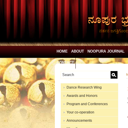
ನರ್ತನ ಜಗತ್ತಿಗೊಂ
HOME
ABOUT
NOOPURA JOURNAL
CONTACT
N
Dance Research Wing
Awards and Honors
Program and Conferences
Your co-operation
Announcements