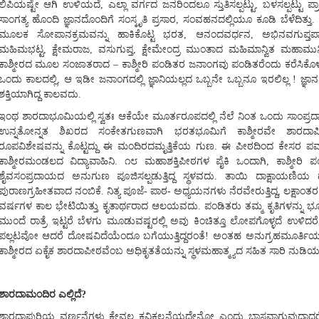
ಲಿಪಿಯಷ್ಟೇ ಆಗಿ ಉಳಿಯದೆ, ಎಲ್ಲಾ ವರ್ಗದ ಜನರಿಂದಲೂ ಸ್ತುತಿಸಲ್ಪಟ್ಟು, ಬಳಸಲ್ಪಟ್ಟು ಪ್
ಸಾಂಗತ್ಯ ಹೊಂದಿ ಜ್ಞಾನದೊಂದಿಗೆ ಸಂಸ್ಕೃತಿ ಪ್ರಸಾರ, ಸಂವಹನದಲ್ಲಿಯೂ ಕೂಡಿ ಬೆಳೆದಿತ್ತು.
ಮೂಲಕ ಸೋಪಾನಕ್ರಮವನ್ನು ಹಾಕಿಕೊಟ್ಟ ಭರತ, ಆನಂದವರ್ಧನ, ಅಭಿನವಗುಪ್ತಪಾ
ಮಹಿಮಭಟ್ಟ, ಕ್ಷೇಮರಾಜ, ವಸುಗುಪ್ತ, ಕ್ಷೇಮೇಂದ್ರ ಮುಂತಾದ ಮಹಿಮಾನ್ವಿತ ಮಹಾಮು
ಕಾಶ್ಮೀರದ ಮೂಲ ಸಂಜಾತರಾದ – ಕಾಶ್ಮೀರಿ ಪಂಡಿತರ ಜನಾಂಗವು ಪಂಡಿತರೆಂದು ಕರೆಸಿಕೊಳ್ಳುತ್
ಒಂದು ಕಾಲದಲ್ಲಿ, ಆ ಇಡೀ ಜನಾಂಗದಲ್ಲಿ ಜ್ಞಾನಿಯಲ್ಲದ ಒಬ್ಬನೇ ಒಬ್ಬನೂ ಇರಲಿಲ್ಲ ! ಜ್ಞಾನಪರ
ಶಕ್ತಿಯಾಗಿದ್ದ ಕಾಲವದು.
ಇಂಥ ಶಾರದಾಭೂಮಿಯಲ್ಲಿ ಸ್ವತಃ ಆಕೆಯೇ ಮೂರ್ತರೂಪದಲ್ಲಿ ನೆಲೆ ನಿಂತ ಒಂದು ಸಾಂಪ್ರದಾಯಿ
ಉನ್ನತೋನ್ನತ ಶಿಖರದ ಸಂಕೇತಗುಣವಾಗಿ ಭರತಭೂಮಿಗೆ ಕಾಶ್ಮೀರವೇ ಶಾರದಾಪೀಠವಾ
ರೂಪವಿಶೇಷವನ್ನು ಕೊಟ್ಟದ್ದು ಈ ಮಂದಿರದಮೃತ್ತಿಕೆಯ ಗುಣ. ಈ ಪೀಠದಿಂದ ಕೇಸರ ಪರ್
ಕಾಶ್ಮೀರಮಂಡಲದ ವಿದ್ಯಾವಾಹಿನಿ. ೧೮ ಮಹಾಶಕ್ತಿಪೀಠಗಳ ಪೈಕಿ ಒಂದಾಗಿ, ಕಾಶ್ಮೀರಿ ಪಂ
ಶೈವಸಂಪ್ರದಾಯದ ಅನುಗುಣ ಪೂಜಿಸಲ್ಪಡುತ್ತಿದ್ದ ಸ್ಥಳವದು. ತಾಯಿ ದಾಕ್ಷಾಯಣಿಯ
ಪುರಾಣಗ್ರಹೀತವಾದ ನಂಬಿಕೆ. ನಿತ್ಯ ಪೂಜೆ- ಪಾಠ- ಅಧ್ಯಯನಗಳು ನೆರವೇರುತ್ತಿದ್ದ, ಲಕ್ಷಾಂ
ವರ್ಷಗಳ ಕಾಲ ಭೇಟಿಯಿತ್ತು ಕೃತಾರ್ಥರಾದ ಆಲಯವದು. ಪಂಡಿತರು ತಮ್ಮ ಕೃತಿಗಳನ್ನು ಭ
ಮುಂದೆ ರಾತ್ರೆ ಇಟ್ಟರೆ ಬೆಳಗು ಮೂಡುವಷ್ಟರಲ್ಲಿ ಅವು ಕಿಂಚಿತ್ತೂ ಲೋಪಗೊಳ್ಳದೆ ಉಳಿ
ಪಲ್ಲಟವೋ ಆದರೆ ದೋಷವಿದೆಯೆಂದೂ ಬಗೆಯುತ್ತಿದ್ದರಂತೆ! ಅಂತಹ ಅನುಗ್ರಹಮೂರ್ತಿಯ 
ಕಾಶ್ಮೀರದ ಏಕೈಕ ಶಾರದಾಪೀಠವೆಂಬ ಅಧಿಕೃತತೆಯನ್ನು ಸ್ಥಳಮಹಾತ್ಮ್ಯದ ಸಹಿತ ಸಾರಿ ನುಡಿಯುತ
ಶಾರದಾಮಂದಿರ ಎಲ್ಲಿದೆ?
ಶಾರದಾಪುರಿಯ ವರ್ಣನೆಗಳು ಕೇವಲ ಕವಿಕಲ್ಪನೆಯದ್ದೇನೋ ಎಂದು ಭಾಸವಾಗುವುದಾದರೆ 