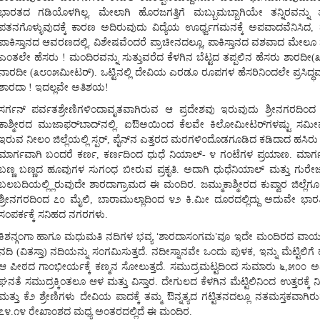
ಭಾರತದ ಗಡಿಯೊಳಗಿಲ್ಲ. ಮೇಲಾಗಿ ಹೊರಜಗತ್ತಿಗೆ ಮಬ್ಬುಮಬ್ಬಾಗಿಯೇ ತನ್ನಿರವನ್ನು
ಪತನಗೊಳ್ಳುವುದಕ್ಕೆ ಕಾರಣ ಅದಿರುವುದು ವಿದ್ಯೆಯ ಊರ್ಧ್ವಗಮನಕ್ಕೆ ಅಪವಾದವೆನಿಸಿದ, 
ಪಾಕಿಸ್ತಾನದ ಆವರಣದಲ್ಲಿ. ವಿಶೇಷವೆಂದರೆ ಪ್ರಾಚೀನದಲ್ಲೂ, ಪಾಕಿಸ್ತಾನದ ವಶವಾದ ಮೇಲೂ
ಎಂತಲೇ ಹೆಸರು ! ಮಂದಿರವನ್ನು ಸುತ್ತುವರೆದ ಕೆಳಗಿನ ಬೆಟ್ಟದ ತಪ್ಪಲಿನ ಹೆಸರು ಶಾರದ
ನಾರದೀ (೩೮೦೫ಮೀಟರ್). ಒಟ್ಟಿನಲ್ಲಿ ದೇವಿಯ ಎರಡೂ ರೂಪಗಳ ಹೆಸರಿನಿಂದಲೇ ಪ್ರಸಿದ್ಧವಾ
ಶಾರದಾ ! ಇದಲ್ಲವೇ ಅತಿಶಯ!
ಸರ್ಗನ್ ಪರ್ವತಶ್ರೇಣಿಗಳಿಂದಾವೃತವಾಗಿರುವ ಆ ಪ್ರದೇಶವು ಇರುವುದು ಶ್ರೀನಗರದಿಂದ
ಕಾಶ್ಮೀರದ ಮುಜಾಫರ್‌ಬಾದ್‌ನಲ್ಲಿ. ಐ‌ಔ‌ಅಯಿಂದ ಕೆಲವೇ ಕಿಲೋಮೀಟರ್‌ಗಳಷ್ಟು ಸಮ
ಇರುವ ನೀಲಂ ಜಿಲ್ಲೆಯಲ್ಲಿ ಸ್ಪರ್, ಪೈನ್‌ನ ಎತ್ತರದ ಮರಗಳಿಂದೊಡಗೂಡಿದ ಕಡಿದಾದ ಹಸಿರು
ಮಾರ್ಗವಾಗಿ ಬಂದರೆ ಕರ್ಣ, ಕರ್ಣದಿಂದ ಧುಧೆ ನಿಯಾಲ್- ೪ ಗಂಟೆಗಳ ಪ್ರಯಾಣ. ಮಾರ್
ಬಣ್ಣ ಬಣ್ಣದ ಹೂವುಗಳ ಸುಗಂಧ ಬೀರುವ ಪ್ರಕೃತಿ. ಅದಾಗಿ ಧುಧೆನಿಯಾಲ್ ಮತ್ತು ಗು
ಬಲಬದಿಯಲ್ಲ್ಲಿರುವುದೇ ಶಾರದಾಗ್ರಾಮದ ಈ ಮಂದಿರ. ಜಮ್ಮುಕಾಶ್ಮೀರದ ಕುಪ್ವಾರ ಜಿಲ್ಲೆಗೂ
ಶ್ರೀನಗರದಿಂದ ೭೦ ಮೈಲಿ, ಬಾರಾಮುಲ್ಲಾದಿಂದ ೪೨ ಕಿ.ಮೀ ದೂರದಲ್ಲಿದ್ದು ಅದುವೇ ಭಾರ
ಸಂಪರ್ಕಕ್ಕೆ ಸನಿಹದ ನಗರಗಳು.
‘
’
ಕಿಶನ್ಗಂಗಾ ಹಾಗೂ ಮಧುಮತಿ ನದಿಗಳ ಭವ್ಯ
ಶಾರದಾಸಂಗಮ
ವೂ ಇದೇ ಮಂದಿರದ ವಾಯುವ್ಯ
ನದಿ (ವಿತಸ್ತಾ) ನದಿಯನ್ನು ಸಂಗಮಿಸುತ್ತದೆ. ನದೀಸ್ನಾನವೇ ಒಂದು ಪುಳಕ, ಇನ್ನು ಮೆಟ್ಟಿಲಿಗೆ
ಆ ಪೀಠದ ಗಾಂಭೀರ್ಯಕ್ಕೆ ಕಣ್ಮನ ಸೋಲುತ್ತದೆ. ಸಮುದ್ರಮಟ್ಟದಿಂದ ಸುಮಾರು ೬,೫೦೦ ಅ
ಘನತೆ ಸಮುದ್ರಕ್ಕಿಂತಲೂ ಆಳ ಮತ್ತು ವಿಸ್ತಾರ. ದೇಗುಲದ ಕೆಳಗಿನ ಮೆಟ್ಟಿಲಿನಿಂದ ಉತ್ತರಕ್
ಮತ್ತು ಕೆ೨ ಶ್ರೇಣಿಗಳು ದೇವಿಯ ಪಾದಕ್ಕೆ ತಮ್ಮ ಔನ್ನತ್ಯದ ಗಟ್ಟಿತನದಲ್ಲೂ ನತಮಸ್ತಕವಾಗಿರ
೭೪.೧೪ ರೇಖಾಂಶದ ಮಧ್ಯ ಅಂತರದಲ್ಲಿದೆ ಈ ಮಂದಿರ.