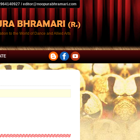
9964140927 / editor@noopurabhramari.com
tion to the World of Dance and Allied Arts
ATE