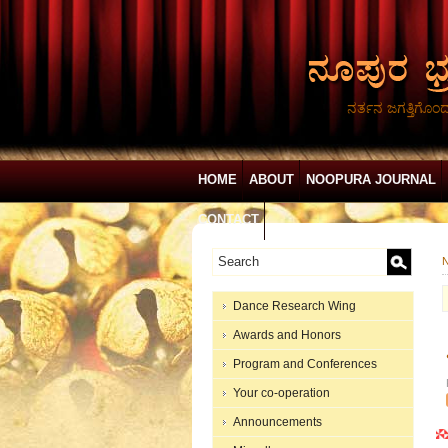
ನರ್ತನ ಜಗತ್ತಿಗೊಂ
HOME
ABOUT
NOOPURA JOURNAL
CONTACT
N
Dance Research Wing
Awards and Honors
Program and Conferences
Your co-operation
Announcements