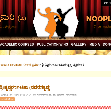
+91 
ದು ಪರಿಭ್ರಮಣ
Circumnaviga
ACADEMIC COURSES
PUBLICATION WING
GALLERY
MEDIA
DON
oopura Bhramari | ನೂಪುರ ಭ್ರಮರಿ
>
ಶ್ರೀಕೃಷ್ಣರಸಗೀತಿಕಾ (ನವರಸಕೃಷ್ಣ) ನೃತ್ಯರೂಪಕ
ಶ್ರೀಕೃಷ್ಣರಸಗೀತಿಕಾ (ನವರಸಕೃಷ್ಣ)
Posted On: April 14th, 2020 by ಶತಾವಧಾನಿ ಡಾ. ರಾ. ಗಣೇಶ್, ಬೆಂಗಳೂರು
Read More