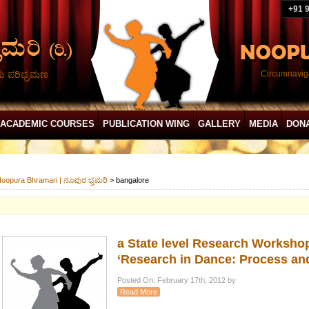
+91 
ದು ಪರಿಭ್ರಮಣ
Circumnaviga
ACADEMIC COURSES
PUBLICATION WING
GALLERY
MEDIA
DON
oopura Bhramari | ನೂಪುರ ಭ್ರಮರಿ
>
bangalore
a State level Research Worksho
‘Research in Dance: Process an
Posted On: February 17th, 2012 by
Read More