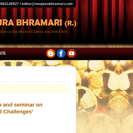
9964140927 / editor@noopurabhramari.com
tion to the World of Dance and Allied Arts
ATE
p and seminar on
d Challenges’