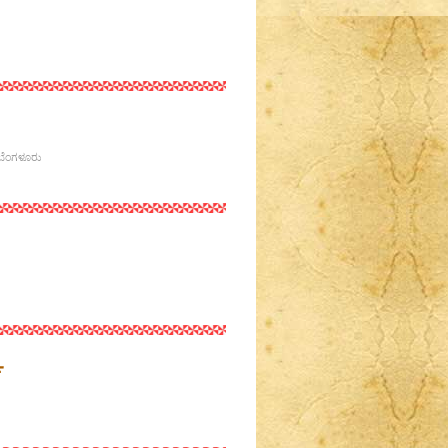
 ಬೆಂಗಳೂರು
ೆ