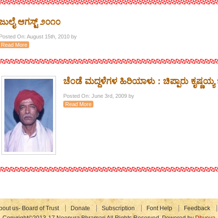
ಜುಲೈ ಆಗಸ್ಟ್ ೨೦೧೦
Posted On: August 15th, 2010 by
Read More
ಚೆಂಡೆ ಮದ್ದಳೆಗಳ ಹಿರಿಯಾಳು : ಚಿಪ್ಪಾರು ಕೃಷ್ಣಯ್ಯ
Posted On: June 3rd, 2009 by
Read More
bout us- Board of Trust
Donate
Subscription
Font Help
Feedback