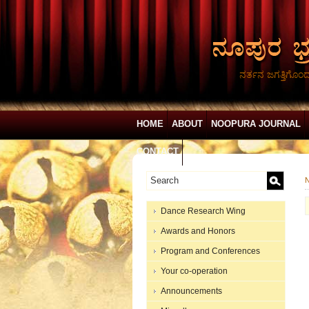
ನರ್ತನ ಜಗತ್ತಿಗೊಂ
HOME
ABOUT
NOOPURA JOURNAL
CONTACT
N
Dance Research Wing
Awards and Honors
Program and Conferences
Your co-operation
Announcements