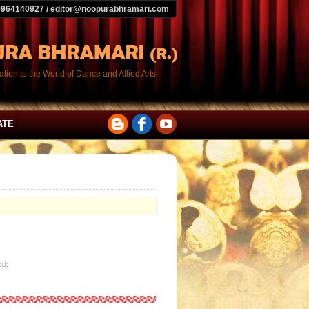
9964140927 / editor@noopurabhramari.com
tion to the World of Dance and Allied Arts
ATE
ೂರು