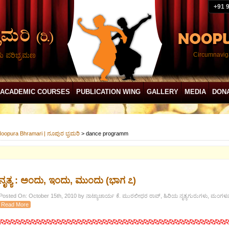
+91 
ದು ಪರಿಭ್ರಮಣ
Circumnaviga
ACADEMIC COURSES
PUBLICATION WING
GALLERY
MEDIA
DON
oopura Bhramari | ನೂಪುರ ಭ್ರಮರಿ
>
dance programm
ನೃತ್ಯ : ಅಂದು, ಇಂದು, ಮುಂದು (ಭಾಗ ೭)
Posted On: October 15th, 2010 by ನಾಟ್ಯಾಚಾರ್ಯ ಕೆ. ಮುರಲೀಧರ ರಾವ್, ಹಿರಿಯ ನೃತ್ಯಗುರುಗಳು, ಮಂಗಳ
Read More