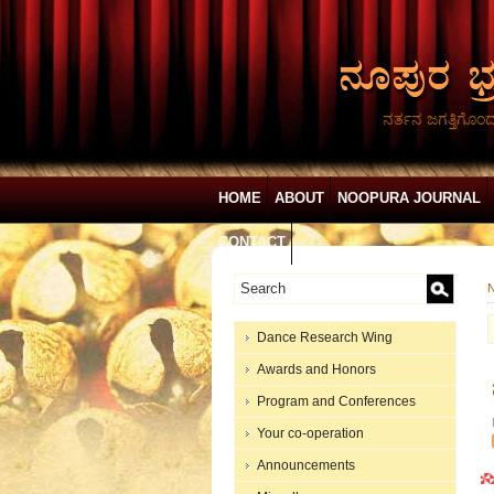
ನರ್ತನ ಜಗತ್ತಿಗೊಂ
HOME
ABOUT
NOOPURA JOURNAL
CONTACT
N
Dance Research Wing
Awards and Honors
Program and Conferences
Your co-operation
Announcements