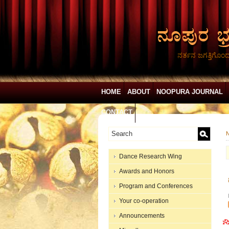
ನರ್ತನ ಜಗತ್ತಿಗೊಂ
HOME
ABOUT
NOOPURA JOURNAL
CONTACT
N
Dance Research Wing
Awards and Honors
Program and Conferences
Your co-operation
Announcements