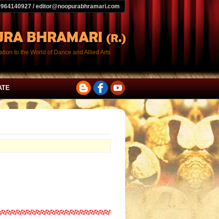
9964140927 / editor@noopurabhramari.com
tion to the World of Dance and Allied Arts
ATE