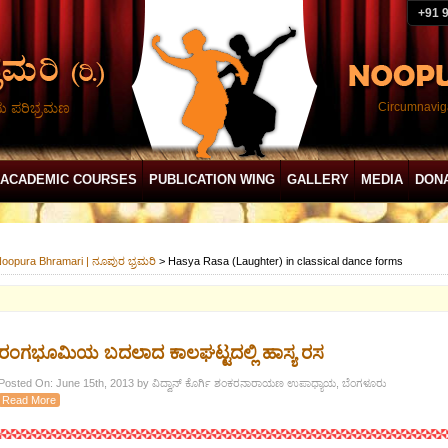
+91 
ದು ಪರಿಭ್ರಮಣ
Circumnaviga
ACADEMIC COURSES
PUBLICATION WING
GALLERY
MEDIA
DON
oopura Bhramari | ನೂಪುರ ಭ್ರಮರಿ
>
Hasya Rasa (Laughter) in classical dance forms
ರಂಗಭೂಮಿಯ ಬದಲಾದ ಕಾಲಘಟ್ಟದಲ್ಲಿ ಹಾಸ್ಯ ರಸ
Posted On: June 15th, 2013 by ವಿದ್ವಾನ್ ಕೊರ್ಗಿ ಶಂಕರನಾರಾಯಣ ಉಪಾಧ್ಯಾಯ, ಬೆಂಗಳೂರು
Read More