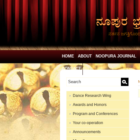
ನರ್ತನ ಜಗತ್ತಿಗೊಂ
HOME
ABOUT
NOOPURA JOURNAL
CONTACT
N
Dance Research Wing
Awards and Honors
Program and Conferences
Your co-operation
Announcements