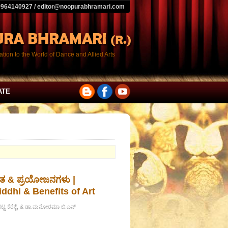
9964140927 / editor@noopurabhramari.com
tion to the World of Dance and Allied Arts
ATE
ಘಾತ & ಪ್ರಯೋಜನಗಳು |
ddhi & Benefits of Art
ಭಟ್ಟ ಕೆರೆಕೈ, & ಡಾ.ಮನೋರಮಾ ಬಿ.ಎನ್