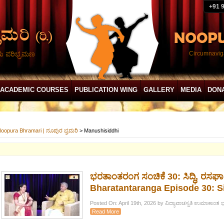
+91 
ದು ಪರಿಭ್ರಮಣ
Circumnaviga
ACADEMIC COURSES
PUBLICATION WING
GALLERY
MEDIA
DON
oopura Bhramari | ನೂಪುರ ಭ್ರಮರಿ
>
Manushisiddhi
ಭರತಾಂತರಂಗ ಸಂಚಿಕೆ 30: ಸಿದ್ಧಿ, ರಸ
Bharatantaranga Episode 30: Si
Posted On: April 19th, 2026 by ವಿದ್ಯಾವಾಚಸ್ಪತಿ ಉಮಾಕಾಂತ 
Read More