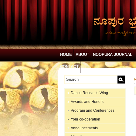
ನರ್ತನ ಜಗತ್ತಿಗೊಂ
HOME
ABOUT
NOOPURA JOURNAL
CONTACT
N
Dance Research Wing
Awards and Honors
Program and Conferences
Your co-operation
Announcements