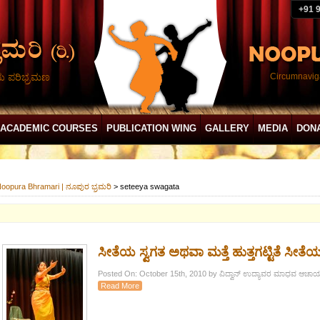
+91 
ದು ಪರಿಭ್ರಮಣ
Circumnaviga
ACADEMIC COURSES
PUBLICATION WING
GALLERY
MEDIA
DON
oopura Bhramari | ನೂಪುರ ಭ್ರಮರಿ
>
seteeya swagata
ಸೀತೆಯ ಸ್ವಗತ ಅಥವಾ ಮತ್ತೆ ಹುತ್ತಗಟ್ಟಿತೆ ಸೀತೆಯ 
Posted On: October 15th, 2010 by ವಿದ್ವಾನ್ ಉದ್ಯಾವರ ಮಾಧವ ಆಚಾರ್ಯ
Read More