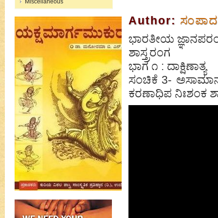
Miscellaneous
Author:
ಸಂಪಾದ
ಭಾರತೀಯ ಜ್ಞಾನಪರಂಪ
ಶಾಸ್ತ್ರರಂಗ
ಭಾಗ ೧ : ದಾಕ್ಷಿಣಾತ್ಯ
ಸಂಚಿಕೆ 3- ಅಸಾಮಾನ್ಯ 
ಕರಣಾಧಿಪ ನಿಃಶಂಕ ಶಾ