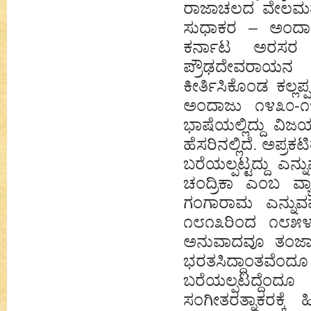
ರಾಜಾಚಲದ ವೇಲಮವಂ
ಸುಧಾಕರ – ಅಂದಾ
ಕರ್ನಾಟ ಅರಸರ 
ಪ್ರೌಢದೇವರಾಯನ 
ಕೀರ್ತಿಸಿಕೊಂಡ ಕಲ್ಲ
ಅಂದಾಜು ೧೪೩೦-೧೪೬
ಭಾಷೆಯಲ್ಲಿದ್ದು ವಿ
ಹೆಸರಿನಲ್ಲಿದೆ. ಅಪ್
ಬರೆಯಲ್ಪಟ್ಟದ್ದು ಎನ್ನ
ಚಂದ್ರಿಕಾ ಎಂಬ ವ್ಯ
ಗಂಗಾರಾಮ ಎನ್ನುವ
೧೮೧೩ರಿಂದ ೧೮೫೪ರ 
ಅನುವಾದವೂ ತಂಜಾವೂ
ಭರತಸಿದ್ಧಾಂತವೆ
ಬರೆಯಲ್ಪಟದ್ದೆಂದೂ 
ಸಂಗೀತರತ್ನಾಕರಕ್ಕೆ