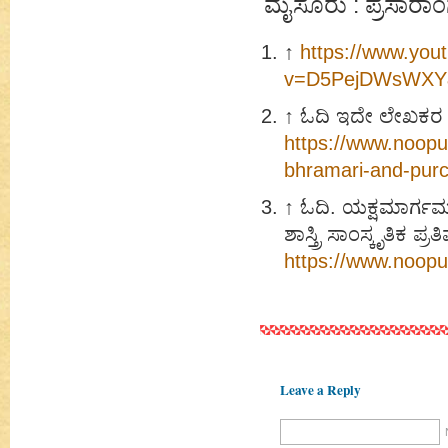
ಮೈಸೂರು
: ಪ್ರಸಾರಾಂ
↑
https://www.you
v=D5PejDWsWXY&
↑
ಓದಿ ಇದೇ ಲೇಖಕರ ಕೃ
https://www.noopu
bhramari-and-pur
↑
ಓದಿ. ಯಕ್ಷಮಾರ್ಗ
ಶಾಸ್ತ್ರಿ ಸಾಂಸ್ಕೃತಿಕ ಪ
https://www.noop
Leave a Reply