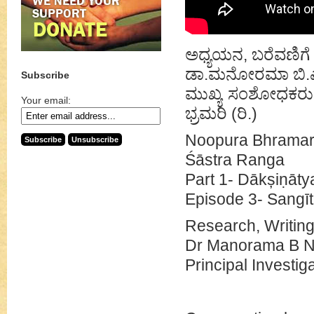
ಅಧ್ಯಯನ, ಬರೆವಣಿಗೆ 
ಡಾ.ಮನೋರಮಾ ಬಿ.ಎ
Subscribe
ಮುಖ್ಯ ಸಂಶೋಧಕರು, 
Your email:
ಭ್ರಮರಿ (ರಿ.)
Noopura Bhramari
Śāstra Ranga
Part 1- Dākșiṇāty
Episode 3- Sangī
Research, Writing
Dr Manorama B N
Principal Investi