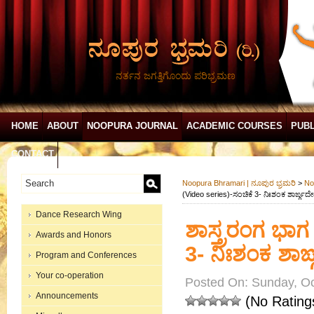
ನರ್ತನ ಜಗತ್ತಿಗೊಂದು ಪರಿಭ್ರಮಣ
HOME
ABOUT
NOOPURA JOURNAL
ACADEMIC COURSES
PUBL
CONTACT
Noopura Bhramari | ನೂಪುರ ಭ್ರಮರಿ
>
No
(Video series)-ಸಂಚಿಕೆ 3- ನಿಃಶಂಕ ಶಾರ್ಙ್ಗ
Dance Research Wing
ಶಾಸ್ತ್ರರಂಗ ಭಾಗ
Awards and Honors
3- ನಿಃಶಂಕ ಶಾರ
Program and Conferences
Your co-operation
Posted On: Sunday, Oc
Announcements
(No Rating