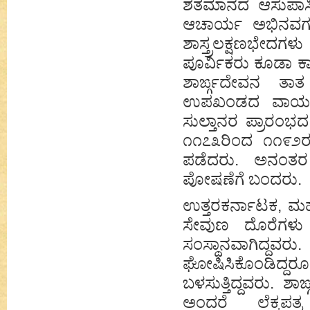
ಶತಮಾನದ ಆಸುಪಾಸಿಗೆ 
ಆಚಾರ್ಯ ಅಭಿನವಗುಪ್
ಶಾಸ್ತ್ರಲಕ್ಷಣಭೇದಗ
ಪೂರ್ವಿಕರು ಕೂಡಾ ಕ
ಶಾರ್ಙ್ಗದೇವನ ತಾ
ಉಪಖಂಡದ ವಾಯವ್ಯ ಪ
ಸುಲ್ತಾನರ ಪ್ರಾರಂಭ
೧೧೭೩ರಿಂದ ೧೧೯೨ರ
ಪಡೆದರು. ಅನಂತರ 
ಪೋಷಣೆಗೆ ಬಂದರು.
ಉತ್ತರಕರ್ನಾಟಕ, ಮಹಾ
ಸೇವುಣ ದೊರೆಗಳು
ಸಂಸ್ಥಾನವಾಗಿದ್ದವರ
ಘೋಷಿಸಿಕೊಂಡಿದ್ದ
ಬಳಸುತ್ತಿದ್ದವರು. 
ಅಂದರೆ ಲೆಕ್ಕಪತ್ರ