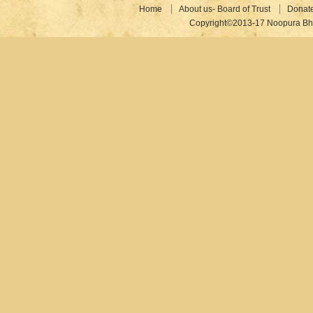
Home
About us- Board of Trust
Donat
Copyright©2013-17 Noopura Bhr