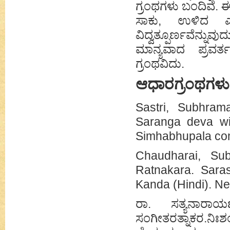
ಗ್ರಂಥಗಳು ಬಂದಿವೆ. 
ಸಾಕು, ಉಳಿದ ಎಷ್
ವಿದ್ವತ್ಪೂರ್ಣವೆನ್ನುವ
ಮಾನ್ಯವಾದ ಪ್ರವರ್
ಗ್ರಂಥವಿದು.
ಆಧಾರಗ್ರಂಥಗಳು
Sastri, Subhram
Saranga deva wit
Simhabhupala com
Chaudharai, Su
Ratnakara. Sara
Kanda (Hindi). Ne
ರಾ. ಸತ್ಯನಾರಾಯ
ಸಂಗೀತರತ್ನಾಕರ.ನಿಃ