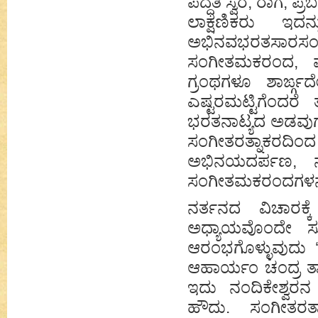
ಪದ್ಧತಿ ಸ್ವರ, ರಾಗ, 
ಲಾಕ್ಷಣಿಕರು ಇದನ
ಅಭಿನವಭರತಸಾರಸ
ಸಂಗೀತಮಕರಂದ, 
ಗ್ರಂಥಗಳೂ ಶಾರ್ಙ್ಗ
ಎಷ್ಟರಮಟ್ಟಿಗೆಂದ
ಭರತನಾಟ್ಯದ ಅಡವುಗ
ಸಂಗೀತರತ್ನಾಕರದಿಂದ
ಅಭಿನಯದರ್ಪಣ, ನ
ಸಂಗೀತಮಕರಂದಗಳನ್ನು 
ನರ್ತನದ ವಿಚಾರಕ
ಅಧ್ಯಾಯವೊಂದೇ ಸು
ಆರಂಭಗೊಳ್ಳುವುದು 
ಆಹಾರ್ಯಂ ಚಂದ್ರ ತಾ
ಇದು ನಂದಿಕೇಶ್ವರ
ಹೌದು. ಸಂಗೀತರತ್ನಾ