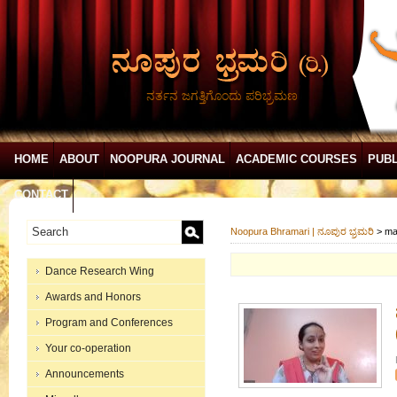
ನರ್ತನ ಜಗತ್ತಿಗೊಂದು ಪರಿಭ್ರಮಣ
HOME
ABOUT
NOOPURA JOURNAL
ACADEMIC COURSES
PUBL
CONTACT
Noopura Bhramari | ನೂಪುರ ಭ್ರಮರಿ
>
ma
Dance Research Wing
Awards and Honors
Program and Conferences
Your co-operation
Announcements