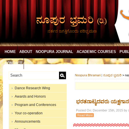
ನರ್ತನ ಜಗತ್ತಿಗೊಂದು ಪರಿಭ್ರಮಣ
HOME
ABOUT
NOOPURA JOURNAL
ACADEMIC COURSES
PUBL
CONTACT
Noopura Bhramari | ನೂಪುರ ಭ್ರಮರಿ
>
na
Dance Research Wing
Awards and Honors
ಭರತನಾಟ್ಯದವರು ಯಕ್ಷಗಾನ
Program and Conferences
Posted On: December 15th, 2015 by ಡ
Your co-operation
Read More
Announcements