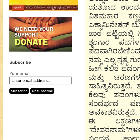
ಯಶೋದ ಉಂದನ್, 
ವಿಶಮಕಾರ ಕಣ್ಣ
ಎಕ್ಸಾಮಿನೇಶನ್ ಬ
ಪಾಠ ಪಟ್ಟಿಯಲ್ಲ
ಶೃಂಗಾರ ಪದಗಳಾಗಿ
ಪದವಾಗಿರಬೇಕೆಂದು 
ನಮ್ಮ ಎಲ್ಲ ನೃತ್ಯ ಗ
Subscribe
ಹೀಗೆ ಕಲಿತ ಪದಂಗ
Your email:
ಮತ್ತು ಚರಣಗಳ
ಸಾಹಿತ್ಯವಿರುತ್ತದ
ಕೆಲವು ಪದಂಗಳ
ಸಂದರ್ಭದ ವರ್ಣನ
ಅವಕಾಶವಿರುತ್ತದೆ.
ಈ ಲಕ್ಷಣಗಳನ
“ದೇವರನಾಮ”ಗಳೂ 
ಬಂದನೆ , ಹಾಲು