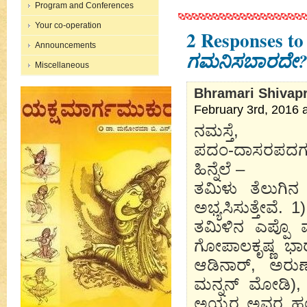
Program and Conferences
Your co-operation
2 Responses t
Announcements
ಗಮನಿಸಬಾರದೇ
Miscellaneous
Bhramari Shivap
February 3rd, 2016 
ನಮಸ್ತೆ,
ಪದಂ-ದಾಸರಪದಗಳ ಬ
ಹಿನ್ನೆಲೆ –
ತಮಿಳು ತೆಲುಗಿನ
ಅಭ್ಯಸಿಸುತ್ತೇವೆ.
ತಮಿಳಿನ ಎಪ್ಪೊ
ಗೋಪಾಲಕೃಷ್ಣ ಭ
ಆಡಿನಾರ್, ಅರು
ಮನ್ನನ್ ಮೋಡಿ), 
ಅಯ್ಯರ ಅವರ ಹಲ