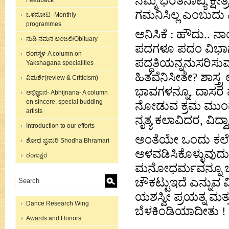
ನಮ್ಮ ಭರತನಾಟ್ಯ ಕ್ಷೇ
Feedback
ಗಮನಿಸಿಲ್ಲ ಎಂಬುದು 
ಒಳನೋಟ- Monthly
programmes
ಅನಿಸಿಕೆ : ಹೌದು.. 
ನುಡಿ ನಮನ ಅಂಜಲಿ/Obituary
ಪದಗಳೂ ಪದಂ ವಿಭಾಗಕ್ಕ
ರಂಗಸ್ಥಳ-A column on
ಪದ್ಧತಿಯನ್ನನುಸರಿಸು
Yakshagana specialities
ಹಿತವೆನಿಸೀತೇ? ಶಾಸ್ತ್
ವಿಮರ್ಶೆ(review & Criticism)
ಭಾವಗಳನ್ನೂ, ದಾಸರ ಪ
ಅಭಿಜ್ಞಾನ- Abhijnana- A column
on sincere, special budding
ನೋಡುವ ಕ್ರಮ ಮುಂದುವರೆ
artists
ನೃತ್ಯ ಕಲಾವಿದರ, ವಿದ್ವ
Introduction to our efforts
ಅಂತೆಯೇ ಒಂದು ಕಲೆಯ 
ಶೋಧ ಭ್ರಮರಿ Shodha Bhramari
ಅಳವಡಿಸಿಕೊಳ್ಳುವುದ
ರಂಗಾಕ್ಷರ
ಮನೋಧರ್ಮವನ್ನೂ ಒಳ
ಚೌಕಟ್ಟು‌ಇದೆ ಎನ್ನುವ
ಯಶಸ್ವೀ ಪ್ರಯತ್ನ ಮತ್
Dance Research Wing
ಬೆಳಕಿಂಡಿಯಾದೀತು !
Awards and Honors