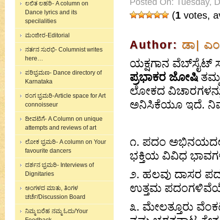
Posted On: Tuesday, 
ಲಲಿತ ಲಹರಿ- A column on
Dance lyrics and its
(
1
votes, a
specilalities
ಮಂಜೀರ-Editorial
Author:
ಡಾ| ಎಂ
ನರ್ತನ ಸುರಭಿ- Columnist writes
here…
ಯಕ್ಷಗಾನ ವೆಬ್‌ಸೈ
ಪರಿಭ್ರಮಣ- Dance directory of
ಪ್ರಭಾಕರ ಜೋಷಿ
ತಮ್ಮ
Karnataka
ಲೋಕದ ವಿಚಾರಗಳನ್ನು ಪ್
ರಂಗ ಭ್ರಮರಿ-Article space for Art
ಅನಿಸಿಕೆಯೂ ಇದೆ. ನಿಮ್
connoisseur
ದೀವಟಿಗೆ- A Column on unique
attempts and reviews of art
೧. ಪದಂ ಅಭಿನಯದಲ್
ಲೋಕ ಭ್ರಮರಿ- A column on Your
favourite dancers
ಭಕ್ತಿಯ ವಿವಿಧ ಭಾವ
ದರ್ಶನ ಭ್ರಮರಿ- Interviews of
೨. ಹಲವು ದಾಸರ ಪದಗಳು
Dignitaries
ಉತ್ತಮ ಪದಂಗಳಿವೆಯೆ
ಅಂಗಳದ ಮಾತು, ತಿಂಗಳ
ಚರ್ಚೆ/Discussion Board
೩. ಮೇಲತ್ತೂರು ವೆಂಕಟ
ನಿಮ್ಮ ಬರೆಹ ನಮ್ಮ ಓದು/Your