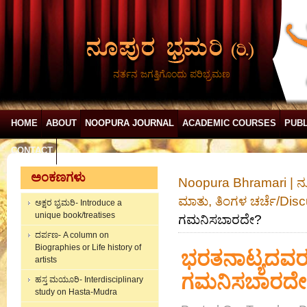
ನರ್ತನ ಜಗತ್ತಿಗೊಂದು ಪರಿಭ್ರಮಣ
HOME
ABOUT
NOOPURA JOURNAL
ACADEMIC COURSES
PUBL
CONTACT
ಅಂಕಣಗಳು
Noopura Bhramari | ನ
ಮಾತು, ತಿಂಗಳ ಚರ್ಚೆ/Dis
ಅಕ್ಷರ ಭ್ರಮರಿ- Introduce a
unique book/treatises
ಗಮನಿಸಬಾರದೇ?
ದರ್ಪಣ- A column on
Biographies or Life history of
ಭರತನಾಟ್ಯದವರು
artists
ಗಮನಿಸಬಾರದೇ
ಹಸ್ತ ಮಯೂರಿ- Interdisciplinary
study on Hasta-Mudra