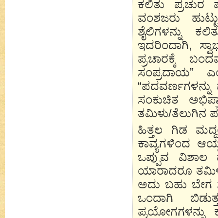
ಕಲಿತು ಪ್ರಚುರ
ವಂಶಜರು ಹುಟ್ಟ
ಶೈಲಿಗಳನ್ನು ಕಲಿ
ಇದರಿಂದಾಗಿ, ಸ್ವಾ
ಪ್ರಚಾರಕ್ಕೆ ಬಂ
ಸಂಪ್ರದಾಯ” ಎ
“ಪದವರ್ಣಗಳನ್ನು ಮ
ಸಂಕುಚಿತ ಅಭಿಪ
ತಮಿಳು/ತೆಲುಗಿನ ಪ
ಹಿತ್ತಲ ಗಿಡ ಮದ
ಕಾವ್ಯಗಳಿಂದ ಆಯ್ದ
ಒಪ್ಪುವ ವಿಶಾಲ 
ಯಾರಾದರೂ ತಮಿಳು ನ
ಅದು ಬಹು ಬೇಗ ಸಮ್
ಒಂದಾಗಿ ಬಿಡುತ
ಪ್ರಯೋಗಗಳನ್ನು 