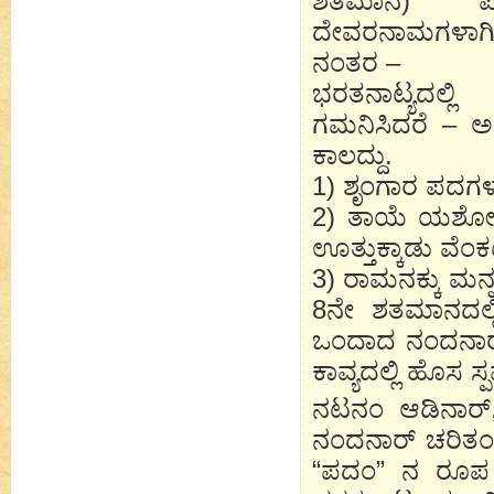
ಶತಮಾನ) ಪಲ್
ದೇವರನಾಮಗಳಾಗಿ
ನಂತರ –
ಭರತನಾಟ್ಯದಲ್
ಗಮನಿಸಿದರೆ – 
ಕಾಲದ್ದು.
1) ಶೃಂಗಾರ ಪದಗಳ 
2) ತಾಯೆ ಯಶೋದ 
ಊತ್ತುಕ್ಕಾಡು ವೆಂ
3) ರಾಮನಕ್ಕು ಮನ
8ನೇ ಶತಮಾನದಲ್ಲ
ಒಂದಾದ ನಂದನಾರ್
ಕಾವ್ಯದಲ್ಲಿ ಹೊಸ 
ನಟನಂ ಆಡಿನಾರ್
ನಂದನಾರ್ ಚರಿತಂ,
“ಪದಂ” ನ ರೂಪ 