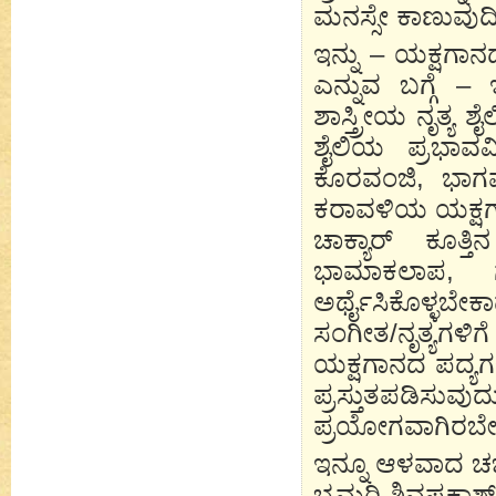
ಮನಸ್ಸೇ ಕಾಣುವುದಿಲ
ಇನ್ನು – ಯಕ್ಷಗಾ
ಎನ್ನುವ ಬಗ್ಗೆ –
ಶಾಸ್ತ್ರೀಯ ನೃತ್ಯ 
ಶೈಲಿಯ ಪ್ರಭಾವವ
ಕೊರವಂಜಿ, ಭಾಗವ
ಕರಾವಳಿಯ ಯಕ್ಷಗಾ
ಚಾಕ್ಯಾರ್ ಕೂತ್
ಭಾಮಾಕಲಾಪ, ಗ
ಅರ್ಥೈಸಿಕೊಳ್ಳಬ
ಸಂಗೀತ/ನೃತ್ಯಗಳಿ
ಯಕ್ಷಗಾನದ ಪದ್ಯಗಳ
ಪ್ರಸ್ತುತಪಡಿ
ಪ್ರಯೋಗವಾಗಿರಬೇಕೆಂ
ಇನ್ನೂ ಆಳವಾದ ಚರ್ಚ
ಭ್ರಮರಿ ಶಿವಪ್ರಕಾಶ್