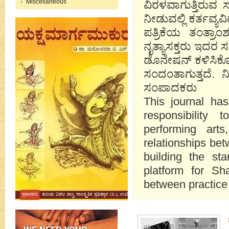
Miscellaneous
ವಿರಳವಾಗುತ್ತಿರುವ 
ನೀಡುವಲ್ಲಿ ಕರ್ತವ್ಯ
ಪತ್ರಿಕೆಯ ತಂತ್ರಾಂ
ನೃತ್ಯಾಸಕ್ತರು ಇದರ
ಡೊನೇಷನ್ ಕಳಿಸಿಕೊಟ್
ಸಂದಂತಾಗುತ್ತದೆ. 
ಸಂಪಾದಕರು
This journal ha
responsibility
performing art
relationships bet
building the sta
platform for Sh
between practice