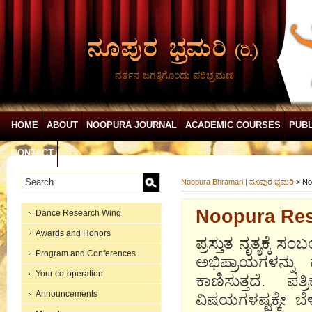
ನರ್ತನ ಜಗತ್ತಿಗೊಂದು ಪರಿಭ್ರಮಣ
HOME
ABOUT
NOOPURA JOURNAL
ACADEMIC COURSES
PUBL
CONTACT
Noopura Bhramari | ನೂಪುರ ಭ್ರಮರಿ
>
No
Noopura Rese
Dance Research Wing
Awards and Honors
ಪ್ರಸ್ತುತ ನೃತ್ಯಕ್ಕೆ 
Program and Conferences
ಅಭಿಪ್ರಾಯಗಳನ್ನು 
Your co-operation
ಕಾಣಿಸುತ್ತದೆ. ಪ
Announcements
ವಿಷಯಗಳಷ್ಟಕ್ಕೇ ಬೆಳ