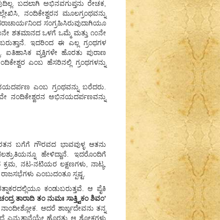
ಿಲ್ಲ. ಬದಲಾಗಿ ಅಭಿನವಗುಪ್ತನು ರೇಚಕ,
ೇಖಿಸಿ, ನಂದಿಕೇಶ್ವರನ ಮೂಲಗ್ರಂಥವನ್ನು
ಿಧರಾಚಾರ್ಯನಿಂದ ಸಂಗ್ರಹಿಸಿರುವುದಾಗಿಯೂ
 ೧೦ನೇ ಶತಮಾನದ ಒಳಗೆ ಒಮ್ಮೆ ಮತ್ತು ೧೦ನೇ
ರುತ್ತಾನೆ. ಇದರಿಂದ ಈ ಎಲ್ಲ ಗ್ರಂಥಗಳ
 ಐತಿಹಾಸಿಕ ವ್ಯಕ್ತಿಗಳೇ ಹೊರತು ಪುರಾಣ
ಂದಿಕೇಶ್ವರ ಎಂಬ ಹೆಸರಿನಲ್ಲಿ ಗ್ರಂಥಗಳನ್ನು
ಿನಯದರ್ಪಣ ಎಂಬ ಗ್ರಂಥವನ್ನು ಬರೆದರು.
ುವೇ ನಂದಿಕೇಶ್ವರನ ಅಭಿನಯದರ್ಪಣವನ್ನು
ನೆ. ಭರತನ ಬಗೆಗೆ ಗೌರವದ ಭಾವವುಳ್ಳ ಆತನು
 ಫಲಶ್ರುತಿಯನ್ನೂ ಹೇಳಿದ್ದಾನೆ. ಇದರೊಂದಿಗೆ
 ಕ್ರಮ, ನಟ-ನಟಿಯರ ಲಕ್ಷಣಗಳು, ನಾಟ್ಯ,
ಿ ರಾಜಸಭೆಗಳು ಎಂಬುದಂತೂ ಸ್ಪಷ್ಟ.
ನಾಕರದಲ್ಲಿಯೂ ಕಂಡುಬರುತ್ತವೆ. ಆ ಪೈಕಿ
್ರ ತಾರಾದಿ ತಂ ನುಮಃ ಸಾತ್ತ್ವಿಕಂ ಶಿವಂ’
ಂದೀಶ್ಲೋಕ. ಆದರೆ ಶಾರ್ಙ್ಗದೇವನು ತನ್ನ
ಸಿದೆ ಎನ್ನುತ್ತಾನೆಯೇ ಹೊರತು ಆ ಶ್ಲೋಕಗಳು