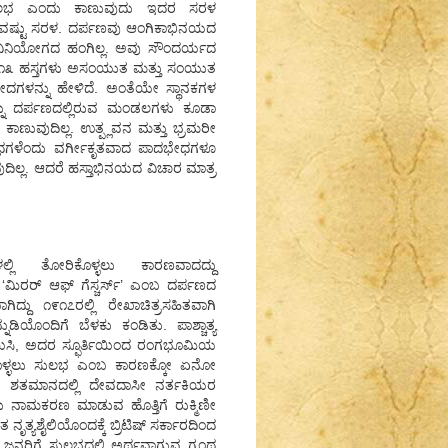
 ಸುಲಭ ಎಂದು ಕಾಣುವುದು ಇದರ ಸರಳ
್ಳುವಷ್ಟು ಸರಳ. ದರ್ಪಣವು ಆಂಗಿಕಾಭಿನಯದ
್ದಿಷ್ಟ ವಿನಿಯೋಗದ ಹಂಗಿಲ್ಲ. ಅವು ಸೌಂದರ್ಯದ
ಿರುವ ೧೩ ಹಸ್ತಗಳು ಅಸಂಯುತ ಮತ್ತು ಸಂಯುತ
ೇದಗಳನ್ನು ಹೇಳಿದೆ. ಅಂತೆಯೇ ಸ್ಥಾನಕಗಳ
್ನು ದರ್ಪಣದಲ್ಲಿರುವ ಮಂಡಲಗಳು ಕೂಡಾ
 ಕಾಣುವುದಿಲ್ಲ. ಉತ್ಪ್ಲವನ ಮತ್ತು ಭ್ರಮರೀ
ಭೇಧಗಳೆಂದು ವರ್ಗೀಕೃತವಾದ ಪಾದಭೇಧಗಳೂ
ುದಿಲ್ಲ. ಆದರೆ ಹಸ್ತಾಭಿನಯದ ವಿಚಾರ ಮಾತ್ರ
ಳಲ್ಲಿ ತೋರಿಕೊಳ್ಳಲು ಕಾರಣವಾದದ್ದು
‘ಮಿರರ್ ಆಫ್ ಗೆಸ್ಚರ್ಸ್’ ಎಂಬ ದರ್ಪಣದ
ದು ೧೯೧೭ರಲ್ಲಿ ರೇಖಾಚಿತ್ರಸಹಿತವಾಗಿ
ಯೊಂದಿಗೆ ಬೆಳಕು ಕಂಡಿತು. ಪಾಶ್ಚಾತ್ಯ
ಿಸಿ, ಅದರ ಸ್ಫೂರ್ತಿಯಿಂದ ರಂಗಭೂಮಿಯ
ಸಿಕೊಳ್ಳಲು ಸುಲಭ ಎಂಬ ಕಾರಣಕ್ಕೋ ಏನೋ
ೇ ಶತಮಾನದಲ್ಲಿ ದೇವದಾಸೀ ನರ್ತಕಿಯರ
ೆಂದು ನಾಮಕರಣ ಮಾಡುವ ಹೊತ್ತಿಗೆ ರುಕ್ಮಿಣೀ
ೃತ್ಯಶೈಲಿಯೊಂದಕ್ಕೆ ಬ್ರಿಟಿಷ್ ಸರ್ಕಾರದಿಂದ
ಸಲು ಜನರಿಗೆ ಸುಲಭದಲ್ಲಿ ಅರ್ಥವಾಗುವ ಗ್ರಂಥ