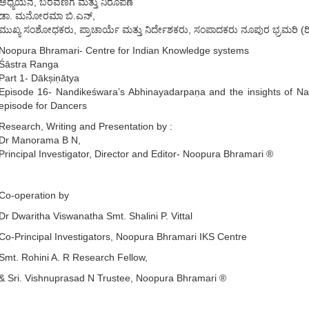
ಅಧ್ಯಯನ, ಬರೆವಣಿಗೆ ಮತ್ತು ನಿರೂಪಣೆ
ಡಾ. ಮನೋರಮಾ ಬಿ.ಎನ್,
ಮುಖ್ಯ ಸಂಶೋಧಕರು, ಪ್ರಾಚಾರ್ಯೆ ಮತ್ತು ನಿರ್ದೇಶಕರು, ಸಂಪಾದಕರು ನೂಪುರ ಭ್ರಮರಿ (ರಿ
Noopura Bhramari- Centre for Indian Knowledge systems
Śāstra Ranga
Part 1- Dākșiṇātya
Episode 16- Nandikeśwara’s Abhinayadarpaṇa and the insights of Nan
episode for Dancers
Research, Writing and Presentation by :
Dr Manorama B N,
Principal Investigator, Director and Editor- Noopura Bhramari ®
Co-operation by
Dr Dwaritha Viswanatha Smt. Shalini P. Vittal
Co-Principal Investigators, Noopura Bhramari IKS Centre
Smt. Rohini A. R Research Fellow,
& Sri. Vishnuprasad N Trustee, Noopura Bhramari ®