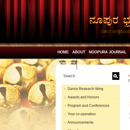
ನರ್ತನ ಜಗತ್ತಿಗೊಂ
HOME
ABOUT
NOOPURA JOURNAL
CONTACT
N
(
Dance Research Wing
Awards and Honors
Program and Conferences
Your co-operation
Announcements