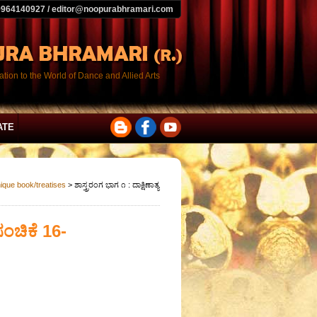
9964140927 / editor@noopurabhramari.com
tion to the World of Dance and Allied Arts
ATE
nique book/treatises
> ಶಾಸ್ತ್ರರಂಗ ಭಾಗ ೧ : ದಾಕ್ಷಿಣಾತ್ಯ
ಸಂಚಿಕೆ 16-