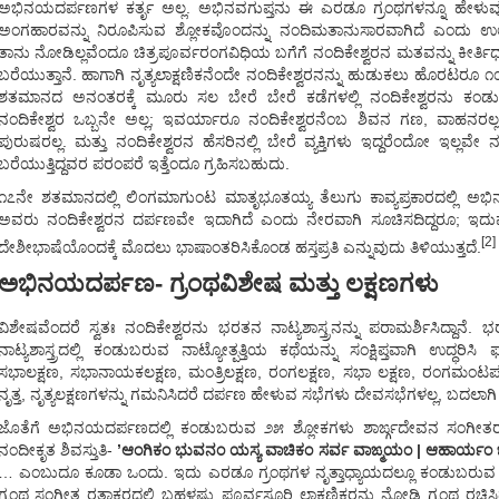
ಅಭಿನಯದರ್ಪಣಗಳ ಕರ್ತೃ ಅಲ್ಲ. ಅಭಿನವಗುಪ್ತನು ಈ ಎರಡೂ ಗ್ರಂಥಗಳನ್ನೂ ಹೇಳುವುದ
ಅಂಗಹಾರವನ್ನು ನಿರೂಪಿಸುವ ಶ್ಲೋಕವೊಂದನ್ನು ನಂದಿಮತಾನುಸಾರವಾಗಿದೆ ಎಂದು ಉಲ್ಲ
ತಾನು ನೋಡಿಲ್ಲವೆಂದೂ ಚಿತ್ರಪೂರ್ವರಂಗವಿಧಿಯ ಬಗೆಗೆ ನಂದಿಕೇಶ್ವರನ ಮತವನ್ನು ಕೀರ್ತ
ಬರೆಯುತ್ತಾನೆ. ಹಾಗಾಗಿ ನೃತ್ಯಲಾಕ್ಷಣಿಕನೆಂದೇ ನಂದಿಕೇಶ್ವರನನ್ನು ಹುಡುಕಲು ಹೊರಟರೂ
ಶತಮಾನದ ಅನಂತರಕ್ಕೆ ಮೂರು ಸಲ ಬೇರೆ ಬೇರೆ ಕಡೆಗಳಲ್ಲಿ ನಂದಿಕೇಶ್ವರನು ಕಂಡುಬ
ನಂದಿಕೇಶ್ವರ ಒಬ್ಬನೇ ಅಲ್ಲ; ಇವರ್ಯಾರೂ ನಂದಿಕೇಶ್ವರನೆಂಬ ಶಿವನ ಗಣ, ವಾಹನರಲ್ಲ.
ಪುರುಷರಲ್ಲ. ಮತ್ತು ನಂದಿಕೇಶ್ವರನ ಹೆಸರಿನಲ್ಲಿ ಬೇರೆ ವ್ಯಕ್ತಿಗಳು ಇದ್ದರೆಂದೋ ಇಲ್ಲವೇ ನ
ಬರೆಯುತ್ತಿದ್ದವರ ಪರಂಪರೆ ಇತ್ತೆಂದೂ ಗ್ರಹಿಸಬಹುದು.
೧೭ನೇ ಶತಮಾನದಲ್ಲಿ ಲಿಂಗಮಾಗುಂಟ ಮಾತೃಭೂತಯ್ಯ ತೆಲುಗು ಕಾವ್ಯಪ್ರಕಾರದಲ್ಲಿ ಅಭ
ಅವರು ನಂದಿಕೇಶ್ವರನ ದರ್ಪಣವೇ ಇದಾಗಿದೆ ಎಂದು ನೇರವಾಗಿ ಸೂಚಿಸದಿದ್ದರೂ; ಇದ
[2]
ದೇಶೀಭಾಷೆಯೊಂದಕ್ಕೆ ಮೊದಲು ಭಾಷಾಂತರಿಸಿಕೊಂಡ ಹಸ್ತಪ್ರತಿ ಎನ್ನುವುದು ತಿಳಿಯುತ್ತದೆ.
ಅಭಿನಯದರ್ಪಣ- ಗ್ರಂಥವಿಶೇಷ ಮತ್ತು ಲಕ್ಷಣಗಳು
ವಿಶೇಷವೆಂದರೆ ಸ್ವತಃ ನಂದಿಕೇಶ್ವರನು ಭರತನ ನಾಟ್ಯಶಾಸ್ತ್ರನನ್ನು ಪರಾಮರ್ಶಿಸಿದ್ದಾ
ನಾಟ್ಯಶಾಸ್ತ್ರದಲ್ಲಿ ಕಂಡುಬರುವ ನಾಟ್ಯೋತ್ಪತ್ತಿಯ ಕಥೆಯನ್ನು ಸಂಕ್ಷಿಪ್ತವಾಗಿ ಉದ್ಧರಿಸಿ
ಸಭಾಲಕ್ಷಣ, ಸಭಾನಾಯಕಲಕ್ಷಣ, ಮಂತ್ರಿಲಕ್ಷಣ, ರಂಗಲಕ್ಷಣ, ಸಭಾ ಲಕ್ಷಣ, ರಂಗಮಂಟಪ
ನೃತ್ತ, ನೃತ್ಯಲಕ್ಷಣಗಳನ್ನು ಗಮನಿಸಿದರೆ ದರ್ಪಣ ಹೇಳುವ ಸಭೆಗಳು ದೇವಸಭೆಗಳಲ್ಲ, ಬದಲಾಗ
ಜೊತೆಗೆ ಅಭಿನಯದರ್ಪಣದಲ್ಲಿ ಕಂಡುಬರುವ ೨೫ ಶ್ಲೋಕಗಳು ಶಾರ್ಙ್ಗದೇವನ ಸಂಗೀತರತ್
ನಂದೀಕೃತ ಶಿವಸ್ತುತಿ-
’ಆಂಗಿಕಂ ಭುವನಂ ಯಸ್ಯ ವಾಚಿಕಂ ಸರ್ವ ವಾಙ್ಮಯಂ | ಆಹಾರ್ಯಂ ಚಂದ
… ಎಂಬುದೂ ಕೂಡಾ ಒಂದು. ಇದು ಎರಡೂ ಗ್ರಂಥಗಳ ನೃತ್ತಾಧ್ಯಾಯದಲ್ಲೂ ಕಂಡುಬರುವ ನಾ
ಗ್ರಂಥ ಸಂಗೀತ ರತ್ನಾಕರದಲ್ಲಿ ಬಹಳಷ್ಟು ಪೂರ್ವಸೂರಿ ಲಾಕ್ಷಣಿಕರನ್ನು ನೋಡಿ ಗ್ರಂಥ ರಚಿ