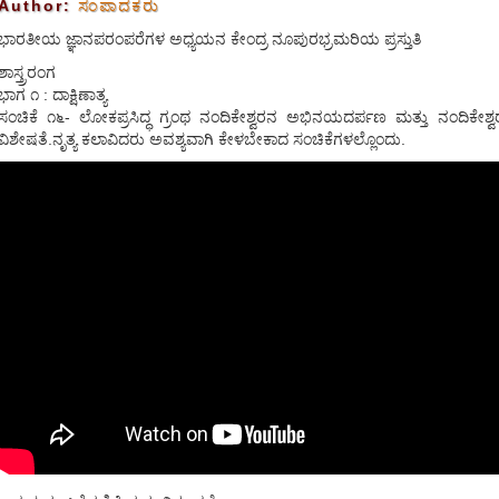
Author:
ಸಂಪಾದಕರು
ಭಾರತೀಯ ಜ್ಞಾನಪರಂಪರೆಗಳ ಅಧ್ಯಯನ ಕೇಂದ್ರ ನೂಪುರಭ್ರಮರಿಯ ಪ್ರಸ್ತುತಿ
ಶಾಸ್ತ್ರರಂಗ
ಭಾಗ ೧ : ದಾಕ್ಷಿಣಾತ್ಯ
ಸಂಚಿಕೆ ೧೬- ಲೋಕಪ್ರಸಿದ್ಧ ಗ್ರಂಥ ನಂದಿಕೇಶ್ವರನ ಅಭಿನಯದರ್ಪಣ ಮತ್ತು ನಂದಿಕೇಶ
ವಿಶೇಷತೆ.ನೃತ್ಯ ಕಲಾವಿದರು ಅವಶ್ಯವಾಗಿ ಕೇಳಬೇಕಾದ ಸಂಚಿಕೆಗಳಲ್ಲೊಂದು.