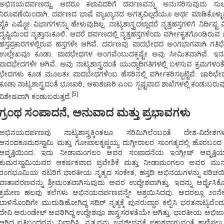
ಅಭಿನಯದರ್ಪಣದ್ದು. ಆದರೂ ಕಲಾವಿದರಿಗೆ ದರ್ಪಣವನ್ನು ಅನುಸರಿಸುವುದು
ನಿರೂಪಣೆಯಿಂದಾಗಿ. ದರ್ಪಣದ ಭಾಷೆ ವ್ಯಾಖ್ಯಾನದ ಅಗತ್ಯವಿಲ್ಲದೆಯೂ ಅರ್ಥ ಮಾಡಿಕೊಳ
ಪೈಕಿ ಎಷ್ಟೋ ವಿಭಾಗಗಳನ್ನು ಹೇಳುವುದಿಲ್ಲ. ನಾಟ್ಯಶಾಸ್ತ್ರದಲ್ಲಾದರೆ ನೃತ್ತಹಸ್ತಗಳಿಗೆ ನಿರ
ದೃಷ್ಟಿಯಿಂದ ನೃತ್ತಾನುಕೂಲಿ. ಆದರೆ ದರ್ಪಣದಲ್ಲಿ ನೃತ್ತಹಸ್ತಗಳೆಂದು ವರ್ಗೀಕೃತಗೊಂಡ
ಹಸ್ತಪ್ರಕಾರಗಳಲ್ಲಿರುವ ಹಸ್ತಗಳೇ ಆಗಿವೆ. ದರ್ಪಣವು ಪಾದಭೇದದ ಅಂಗಭಾಗವಾಗಿ ಗತಿಭ
ಉಲ್ಲೇಖವೂ ಕೂಡಾ. ಪಾದಭೇಧಗಳ ಅಂಗವೆಂಬುದಕ್ಕಷ್ಟೇ ಅವು ಸೀಮಿತವಾಗಿವೆ. ಇನ
ಪಾದಭೇದಗಳೇ ಆಗಿವೆ. ಅವು ನಾಟ್ಯಶಾಸ್ತ್ರದಂತೆ ಯುದ್ಧಾದಿಗತಿಗಳಲ್ಲಿ ಬಳಸುವ ಕ್ರಮಗಳಂತೆ
ಭೇದಗಳು ಕೂಡ ಮೂಲತಃ ಪಾದಬೇಧಗಳೆಂಬ ಹೆಸರಿನಲ್ಲಿ ವರ್ಗೀಕರಿಸಲ್ಪಟ್ಟಿವೆ. ಚಾರಿ
ಕೂಡಾ ನಾಟ್ಯಶಾಸ್ತ್ರದಂತೆ ಭೂಚಾರಿ, ಆಕಾಶಚಾರಿ ಎಂಬ ಸ್ಪಷ್ಟವಾದ ಶಾಖೆಗಳಲ್ಲಿ ಕಂಡುಬರುವ
[5]
ವಿಶೇಷವಾಗಿ ಕಂಡುಬರುತ್ತದೆ.
ಗ್ರಂಥ ಸಂಪಾದನೆ, ಅನುವಾದ ಮತ್ತು ಪ್ರಭಾವಗಳು
ಅಭಿನಯದರ್ಪಣವು ನಾಟ್ಯಶಾಸ್ತ್ರಕ್ಕಿಂತಲೂ ಸರಿಮಿಗಿಲೆಂಬಂತೆ ದೇಶ-ವಿದೇಶಗ
ಆನಂದಕೂಮರಸ್ವಾಮಿ ಮತ್ತು ಗೋಪಾಲಕೃಷ್ಣಯ್ಯ ದುಗ್ಗೀರಾಲರ ಸಾಂಗತ್ಯದಲ್ಲಿ ಹೊರಬಂದ 
ಆವೃತ್ತಿಯಿಂದ. ಇದು ನೀಡಾಮಂಗಲಂ ಅವರ ಸಂಪಾದನೆಯ ಇಂಗ್ಲೀಷ್ ಆವೃತ್ತಿಯಾಗಿದ್
ಕುಮರಸ್ವಾಮಿಯವರ ಆಕರ್ಷಕವಾದ ಪ್ರವೇಶಿಕೆ ಮತ್ತು ನೀಡಾಮಂಗಲಂ ಅವರ ಮುನ್ನುಡಿ
ರಂಗಭೂಮಿಯ ನಟರಿಗೆ ಭಾರತೀಯ ನೃತ್ಯದ ಸಂಕೇತ, ಹಸ್ತದಿ ಅಭಿನಯಗಳನ್ನು ಪರಿಚಯ
ವಾತಾವರಣವನ್ನು ಶ್ರೀಮಂತವಾಗಿಸುವುದು ಅವರ ಉದ್ದೇಶವಾಗಿತ್ತು. ಇದನ್ನು ಅರ್ಥೈ
ಕ್ರಮೇಣ ಹಲವು ಕಲೆಗಳು ಅಭಿನಯದರ್ಪಣವನ್ನೇ ಆಶ್ರಯಿಸಿದವು. ಅದರಲ್ಲೂ ೨೦ನ
ಬಾಳಿನೊಂದಿಗೇ ಮುದುಡಿಹೋಗಿದ್ದ ಸದಿರ್ ನೃತ್ಯಕ್ಕೆ ಪುನರುದ್ಧಾರ ಕಲ್ಪಿಸಿ ಭರತನಾಟ್ಯವ
ದೇವಿ ಅರುಂಡೇಲ್ ಅವರಿಗಿದ್ದ ಉದ್ದೇಶವೂ ಶಾಸ್ತ್ರಸರಳತೆಯೇ ಆಗಿತ್ತು. ಭಾರತೀಯ ಅಭಿಜಾತ ನ
ಆಗಿದ್ದ ಪ್ರತಿಬಂಧವನ್ನು ನಿವಾರಿಸಿ, ನೃತ್ಯವನ್ನು ಜನಜೀವನಕ್ಕೆ ಪ್ರಕಾಶವಾಗುವಂತೆ ಕಾಣಿ