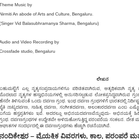
Theme Music by
Nirmiti An abode of Arts and Culture, Bengaluru.
(Singer Vid Balasubhramanya Sharma, Bengaluru)
Audio and Video Recording by
Crossfade studio, Bengaluru
ಲೇಖನ
ಬಹುಮಟ್ಟಿಗೆ ಎಲ್ಲ ನೃತ್ಯಸಂಪ್ರದಾಯಗಳಿಗೂ ಪರಿಚಿತವಾಗಿರುವ, ಅತ್ಯಧಿಕವಾಗಿ ನೃತ್ಯ
ಮೊದಲಾದ ನೃತ್ಯಗಳ ಹಸ್ತಾಭಿನಯಗಳಲ್ಲಿ ಅನುಸರಿಸಲ್ಪಡುವ ಲೋಕಪ್ರಸಿದ್ಧವಾಗಿರುವ ಗ
ಹೆಸರೇ ತಿಳಿಸುವಂತೆ ಒಂದು ದರ್ಪಣ ಗ್ರಂಥ. ಇಂಥ ದರ್ಪಣ ಗ್ರಂಥಗಳಿಗೆ ಭಾರತದಲ್ಲಿ ನಿರ್ದಿ
ಪೈಕಿ ನಾಟ್ಯದರ್ಪಣ, ಸಾಹಿತ್ಯ ದರ್ಪಣ, ಸಂಗೀತದರ್ಪಣ, ಅಲಂಕಾರದರ್ಪಣ ಎಂಬ ಎಷ್ಟ
ಬಗೆಯ ಹಸ್ತಪ್ರತಿಗಳೂ ಇವೆ. ಅದರಲ್ಲೂ ಅಭಿನಯದರ್ಪಣವೆನ್ನುವುದು- ಅಭಿನಯಕ್ಕೆ ಹಿ
ಗ್ರಂಥ. ದರ್ಪಣಗ್ರಂಥಗಳ ಉದ್ದೇಶವೇ ಅಳಿದುಹೋಗುತ್ತಿದ್ದ ಪರಂಪರೆಯ ಸಂಕಲನ. ದೇಶ ಮತ್ತು ಸ
ಆಘಾತಗಳ ಸಂದರ್ಭದಲ್ಲಿ ಈ ದರ್ಪಣಗ್ರಂಥಗಳು ಹೆಚ್ಚಾಗಿ ರಚನೆಯಾಗಿವೆ.
ನಂದಿಕೇಶ್ವರ – ವೈಯಕ್ತಿಕ ವಿವರಗಳು, ಕಾಲ, ಪರಂಪರೆ ಮತ್