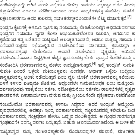
ನಂದಿಕೇಶ್ವರನದ್ದೇ ಆಗಿವೆ ಎಂದು ಎಲ್ಲಿಯೂ ಹೇಳಿಲ್ಲ. ಹಾಗೆಯೇ ವ್ಯಾಖ್ಯಾನ ಬರೆದ 
ಶ್ಲೋಕಗಳಿಂದ ಎರವಲು ಪಡೆದಿರಬಹುದಾದ ಯಾವ ಸಾಧ್ಯತೆಗಳನ್ನೂ ಸೂಚಿಸಿಲ್ಲ. ಜೊತ
[3]
ಲಕ್ಷಣವಿಚಾರಗಳು ಅದರ ಕಾಲವನ್ನು ಸಂಗೀತರತ್ನಾಕರದಿಂದಾಚೆಗೇ ಬೆಟ್ಟು ಮಾಡಿಸುತ್ತದೆ.
ಇಂದ್ರನು ಕೈಲಾಸಕ್ಕೆ ಆಗಮಿಸಿ ಸ್ತುತಿಸುತ್ತಾ ನಂದಿಯನ್ನು ಬೇಡಿಕೊಂಬಲ್ಲಿಗೆ ಅಭಿನಯದರ್ಪ
ಇಂದ್ರನಿಗೆ ನಂದಿಯು ಸ್ವಾಗತ ಕೋರಿ ಉಭಯಕುಶಲೋಪರಿ ವಿಚಾರಿಸಿ, ಆಗಮಿಸಿದ ಕ
ಕೃಪೆಯಿಂದ ತನ್ನ ಒಡೆತನದ ನಾಟ್ಯಶಾಲೆ ಅಲಂಕೃತಗೊಂಡಿದೆ; ಆದರೂ ಮತ್ತಷ್ಟು ಸಹಾಯ ಬೇಕೆ
ಏನೆಂದರೆ-ರಾಕ್ಷಸರ ಸಭೆಯಲ್ಲಿರುವ ನಟಶೇಖರನೆಂಬ ನರ್ತಕನನ್ನು ಕ್ರಮವತ್ತಾಗ
ಭರತಾರ್ಣವಗ್ರಂಥ ಬೇಕೆಂಬುದು. ಅಂದರೆ ನಟಶೇಖರನ ನೃತ್ಯವನ್ನು ಜಯಿಸಬೇಕೆಂ
ನಟಶೇಖರನೆಂಬಾತನ ವಿದ್ವತ್ತಿಗಿಂತ ಹೆಚ್ಚಿನ ಜ್ಞಾನಸಂಪತ್ತು ಬೇಕು. ಇಂದ್ರನ ಕೋರಿಕೆಯನ್ನ
[4]
ಸಂಬೋಧಿಸಿ ಭರತಾರ್ಣವವನ್ನು ಹೇಳಲು ಉದ್ಯುಕ್ತನಾಗುತ್ತಾನೆ.
ಇಲ್ಲಿ ಇಂದ್ರನಿಗೆ ಸು
ಸುಮತಿ ಎಂದರೆ ಒಳ್ಳೆಯ ಮತಿಯುಳ್ಳವನು ಎಂದರ್ಥ. ಅರ್ಥಾತ್ ಒಳ್ಳೆಯ ಬುದ್ಧಿಯುಳ್ಳವ
ಶಾಸ್ತ್ರಕ್ರಮವನ್ನು ಅರಿತು ನಡೆಯುತ್ತಾನೆ ಎಂಬ ಧ್ವನಿ. ಜೊತೆಗೆ ಭರತಾರ್ಣವವನ್ನು ಕಲ
ಬಳಿಗೆ ಕಳಿಸಿದ ಐತಿಹ್ಯವೂ ಜೊತೆಗಿದೆ. ಆದ್ದರಿಂದಲೇ ಸುಮತಿಬೋಧಕ ಎಂಬ ಮತ್ತೊಂದು ಗ್ರ
ದರ್ಪಣಗ್ರಂಥವು ‘ಪಾತ್ರ’ವೆಂಬ ನರ್ತಕಿ, ನಟೋತ್ತಮನೆಂಬ ನರ್ತಕರು ರಾಜಸಭೆಗಳಲ್ಲಿ ನೃತ್ಯವಾಡು
ತಾಂಡವಗಳು ಏಕಾಹಾರ್ಯವಾಗಿ ಪುರುಷ ಮತ್ತು ಸ್ತ್ರೀಯರಿಗೆಂದೇ ಪ್ರತ್ಯೇಕವಾಗಿ ರಚನೆಗೊಂಡ 
ನಂದಿಯೇನೋ ಭರತಾರ್ಣವವನ್ನು ತಿಳಿಸಲು ಸಿದ್ಧನಾದ. ಆದರೆ ಇಂದ್ರನಿಗೆ ಅಷ್ಟೊಂದ
ವ್ಯವಧಾನವಿರಲಿಲ್ಲ. ಅದಕ್ಕಾಗಿ ಇಂದ್ರ ಭರತಾರ್ಣವವನ್ನು ಸ್ಥೂಲರೂಪದಲ್ಲಿ ಕಲಿಯಲು ಬಯಸ
ಭರತಾರ್ಣವವನ್ನು ಸಂಕ್ಷಿಪ್ತವಾಗಿ ಹೇಳಲು ಒಪ್ಪುವ ನಂದಿಕೇಶ್ವರನು ಆ ಗ್ರಂಥದ ಸಾರಸಂಗ್ರಹಕ್ಕ
ಗ್ರಂಥಕಾರನೇ ಇದನ್ನು ದರ್ಪಣ ಎನ್ನುತ್ತಾನೆ. ಬಹುಶಃ ಅಭಿನಯದರ್ಪಣವೆಂದು ಆ ಬಳಿಕ ಹೆ
ನಾಟ್ಯಶಾಸ್ತ್ರದ ಮತ್ತು ಸಂಗೀತರತ್ನಾಕರವೇ ಮೊದಲಾದವುಗಳ ಪರಿಭಾಷೆ, ವರ್ಗೀಕರ