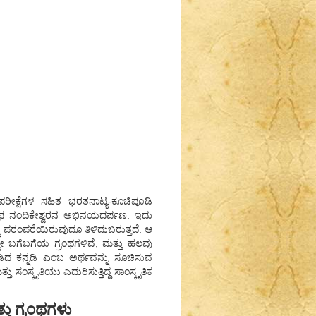
 ಪರೀಕ್ಷೆಗಳ ಸಹಿತ ಭರತನಾಟ್ಯ-ಕೂಚಿಪೂಡಿ
್ರಂಥ ನಂದಿಕೇಶ್ವರನ ಅಭಿನಯದರ್ಪಣ. ಇದು
ಷ್ಟ ಪರಂಪರೆಯಿರುವುದೂ ತಿಳಿದುಬರುತ್ತದೆ. ಆ
ೋ ಬಗೆಬಗೆಯ ಗ್ರಂಥಗಳಿವೆ, ಮತ್ತು ಹಲವು
ಡಿದ ಕನ್ನಡಿ ಎಂಬ ಅರ್ಥವನ್ನು ಸೂಚಿಸುವ
ಂಸ್ಕೃತಿಯು ಎದುರಿಸುತ್ತಿದ್ದ ಸಾಂಸ್ಕೃತಿಕ
ತು ಗ್ರಂಥಗಳು