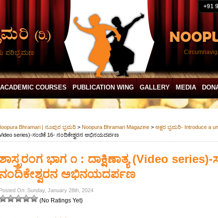
+91 
ದು ಪರಿಭ್ರಮಣ
Circumnaviga
ACADEMIC COURSES
PUBLICATION WING
GALLERY
MEDIA
DON
oopura Bhramari | ನೂಪುರ ಭ್ರಮರಿ
>
Noopura Bhramari Magazine
>
ಅಕ್ಷರ ಭ್ರಮರಿ- Introduce a u
Video series)-ಸಂಚಿಕೆ 16- ನಂದಿಕೇಶ್ವರನ ಅಭಿನಯದರ್ಪಣ
ಶಾಸ್ತ್ರರಂಗ ಭಾಗ ೧ : ದಾಕ್ಷಿಣಾತ್ಯ (Video series)-
ನಂದಿಕೇಶ್ವರನ ಅಭಿನಯದರ್ಪಣ
Posted On: Sunday, January 28th, 2024
(No Ratings Yet)