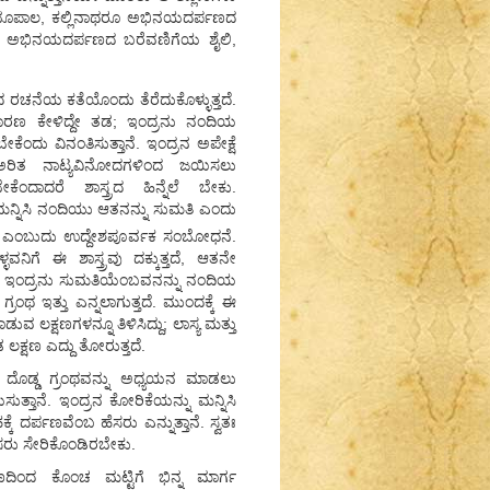
ಸಿಂಹಭೂಪಾಲ, ಕಲ್ಲಿನಾಥರೂ ಅಭಿನಯದರ್ಪಣದ
ೆಗೆ ಅಭಿನಯದರ್ಪಣದ ಬರೆವಣಿಗೆಯ ಶೈಲಿ,
ಣದ ರಚನೆಯ ಕತೆಯೊಂದು ತೆರೆದುಕೊಳ್ಳುತ್ತದೆ.
ಾರಣ ಕೇಳಿದ್ದೇ ತಡ; ಇಂದ್ರನು ನಂದಿಯ
ಂದು ವಿನಂತಿಸುತ್ತಾನೆ. ಇಂದ್ರನ ಅಪೇಕ್ಷೆ
ಿ ಅರಿತ ನಾಟ್ಯವಿನೋದಗಳಿಂದ ಜಯಿಸಲು
ದಾದರೆ ಶಾಸ್ತ್ರದ ಹಿನ್ನೆಲೆ ಬೇಕು.
ು ಮನ್ನಿಸಿ ನಂದಿಯು ಆತನನ್ನು ಸುಮತಿ ಎಂದು
ಮತಿ ಎಂಬುದು ಉದ್ದೇಶಪೂರ್ವಕ ಸಂಬೋಧನೆ.
ನಿಗೆ ಈ ಶಾಸ್ತ್ರವು ದಕ್ಕುತ್ತದೆ, ಆತನೇ
ಿಯಲು ಇಂದ್ರನು ಸುಮತಿಯೆಂಬವನನ್ನು ನಂದಿಯ
ಂಥ ಇತ್ತು ಎನ್ನಲಾಗುತ್ತದೆ. ಮುಂದಕ್ಕೆ ಈ
ವ ಲಕ್ಷಣಗಳನ್ನೂ ತಿಳಿಸಿದ್ದು; ಲಾಸ್ಯ ಮತ್ತು
ಲಕ್ಷಣ ಎದ್ದು ತೋರುತ್ತದೆ.
ು ದೊಡ್ಡ ಗ್ರಂಥವನ್ನು ಅಧ್ಯಯನ ಮಾಡಲು
ುತ್ತಾನೆ. ಇಂದ್ರನ ಕೋರಿಕೆಯನ್ನು ಮನ್ನಿಸಿ
ೆ ದರ್ಪಣವೆಂಬ ಹೆಸರು ಎನ್ನುತ್ತಾನೆ. ಸ್ವತಃ
ಸರು ಸೇರಿಕೊಂಡಿರಬೇಕು.
ಣದಿಂದ ಕೊಂಚ ಮಟ್ಟಿಗೆ ಭಿನ್ನ ಮಾರ್ಗ