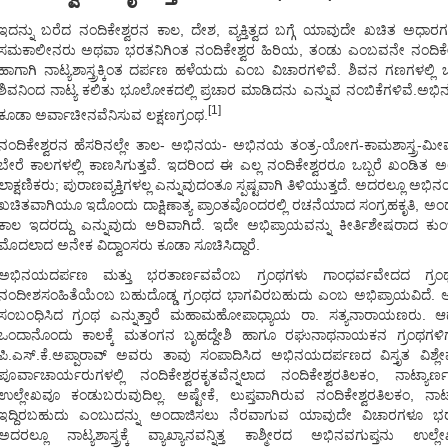
ಇದನ್ನು ಬರೆದ ನಂದಿಕೇಶ್ವರನ ಕಾಲ, ದೇಶ, ವ್ಯಕ್ತಿತ್ವದ ಬಗ್ಗೆ ಯಾವುದೇ ಖಚಿತ ಅಧಾರಗ
ಸಮಕಾಲೀನರು ಅಥವಾ ಭರತನಿಗಿಂತ ನಂದಿಕೇಶ್ವರ ಹಿರಿಯ, ತಂಡು ಎಂಬವನೇ ನಂದಿಕೇ
ಹಾಗಾಗಿ ನಾಟ್ಯಶಾಸ್ತ್ರಕ್ಕಿಂತ ದರ್ಪಣ ಹಳೆಯದು ಎಂಬ ವಿಚಾರಗಳಿವೆ. ಶಿವನ ಗಣಗಳಲ್ಲ
ಶಿವನಿಂದ ನಾಟ್ಯ ಕಲಿತು ಭೂಲೋಕದಲ್ಲಿ ಪ್ರಚಾರ ಮಾಡಿದನು ಎನ್ನುವ ನಂಬಿಕೆಗಳಿವೆ.
[1]
ಕೂಡಾ ಅರ್ವಾಚೀನವೆನಿಸುವ ಲಕ್ಷಣಗ್ರಂಥ.
ನಂದಿಕೇಶ್ವರನ ಹೆಸರಿನಲ್ಲೇ ತಾಲ- ಅಭಿನಯ- ಅಭಿನಯ ತಂತ್ರ-ಯೋಗ-ಕಾಮಶಾಸ್ತ್ರ-ಮೀಮ
ಬೇರೆ ಕಾಲಗಳಲ್ಲಿ ಕಾಣಸಿಗುತ್ತವೆ. ಇದರಿಂದ ಈ ಎಲ್ಲ ನಂದಿಕೇಶ್ವರರೂ ಒಬ್ಬರೆ ಖಂಡಿತ ಅಲ್ಲ. 
ಲಾಕ್ಷಣಿಕರು; ಪುರಾಣವ್ಯಕ್ತಿಗಳಲ್ಲ ಎನ್ನುವುದಂತೂ ಸ್ಪಷ್ಟವಾಗಿ ತಿಳಿಯುತ್ತದೆ. ಅದರಲ್ಲೂ 
ಖಚಿತವಾಗಿಯೂ ಇದೊಂದು ದಾಕ್ಷಿಣಾತ್ಯ ಪ್ರಾಂತವೊಂದರಲ್ಲಿ ರಚನೆಯಾದ ಸಂಗ್ರಹಕೃತಿ,
ಕಾಲ ಇದರದ್ದು ಎನ್ನುವುದು ಅರಿವಾಗಿದೆ. ಇದೇ ಅಭಿಪ್ರಾಯವನ್ನು ಕೀರ್ತಿಶೇಷರಾದ ಕು
ಮೊದಲಾದ ಅನೇಕ ವಿದ್ವಾಂಸರು ಕೂಡಾ ಸೂಚಿಸಿದ್ದಾರೆ.
ಅಭಿನಯದರ್ಪಣ ಮತ್ತು ಭರತಾರ್ಣವವೆಂಬ ಗ್ರಂಥಗಳು ಗಾಂಧರ್ವವೇದದ ಗ್ರಂಥವೆ
ನಂದೀಶಸಂಹಿತೆಯೆಂಬ ಬಹುದೊಡ್ಡ ಗ್ರಂಥದ ಭಾಗವಿರಬಹುದು ಎಂಬ ಅಭಿಪ್ರಾಯವಿದೆ. ಆದರೆ ನ
ಸಂಬಂಧಿಸಿದ ಗ್ರಂಥ ಎನ್ನುತ್ತಾರೆ ಮಹಾಮಹೋಪಾಧ್ಯಾಯ ರಾ. ಸತ್ಯನಾರಾಯಣರು. ಆ
ಒಂದಾನೊಂದು ಕಾಲಕ್ಕೆ ಮತಂಗನ ಬೃಹದ್ದೇಶಿ ಹಾಗೂ ರಘುನಾಥನಾಯಕನ ಗ್ರಂಥಗಳಿಗೆ 
ಪಿ.ಎಸ್.ಕೆ.ಅಪ್ಪಾರಾವ್ ಅವರು ತಾವು ಸಂಪಾದಿಸಿದ ಅಭಿನಯದರ್ಪಣದ ವಿಸ್ತೃತ ವಿಶ್ಲೇಷಣ
ಪೂರ್ವಾಚಾರ್ಯರುಗಳಲ್ಲಿ ನಂದಿಕೇಶ್ವರಕೃತವೆನ್ನಲಾದ ನಂದಿಕೇಶ್ವರತಿಲಕಂ, ನಾಟ
ಉಲ್ಲೇಖವೂ ಕಂಡುಬರುವುದಿಲ್ಲ. ಅಷ್ಟೇಕೆ, ಲುಪ್ತವಾಗಿರುವ ನಂದಿಕೇಶ್ವರತಿಲಕಂ, ನ
ಇದ್ದಿರಬಹುದು ಎಂಬುದನ್ನು ಅಂದಾಜಿಸಲು ನೆರವಾಗುವ ಯಾವುದೇ ವಿಚಾರಗಳೂ ಭರ
ಅದರಲ್ಲೂ ನಾಟ್ಯಶಾಸ್ತ್ರಕ್ಕೆ ವ್ಯಾಖ್ಯಾನವನ್ನಿತ್ತ ಕಾಶ್ಮೀರದ ಅಭಿನವಗುಪ್ತನು ಉ