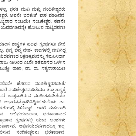
ಳಿಲ್ಲ. ಭರತ ಮುನಿ ಮತ್ತು ನಂದಿಕೇಶ್ವರರು
ಶ್ವರ, ಅವನೇ ಭರತನಿಗೆ ಪಾಠ ಮಾಡಿದವ,
ಿ ಒಬ್ಬನಾದ ನಂದಿಯೇ ನಂದಿಕೇಶ್ವರ; ಈತನೇ
ಅಭಿನಯದರ್ಪಣವನ್ನೇ ಹೋಲುವ ನಾಟ್ಯದರ್ಪಣ
ಾಂಸ ಶಾಸ್ತ್ರಗಳ ಹಲವು ಗ್ರಂಥಗಳೂ ಬೇರೆ
ಭಿನ್ನ ಭಿನ್ನ ದೇಶ- ಕಾಲಗಳಲ್ಲಿ ಜೀವಿಸಿದ್ದ
ಅಭಿನಯದರ್ಪಣದ ಲಕ್ಷಣಕ್ರಮವನ್ನು ಗಮನಿಸಿದಾಗ
 ಅಂದಾಜು ೧೩ರಿಂದ ೧೭ನೇ ಶತಮಾನದ ಒಳಗಿನ
ಂಜುಣ್ಣೀ ರಾಜಾ, ಡಾ. ರಾ. ಸತ್ಯನಾರಾಯಣ
ಂದೇ ಹೆಸರಾದ ನಂದಿಕೇಶ್ವರಸಂಹಿತೆ/
ಂದಿಕೇಶ್ವರಸಂಹಿತೆಯು ತಂತ್ರಶಾಸ್ತ್ರಕ್ಕೆ
ದರೆ ಲುಪ್ತವಾಗಿರುವ ನಂದೀಶಸಂಹಿತೆಯೇ
ಆಧಾರವನ್ನೊದಗಿಸಿದ್ದಿರಬಹುದೆಂದು ಡಾ.
ೆಯಲ್ಲಿ ತಿಳಿಸಿದ್ದಾರೆ. ಆದರೆ ಮತಂಗಾದಿ
್ಯಾರ್ಣವ, ಅಭಿನಯದರ್ಪಣ, ಭರತಾರ್ಣವದ
ಾಟ್ಯಾರ್ಣವ ಗ್ರಂಥಗಳಲ್ಲಿ ಯಾವ ಅಂಶಗಳು
ತಾರ್ಣವ, ಅಭಿನಯದರ್ಪಣದಲ್ಲೂ ಇಲ್ಲ.
ಲ್ಲೇಖಿಸುವ ನಂದಿಕೇಶ್ವರನು ಭರತಾರ್ಣವ,