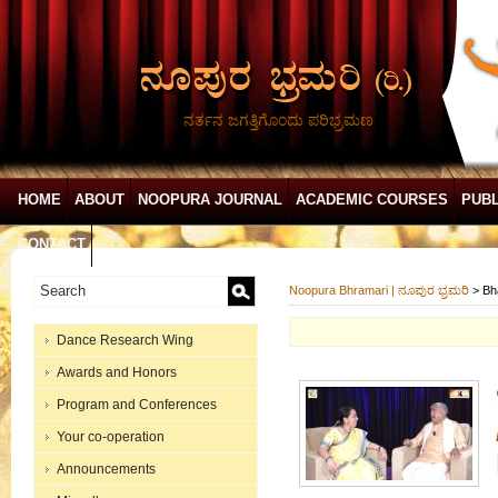
ನರ್ತನ ಜಗತ್ತಿಗೊಂದು ಪರಿಭ್ರಮಣ
HOME
ABOUT
NOOPURA JOURNAL
ACADEMIC COURSES
PUBL
CONTACT
Noopura Bhramari | ನೂಪುರ ಭ್ರಮರಿ
>
Bh
Dance Research Wing
Awards and Honors
Program and Conferences
Your co-operation
Announcements