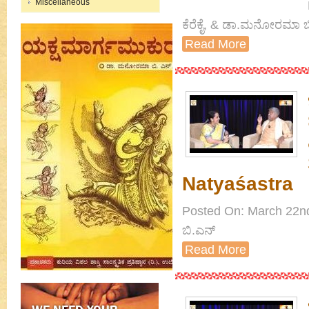
Miscellaneous
ಕೆರೆಕೈ, & ಡಾ.ಮನೋರಮಾ ಬ
Read More
Natyaśastra
Posted On: March 22nd
ಬಿ.ಎನ್
Read More