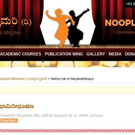
+91 
ದು ಪರಿಭ್ರಮಣ
Circumnaviga
ACADEMIC COURSES
PUBLICATION WING
GALLERY
MEDIA
DON
oopura Bhramari | ನೂಪುರ ಭ್ರಮರಿ
>
Sakha role in Nayakabhinaya
ಭಾಮಿನೀಭೂಷಣ
Posted On: December 15th, 2020 by ಶತಾವಧಾನಿ ಡಾ. ರಾ. ಗಣೇಶ್, ಬೆಂಗಳೂರು
Read More