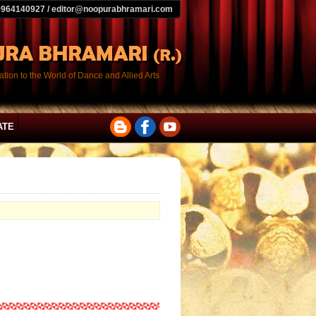
9964140927 / editor@noopurabhramari.com
tion to the World of Dance and Allied Arts
ATE