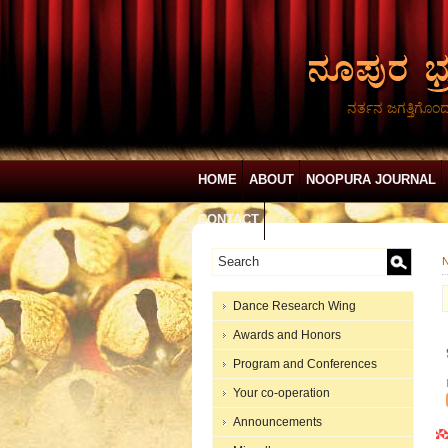
ನರ್ತನ ಜಗತ್ತಿಗೊಂ
HOME
ABOUT
NOOPURA JOURNAL
CONTACT
N
Dance Research Wing
Awards and Honors
Program and Conferences
Your co-operation
Announcements