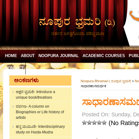
ನರ್ತನ ಜಗತ್ತಿಗೊಂದು ಪರಿಭ್ರಮಣ
HOME
ABOUT
NOOPURA JOURNAL
ACADEMIC COURSES
PUBL
CONTACT
ಅಂಕಣಗಳು
Noopura Bhramari | ನೂಪುರ ಭ್ರಮರಿ
>
No
ಸಾಧಾರಣಾಸಮರ್ಥಕ
ಅಕ್ಷರ ಭ್ರಮರಿ- Introduce a
unique book/treatises
ಸಾಧಾರಣಾಸಮರ
ದರ್ಪಣ- A column on
Biographies or Life history of
Posted On: Sunday, D
artists
(No Rating
ಹಸ್ತ ಮಯೂರಿ- Interdisciplinary
study on Hasta-Mudra