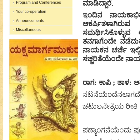
ಮಾಡಿದ್ದಾರೆ.
Program and Conferences
Your co-operation
ಇಂದಿನ ನಾಯಕಾಭಿವ್ಯಕ
Announcements
ಆಕರ್ಷಿತಳಾಗಿರು
Miscellaneous
ಸಮರ್ಥಿಸಿಕೊಳ್ಳು
ತನಗಾಗೆಂದೇ ನಡೆದುಕ
ನಾಯಕನ ಚರ್ಚೆ ಇಲ್
ಸಚ್ಚರಿತೆಯೆಂದೇ ನಾ
ರಾಗ: ಕಾಪಿ ; ತಾಳ: ಆದಿ/
ನಟನೆಯೆಂದೆನಲಾಗ
ಚಟುಲನೇತ್ರೆಯ ರೀತಿ |
ಪಣ್ಯಾಂಗನೆಯೆಂದು ಪೂರ