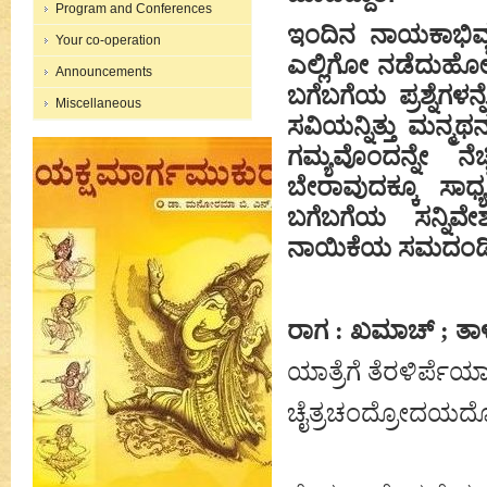
Program and Conferences
ಇಂದಿನ ನಾಯಕಾಭಿವ್ಯ
Your co-operation
ಎಲ್ಲಿಗೋ ನಡೆದುಹೋಗ
Announcements
ಬಗೆಬಗೆಯ ಪ್ರಶ್ನೆಗಳ
Miscellaneous
ಸವಿಯನ್ನಿತ್ತು ಮನ್ಮಥನನ
ಗಮ್ಯವೊಂದನ್ನೇ ನೆ
ಬೇರಾವುದಕ್ಕೂ ಸಾಧ್
ಬಗೆಬಗೆಯ ಸನ್ನಿವ
ನಾಯಿಕೆಯ ಸಮದಂಡ
ರಾಗ : ಖಮಾಚ್ ; ತಾ
ಯಾತ್ರೆಗೆ ತೆರಳಿರ್ಪೆಯಾ-ಸ್
ಚೈತ್ರಚಂದ್ರೋದಯದೊಳ