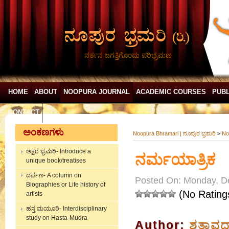
ನರ್ತನ ಜಗತ್ತಿಗೊಂದು ಪರಿಭ್ರಮಣ
HOME
ABOUT
NOOPURA JOURNAL
ACADEMIC COURSES
PUBL
CONTACT
ಅಂಕಣಗಳು
Noopura Bhramari | ನೂಪುರ ಭ್ರಮರಿ
>
No
ಅಕ್ಷರ ಭ್ರಮರಿ- Introduce a
ನರ್ಮಯಾತ್ರಿಕ
unique book/treatises
ದರ್ಪಣ- A column on
Posted On: Monday, D
Biographies or Life history of
(No Rating
artists
ಹಸ್ತ ಮಯೂರಿ- Interdisciplinary
study on Hasta-Mudra
Author:
ಶತಾವಧಾ