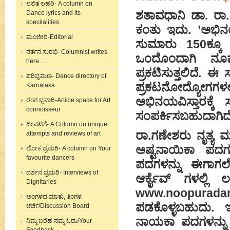
ಲಲಿತ ಲಹರಿ- A column on
ಶತಾವಧಾನಿ ಡಾ. ರಾ
Dance lyrics and its
specilalities
ಕಂತು ಇದು. ’ಅಭಿನ
ಮಂಜೀರ-Editorial
ಸುಮಾರು 150ಕ್ಕೂ 
ನರ್ತನ ಸುರಭಿ- Columnist writes
ಒಂದೊಂದಾಗಿ ನೂಪ
here…
ಪ್ರಕಟಿಸುತ್ತಲಿದೆ.
ಪರಿಭ್ರಮಣ- Dance directory of
ಪ್ರಕಟನೋದ್ಯೋಗಗ
Karnataka
ಅಭಿನಯವಿಸ್ತಾರಕ್ಕೆ 
ರಂಗ ಭ್ರಮರಿ-Article space for Art
connoisseur
ಸಂಪರ್ಕಿಸಬಹುದಾಗಿದ
ದೀವಟಿಗೆ- A Column on unique
ರಾ.ಗಣೇಶರು ನೃತ್ಯ ಮ
attempts and reviews of art
ಅಷ್ಟನಾಯಿಕಾ ಪದಗ
ಲೋಕ ಭ್ರಮರಿ- A column on Your
favourite dancers
ಪದಗಳನ್ನು ಈಗಾಗಲೇ 
ದರ್ಶನ ಭ್ರಮರಿ- Interviews of
ಆರ್ಕೈವ್ ಗಳಲ್ಲಿ
Dignitaries
www.noopurad
ಅಂಗಳದ ಮಾತು, ತಿಂಗಳ
ಪಡಕೊಳ್ಳಬಹುದು. ಇ
ಚರ್ಚೆ/Discussion Board
ನಾಯಕಾ ಪದಗಳನ್ನು ’
ನಿಮ್ಮ ಬರೆಹ ನಮ್ಮ ಓದು/Your