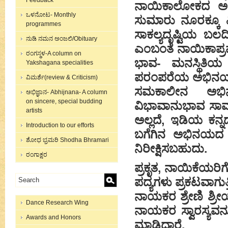
Feedback
ನಾಯಿಕಾಲೋಕದ ಅಸಾಧ
ಒಳನೋಟ- Monthly
ಸುಮಾರು ನೂರಕ್ಕೂ 
programmes
ಸಾಕಲ್ಯದೃಷ್ಟಿಯ 
ನುಡಿ ನಮನ ಅಂಜಲಿ/Obituary
ಎಂಬಂತೆ ನಾಯಿಕಾಪ್ರ
ರಂಗಸ್ಥಳ-A column on
ಭಾವ- ಮನಸ್ಥಿತಿಯ 
Yakshagana specialities
ಪರಂಪರೆಯ ಅಭಿನಯಚೋ
ವಿಮರ್ಶೆ(review & Criticism)
ಸಮಕಾಲೀನ ಅಭಿನಯಾ
ಅಭಿಜ್ಞಾನ- Abhijnana- A column
on sincere, special budding
ವಿಭಾವಾನುಭಾವ ಸಾಮಗ್
artists
ಅಲ್ಲದೆ, ಇಡಿಯ ಕನ್ನ
Introduction to our efforts
ಬಗೆಗಿನ ಅಭಿನಯದ ವ
ಶೋಧ ಭ್ರಮರಿ Shodha Bhramari
ನಿರೀಕ್ಷಿಸಬಹುದು.
ರಂಗಾಕ್ಷರ
ಪ್ರಕೃತ, ನಾಯಿಕೆಯ
ಪದ್ಯಗಳು ಪ್ರಕಟವಾಗುತ್
ನಾಯಕರ ಶ್ರೇಣಿ ಶ್ರ
Dance Research Wing
ನಾಯಕರ ಸ್ವಾರಸ್ಯವನ್
Awards and Honors
ಮಾಡಿದ್ದಾರೆ.