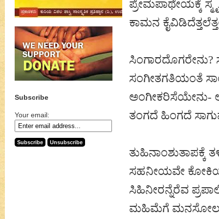
ಪ್ರೇಮಪಾಥೇಯಕ್ಕೆ ಸ್ಮೃ
ಕಾಮನ ಕೈವಿಡಿದೆತ್ತಲೆತ್
ಸಿಂಗಾರದೊಗರೇನು? 
ಸಂಗೀತಗತಿಯಂತೆ ಸಾಂ
ಅಂಗೀಕರಿಸೆಯೇನು-
Subscribe
ತಂಗದೆ ಹಿಂಗದೆ ಸಾಗುವ
Your email:
ತುಹಿನಾಂಶುತಾಪಕ್ಕೆ 
ಸಹನೀಯವೇ ಕೋಕಿಯ
ಸಿಹಿನೀರನ್ನೆರೆವ ಪ್ರ
ಮಹಿಮೆಗೆ ಮನಸೋಲದಂ