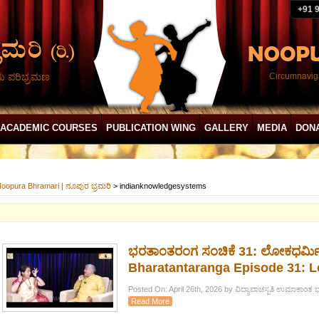
+91 
ದು ಪರಿಭ್ರಮಣ
Circumnaviga
ACADEMIC COURSES
PUBLICATION WING
GALLERY
MEDIA
DON
oopura Bhramari | ನೂಪುರ ಭ್ರಮರಿ
>
indianknowledgesystems
ಭರತಾಂತರಂಗ ಸಂಚಿಕೆ 31: ಲೋಕಧರ್ಮಿ-ನ
Bharatantaranga Episode 31: 
Posted On: April 26th, 2026 by ವಿದ್ಯಾವಾಚಸ್ಪತಿ ಉಮಾಕಾಂತ 
Read More