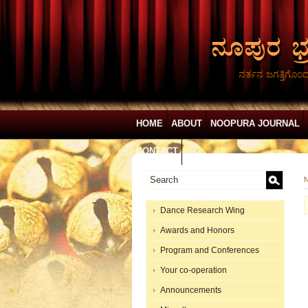
ನರ್ತನ ಜಗತ್ತಿಗೊಂ
HOME
ABOUT
NOOPURA JOURNAL
CONTACT
N
Dance Research Wing
Awards and Honors
Program and Conferences
Your co-operation
Announcements