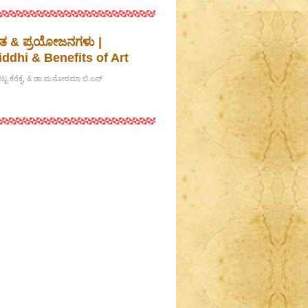
ಘಾತ & ಪ್ರಯೋಜನಗಳು |
ddhi & Benefits of Art
ಭಟ್ಟ ಕೆರೆಕೈ, & ಡಾ.ಮನೋರಮಾ ಬಿ.ಎನ್