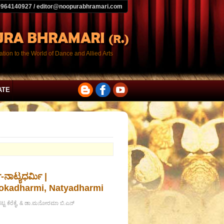
9964140927 / editor@noopurabhramari.com
tion to the World of Dance and Allied Arts
ATE
ಾಟ್ಯಧರ್ಮಿ |
Lokadharmi, Natyadharmi
ಭಟ್ಟ ಕೆರೆಕೈ, & ಡಾ.ಮನೋರಮಾ ಬಿ.ಎನ್