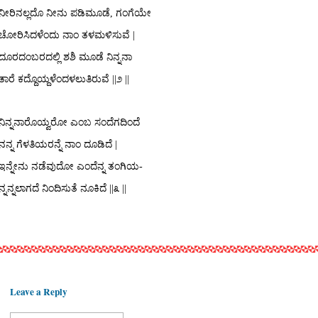
ನೀರಿನಲ್ಲದೊ ನೀನು ಪಡಿಮೂಡೆ, ಗಂಗೆಯೇ
ಚೋರಿಸಿದಳೆಂದು ನಾಂ ತಳಮಳಿಸುವೆ |
ದೂರದಂಬರದಲ್ಲಿ ಶಶಿ ಮೂಡೆ ನಿನ್ನನಾ
ತಾರೆ ಕದ್ದೊಯ್ದಳೆಂದಳಲುತಿರುವೆ
||೨
||
ನಿನ್ನನಾರೊಯ್ವರೋ ಎಂಬ ಸಂದೆಗದಿಂದೆ
ನನ್ನ ಗೆಳತಿಯರನ್ನೆ ನಾಂ ದೂಡಿದೆ |
ಇನ್ನೇನು ನಡೆವುದೋ ಎಂದೆನ್ನ ತಂಗಿಯ-
ನ್ನನ್ನಲಾಗದೆ ನಿಂದಿಸುತೆ ನೂಕಿದೆ
||೩
||
Leave a Reply