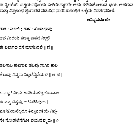
ಈ ಸ್ವೀಯೆಗೆ. ಐಶ್ವರ್ಯವೊಂದು ಬಳಿಯಿದ್ದಾಗಲೇ ಅದು ಕಳೆದುಹೋಗುವ ಭಯ ಅಡರುವಂತ
ಮತ್ತು ವಿಪ್ರಲಂಭ ಶೃಂಗಾರದ ನಡುವಿನ ನಾಯಿಕಾಸಂಧಿಗೆ ಒಳ್ಳೆಯ ನಿದರ್ಶನವೀಕೆ.
ಅನಿಷ್ಟಮರ್ಷಿಣೀ
ರಾಗ : ವಲಚಿ ; ತಾಳ : ಖಂಡಛಾಪು
ಆವ ನೀರೆಯ ಕಣ್ಣೂ ತಾಕದೆ ನಿಲ್ಲಲಿ |
ಈ ವಿಲಾಸದ ರಸ ಮಾಸದಿರಲಿ
||
ಪ
||
ಹಲಗಾಲ ಹಲಗಾಲ ಹಲವು ಸಾಸಿರ ಕಾಲ
ಚೆಲುವು ನಿನ್ನದು ನಿಲ್ಲಲೆನ್ನೆದೆಯಲಿ
||
ಅ.ಪ
||
ಓ ನಲ್ಲ ! ನೀನು ಹಾದಿಯೊಳಿತ್ತ ಬರುವಾಗ
ಈ ನನ್ನ ಚಿತ್ತವು, ಚಟಪಟಿಪುದು
|
ಮಾನಿನಿಯರೆಲ್ಲರೂ ತಿನ್ನುವಂತೆಯೆ ನಿನ್ನ-
೧
ನೇ ನೋಡಲೆನಗೋ ಭಯವಪ್ಪುದು ||
||