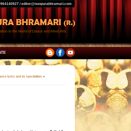
9964140927 / editor@noopurabhramari.com
tion to the World of Dance and Allied Arts
ATE
ce lyrics and its specilalities
>