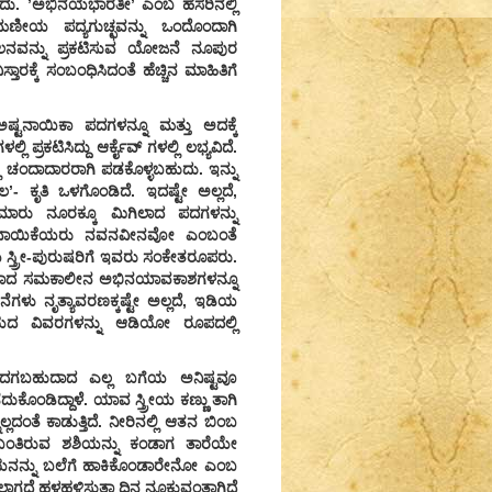
ದು. ’ಅಭಿನಯಭಾರತೀ’ ಎಂಬ ಹೆಸರಿನಲ್ಲಿ
ಣೀಯ ಪದ್ಯಗುಚ್ಛವನ್ನು ಒಂದೊಂದಾಗಿ
ಕಲನವನ್ನು ಪ್ರಕಟಿಸುವ ಯೋಜನೆ ನೂಪುರ
ರಕ್ಕೆ ಸಂಬಂಧಿಸಿದಂತೆ ಹೆಚ್ಚಿನ ಮಾಹಿತಿಗೆ
ಅಷ್ಟನಾಯಿಕಾ ಪದಗಳನ್ನೂ ಮತ್ತು ಅದಕ್ಕೆ
ಕಟಿಸಿದ್ದು ಆರ್ಕೈವ್ ಗಳಲ್ಲಿ ಲಭ್ಯವಿದೆ.
ಚಂದಾದಾರರಾಗಿ ಪಡಕೊಳ್ಳಬಹುದು. ಇನ್ನು
- ಕೃತಿ ಒಳಗೊಂಡಿದೆ. ಇದಷ್ಟೇ ಅಲ್ಲದೆ,
ಮಾರು ನೂರಕ್ಕೂ ಮಿಗಿಲಾದ ಪದಗಳನ್ನು
ಳ ನಾಯಿಕೆಯರು ನವನವೀನವೋ ಎಂಬಂತೆ
ಸ್ತ್ರೀ-ಪುರುಷರಿಗೆ ಇವರು ಸಂಕೇತರೂಪರು.
ರವಾದ ಸಮಕಾಲೀನ ಅಭಿನಯಾವಕಾಶಗಳನ್ನೂ
ೆಗಳು ನೃತ್ಯಾವರಣಕ್ಕಷ್ಟೇ ಅಲ್ಲದೆ, ಇಡಿಯ
ಿನಯದ ವಿವರಗಳನ್ನು ಆಡಿಯೋ ರೂಪದಲ್ಲಿ
 ಒದಗಬಹುದಾದ ಎಲ್ಲ ಬಗೆಯ ಅನಿಷ್ಟವೂ
ುಕೊಂಡಿದ್ದಾಳೆ. ಯಾವ ಸ್ತ್ರೀಯ ಕಣ್ಣು ತಾಗಿ
ೆ ಕಾಡುತ್ತಿದೆ. ನೀರಿನಲ್ಲಿ ಆತನ ಬಿಂಬ
ಿರುವ ಶಶಿಯನ್ನು ಕಂಡಾಗ ತಾರೆಯೇ
ಇನಿಯನನ್ನು ಬಲೆಗೆ ಹಾಕಿಕೊಂಡಾರೇನೋ ಎಂಬ
ಾಗದೆ ಹಳಹಳಿಸುತ್ತಾ ದಿನ ನೂಕುವಂತಾಗಿದೆ