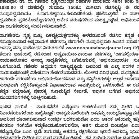
ಶತಾವಧಾನಿ ಡಾ. ರಾ. ಗಣೇಶರ ನೃತ್ಯಸಂಬಂಧೀ ರಚನೆಗಳ ಮಾಲಿಕೆಯ 46
ನೇ ಕಂತು ಇ
1980-90 ರ ದಶಕದಲ್ಲೇ ಸುಮಾರು 150ಕ್ಕೂ ಮಿಗಿಲಾಗಿ ರಚಿಸಲ್ಪಟ್ಟ ಈ ರಮ
ನೂಪುರಭ್ರಮರಿಯು ಓದುಗ-ಸಹೃದಯ-ಕಲಾವಿದರಿಗೆಂದು ಪ್ರಕಟಿಸುತ್ತಲಿದೆ. ಈ ಸಂ
ಭ್ರಮರಿಯ ಪ್ರಕಟನೋದ್ಯೋಗಗಳಲ್ಲಿ ಅನೇಕ ವರುಷಗಳಿಂದ ಮಹತ್ತ್ವದ್ದಾಗಿದೆ. ಅಭಿನಯವಿಸ್ತಾ
ಡಾ.ರಾ.ಗಣೇಶರನ್ನು ಸಂಪರ್ಕಿಸಬಹುದಾಗಿದೆ.
ರಾ.ಗಣೇಶರು ನೃತ್ಯ ಮತ್ತು ಏಕವ್ಯಕ್ತಿಯಕ್ಷಗಾನಕ್ಕೂ ಅಳವಡುವಂತೆ ರಚಿಸಿದ ಕನ್ನಡ 
ಸಮಸ್ಪಂದಿಯಾದ ಅಷ್ಟನಾಯಕ ಪದಗಳನ್ನು ಈಗಾಗಲೇ ನೂಪುರಭ್ರಮರಿ ಹಿಂದಿನ ವರುಷಗಳಲ್ಲಿ ಪ್ರ
ಅವನ್ನು ನಮ್ಮ ಸಂಶೋಧನ ನಿಯತಕಾಲಿಕೆ www.noopuradancejournal.org ರಲ್ಲಿ 
ತೆಲುಗು ಭಾಷೆಯಲ್ಲಿ ರಚಿಸಲಾದ ಅಷ್ಟನಾಯಿಕಾ-ನಾಯಕಾ ಪದಗಳನ್ನು ’ರಾಗವಲ್ಲೀರಸಾಲ’
ನಾಯಿಕಾಲೋಕದ ಅಸಾಧ್ಯ ಸಾಧ್ಯತೆಗಳನ್ನು ಬಗೆಹೊಗುವಲ್ಲಿ ’ಅಭಿನಯಭಾರತೀ’ ಸು
ಒಳಗೊಂಡಿದೆ. ಗಣೇಶರ ಅಧ್ಯಯನ ಸಾಕಲ್ಯದೃಷ್ಟಿಯ ಬಲದಿಂದ ಈ ಎಲ್ಲಾ ಪದಗ
ನಾಯಿಕಾಪ್ರಪಂಚಕ್ಕೆ ವಿಶೇಷವಾಗಿ ಸೇರ್ಪಡೆಯಾದವರು. ಲೋಕದ ವಿವಿಧ ಭಾವ- ಮನಸ್ಥಿತಿಯ 
ಹಾಗೆಂದೇ ಪರಂಪರೆಯ ಅಭಿನಯಚೋದಕವಾದ ವಸ್ತು ಸನ್ನಿವೇಶಗಳಷ್ಟೇ ಅಲ್ಲದೆ ಅಪಾ
ಸುಲಭವಾಗಿ ಕಲ್ಪಿಸಿಕೊಳ್ಳುವಂತೆ ವಿಭಾವಾನುಭಾವ ಸಾಮಗ್ರಿಯನ್ನು ಒಳಗೊಂಡಿದೆ. ಈ ರಚನ
ಕನ್ನಡ ಪದ್ಯಸಾಹಿತ್ಯ ಪ್ರಕಾರಕ್ಕೆ ಗುಣಮಟ್ಟದ ಸೇರ್ಪಡೆ. ಇವುಗಳ ಬಗೆಗಿನ ಅಭ
ಮುಂದಿನದಿನಗಳಲ್ಲಿ ನಿರೀಕ್ಷಿಸಬಹುದು.
ಇಂದಿನ ನಾಯಿಕೆ : ನಾಯಕನೆಡೆಗೆ ಎಷ್ಟೊಂದು ಕಾಳಜಿಯೆಂದರೆ ತಮ್ಮ ಪ್ರೀತಿಗೆ
ನಿವಾರಣೆಯಾಗಲೆಂದು ಹಾರೈಸಿದ್ದಾಳೆ; ಅದಕ್ಕನುಕೂಲಿಯಾಗಿ ಆತನನ್ನು ಕಾಯ್ದುಕೊಳ್ಳುತ್ತಾ ನಡೆದ
ಅವನಿಂದ ದೂರಾಗಬಹುದಾದ ಸಂದರ್ಭ ಒದಗಬಹುದೋ ಎಂಬ ಆತಂಕ ಆಕೆಯನ್ನು ಇನ್ನಿಲ್ಲದಂತ
ಕಂಡರೂ ಗಂಗೆಯೇ ಕದ್ದುಕೊಂಡುಹೋಗುವಳೋ, ಆತನ ಮುಖದ ಬಿಂಬವೋ ಎಂಬಂತ
ಕದ್ದೊಯ್ವಳೋ ಎಂಬ ಭ್ರಮೆ ತಾಗುವಷ್ಟು ಆತನನ್ನು ರಕ್ಷಿಸಿಕೊಂಬ ಇರಾದೆ ಅವಳದ್ದು. 
ತಳಮಳದಲ್ಲೇ ಗೆಳತಿಯರನ್ನ ದೂರ ಮಾಡಿಕೊಂಡಿದ್ದಾಳೆ; ತನ್ನ ತಂಗಿಯನ್ನಾದರೋ ದೂರವಿಡಲ