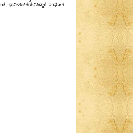
ೆ ಭಾವೀಶಂಕಿತೆಯೆನಿಸಿದ್ದಾಳೆ. ಸಂಭೋಗ