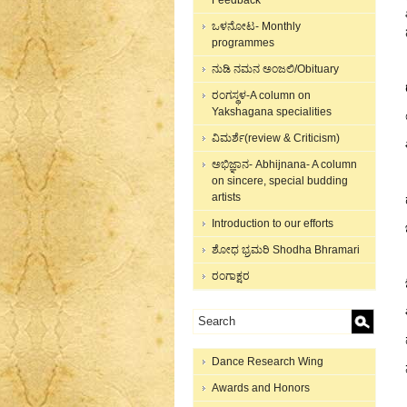
Feedback
ಒಳನೋಟ- Monthly
programmes
ನುಡಿ ನಮನ ಅಂಜಲಿ/Obituary
ರಂಗಸ್ಥಳ-A column on
Yakshagana specialities
ವಿಮರ್ಶೆ(review & Criticism)
ಅಭಿಜ್ಞಾನ- Abhijnana- A column
on sincere, special budding
artists
Introduction to our efforts
ಶೋಧ ಭ್ರಮರಿ Shodha Bhramari
ರಂಗಾಕ್ಷರ
Dance Research Wing
Awards and Honors