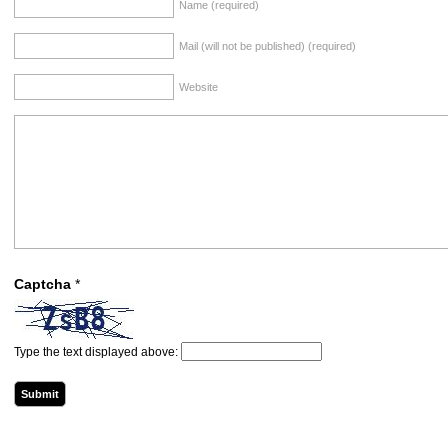
Name (required)
Mail (will not be published) (required)
Website
Captcha
*
Type the text displayed above: