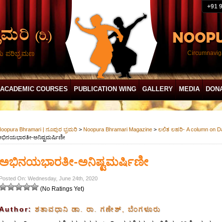
+91 
ದು ಪರಿಭ್ರಮಣ
Circumnaviga
ACADEMIC COURSES
PUBLICATION WING
GALLERY
MEDIA
DON
oopura Bhramari | ನೂಪುರ ಭ್ರಮರಿ
>
Noopura Bhramari Magazine
>
ಲಲಿತ ಲಹರಿ- A column on Dan
ಭಿನಯಭಾರತೀ-ಅನಿಷ್ಟಮರ್ಷಿಣೀ
ಅಭಿನಯಭಾರತೀ-ಅನಿಷ್ಟಮರ್ಷಿಣೀ
Posted On: Wednesday, June 24th, 2020
(No Ratings Yet)
Author:
ಶತಾವಧಾನಿ ಡಾ. ರಾ. ಗಣೇಶ್, ಬೆಂಗಳೂರು