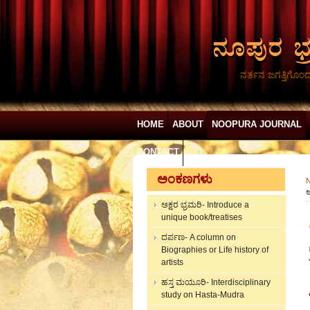
ನರ್ತನ ಜಗತ್ತಿಗೊಂ
HOME
ABOUT
NOOPURA JOURNAL
CONTACT
ಅಂಕಣಗಳು
N
ಅ
ಅಕ್ಷರ ಭ್ರಮರಿ- Introduce a
unique book/treatises
ದರ್ಪಣ- A column on
Biographies or Life history of
artists
ಹಸ್ತ ಮಯೂರಿ- Interdisciplinary
study on Hasta-Mudra