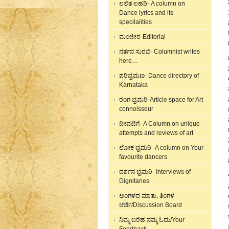
ಲಲಿತ ಲಹರಿ- A column on
Dance lyrics and its
specilalities
ಮಂಜೀರ-Editorial
ನರ್ತನ ಸುರಭಿ- Columnist writes
here…
ಪರಿಭ್ರಮಣ- Dance directory of
Karnataka
ರಂಗ ಭ್ರಮರಿ-Article space for Art
connoisseur
ದೀವಟಿಗೆ- A Column on unique
attempts and reviews of art
ಲೋಕ ಭ್ರಮರಿ- A column on Your
favourite dancers
ದರ್ಶನ ಭ್ರಮರಿ- Interviews of
Dignitaries
ಅಂಗಳದ ಮಾತು, ತಿಂಗಳ
ಚರ್ಚೆ/Discussion Board
ನಿಮ್ಮ ಬರೆಹ ನಮ್ಮ ಓದು/Your