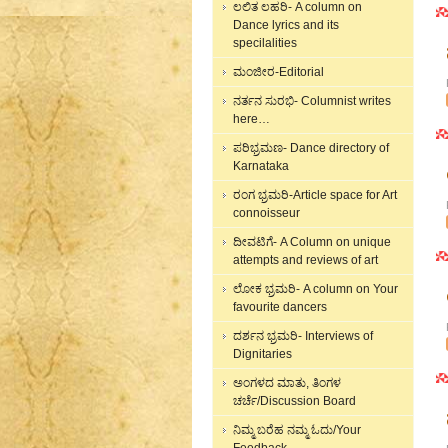
ಲಲಿತ ಲಹರಿ- A column on
Dance lyrics and its
specilalities
ಮಂಜೀರ-Editorial
ನರ್ತನ ಸುರಭಿ- Columnist writes
here…
ಪರಿಭ್ರಮಣ- Dance directory of
Karnataka
ರಂಗ ಭ್ರಮರಿ-Article space for Art
connoisseur
ದೀವಟಿಗೆ- A Column on unique
attempts and reviews of art
ಲೋಕ ಭ್ರಮರಿ- A column on Your
favourite dancers
ದರ್ಶನ ಭ್ರಮರಿ- Interviews of
Dignitaries
ಅಂಗಳದ ಮಾತು, ತಿಂಗಳ
ಚರ್ಚೆ/Discussion Board
ನಿಮ್ಮ ಬರೆಹ ನಮ್ಮ ಓದು/Your