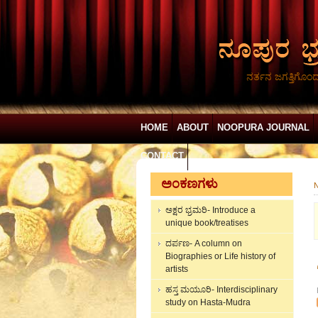
ನರ್ತನ ಜಗತ್ತಿಗೊಂ
HOME
ABOUT
NOOPURA JOURNAL
CONTACT
ಅಂಕಣಗಳು
N
ಅಕ್ಷರ ಭ್ರಮರಿ- Introduce a
unique book/treatises
ದರ್ಪಣ- A column on
Biographies or Life history of
artists
ಹಸ್ತ ಮಯೂರಿ- Interdisciplinary
study on Hasta-Mudra