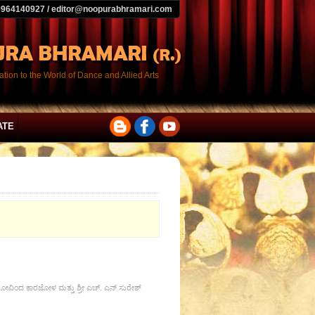
9964140927 / editor@noopurabhramari.com
tion to the World of Dance and Allied Arts
ATE
ರೀ ಗೋವಿಂದ ಕಾರಜೋಳ ಮತ್ತು ಶ್ರೀ ಎಚ್. ಎನ್ ಸುರೇಶ್