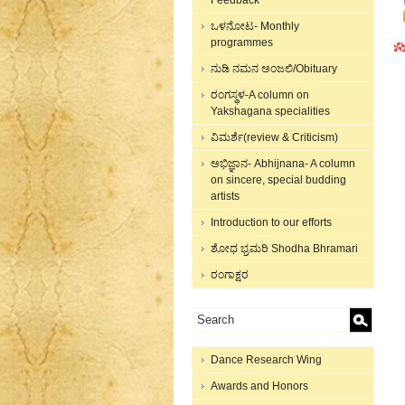
Feedback
ಒಳನೋಟ- Monthly
programmes
ನುಡಿ ನಮನ ಅಂಜಲಿ/Obituary
ರಂಗಸ್ಥಳ-A column on
Yakshagana specialities
ವಿಮರ್ಶೆ(review & Criticism)
ಅಭಿಜ್ಞಾನ- Abhijnana- A column
on sincere, special budding
artists
Introduction to our efforts
ಶೋಧ ಭ್ರಮರಿ Shodha Bhramari
ರಂಗಾಕ್ಷರ
Dance Research Wing
Awards and Honors