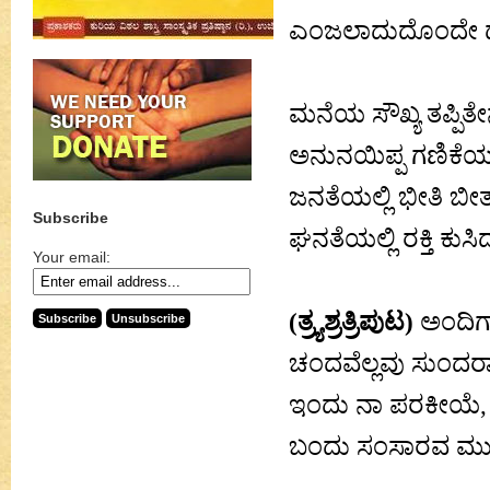
ಎಂಜಲಾದುದೊಂದೇ ದೊರೆ
ಮನೆಯ ಸೌಖ್ಯ ತಪ್ಪಿತೇನ
ಅನುನಯಿಪ್ಪ ಗಣಿಕೆಯ
ಜನತೆಯಲ್ಲಿ ಭೀತಿ ಬ
Subscribe
ಘನತೆಯಲ್ಲಿ ರಕ್ತಿ ಕುಸ
Your email:
(ತ್ರ್ಯಶ್ರತ್ರಿಪುಟ)
ಅಂದಿಗ
ಚಂದವೆಲ್ಲವು ಸುಂದರಾ
ಇಂದು ನಾ ಪರಕೀಯೆ, 
ಬಂದು ಸಂಸಾರವ ಮುರಿಯ