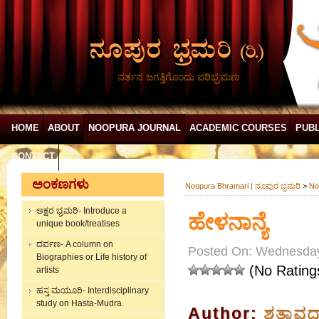
ನರ್ತನ ಜಗತ್ತಿಗೊಂದು ಪರಿಭ್ರಮಣ
HOME
ABOUT
NOOPURA JOURNAL
ACADEMIC COURSES
PUBL
CONTACT
ಅಂಕಣಗಳು
Noopura Bhramari | ನೂಪುರ ಭ್ರಮರಿ
>
No
ಅಕ್ಷರ ಭ್ರಮರಿ- Introduce a
ಹೇಳನಾನ್ಯೆ
unique book/treatises
ದರ್ಪಣ- A column on
Posted On: Wednesday,
Biographies or Life history of
(No Rating
artists
ಹಸ್ತ ಮಯೂರಿ- Interdisciplinary
study on Hasta-Mudra
Author:
ಶತಾವಧಾ