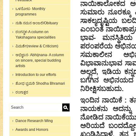
Feedback
ನಾಯಿಕಾಲೋಕದ ಅಸಾಧ
ಒಳನೋಟ- Monthly
ಸುಮಾರು ನೂರಕ್ಕೂ 
programmes
ಸಾಕಲ್ಯದೃಷ್ಟಿಯ 
ನುಡಿ ನಮನ ಅಂಜಲಿ/Obituary
ಎಂಬಂತೆ ನಾಯಿಕಾಪ್ರ
ರಂಗಸ್ಥಳ-A column on
ಭಾವ- ಮನಸ್ಥಿತಿಯ 
Yakshagana specialities
ಪರಂಪರೆಯ ಅಭಿನಯಚೋ
ವಿಮರ್ಶೆ(review & Criticism)
ಸಮಕಾಲೀನ ಅಭಿನಯಾ
ಅಭಿಜ್ಞಾನ- Abhijnana- A column
on sincere, special budding
ವಿಭಾವಾನುಭಾವ ಸಾಮಗ್
artists
ಅಲ್ಲದೆ, ಇಡಿಯ ಕನ್ನ
Introduction to our efforts
ಬಗೆಗಿನ ಅಭಿನಯದ ವ
ಶೋಧ ಭ್ರಮರಿ Shodha Bhramari
ನಿರೀಕ್ಷಿಸಬಹುದು.
ರಂಗಾಕ್ಷರ
ಇಂದಿನ ನಾಯಿಕೆ : ತನ
ನಾಯಕನು ಅದನ್ನು ಮ
ನೋಡಿದ ನಾಯಿಕೆಯು;
Dance Research Wing
ಅರಿಯದೆ ಬಂದದ್ದೋ ಎ
Awards and Honors
ಖಂಡಿಸಿದ್ದಾಳೆ. ತ