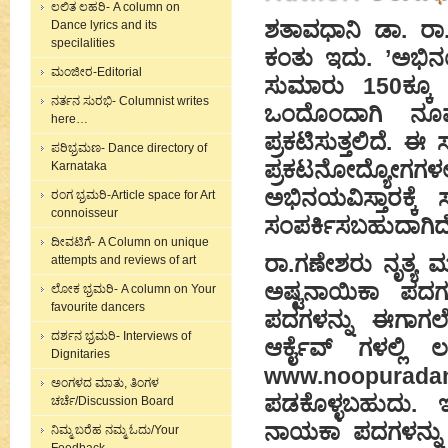
ಲಲಿತ ಲಹರಿ- A column on
ಶತಾವಧಾನಿ ಡಾ. ರ
Dance lyrics and its
specilalities
ಕಂತು ಇದು. ’ಅಭಿನ
ಮಂಜೀರ-Editorial
ಸುಮಾರು 150ಕ್ಕೂ 
ನರ್ತನ ಸುರಭಿ- Columnist writes
ಒಂದೊಂದಾಗಿ ನೂಪ
here…
ಪ್ರಕಟಿಸುತ್ತಲಿದೆ.
ಪರಿಭ್ರಮಣ- Dance directory of
ಪ್ರಕಟನೋದ್ಯೋಗಗ
Karnataka
ಅಭಿನಯವಿಸ್ತಾರಕ್ಕೆ 
ರಂಗ ಭ್ರಮರಿ-Article space for Art
connoisseur
ಸಂಪರ್ಕಿಸಬಹುದಾಗಿದ
ದೀವಟಿಗೆ- A Column on unique
ರಾ.ಗಣೇಶರು ನೃತ್ಯ ಮ
attempts and reviews of art
ಅಷ್ಟನಾಯಿಕಾ ಪದಗ
ಲೋಕ ಭ್ರಮರಿ- A column on Your
favourite dancers
ಪದಗಳನ್ನು ಈಗಾಗಲೇ 
ದರ್ಶನ ಭ್ರಮರಿ- Interviews of
ಆರ್ಕೈವ್ ಗಳಲ್ಲಿ
Dignitaries
www.noopurad
ಅಂಗಳದ ಮಾತು, ತಿಂಗಳ
ಪಡಕೊಳ್ಳಬಹುದು. ಇ
ಚರ್ಚೆ/Discussion Board
ನಾಯಕಾ ಪದಗಳನ್ನು ’
ನಿಮ್ಮ ಬರೆಹ ನಮ್ಮ ಓದು/Your