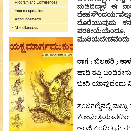
Program and Conferences
ನುಡಿದಿದ್ದಾಳೆ ಈ 
Your co-operation
ದೇಹಸೌಂದರ್ಯವೆಲ
Announcements
ದೊರೆಯುವುದು ಕನಸ
Miscellaneous
ಪರಕೀಯೆಯೆಂದೂ,
ಮುರಿಯಬೇಡವೆಂದು ದಿಟವ
ರಾಗ : ಬಿಲಹರಿ ; ತಾಳ :
ಹಾದಿ ತಪ್ಪಿ ಬಂದಿರೇ
ಬೀದಿ ಯಾವುದೆಂದು ನಿಮ
ಸಂಜೆಗಣ್ಣಿನಲ್ಲಿ ಮಬ್ಬು
ಕಂಜನೇತ್ರೆಯಾವಳೋ ಸ
ಅಂಜಿ ಬಂದಿರೇನು ಮತ್