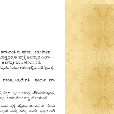
ಗಿ ಹರಡಿದಂತೆ ಇರಿಸಬೇಕು. ಕಿರುಬೆರಳಿನ
ಸ್ತ್ರದಲ್ಲಿ ಈ ಹಸ್ತಕ್ಕೆ ಅಲಪಲ್ಲವ ಎಂದು
ಲಿ ಅಲಪದ್ಮಕ ಎಂಬ ಹೆಸರೂ ಇದೆ.
ರೆಯಾಗಿಯೂ ಕಾಣಿಸಲ್ಪಟ್ಟಿದೆ. ಒಡಿಸ್ಸಿಯಲ್ಲಿ
ಿ : ವಸಂತ, ಅಧಿದೇವತೆ : ಸೂರ್ಯ. ಇದು
ಹ, ಕನ್ನಡಿ, ಪೂರ್ಣಚಂದ್ರ, ಸೌಂದರ್ಯಭಾವ,
್ಷಿ, ಕಲಕಲವೆಂಬ ಶಬ್ದ, ಹೊಗಳುವಿಕೆ.
ಂಬ ಪ್ರಶ್ನೆ, ಪಕ್ಷಿಯು ಹಾರುವುದು, ‘ನೀನು
ದು ಮತ್ತು ಸುಳ್ಳು ಮಾತು, ಭ್ರಾಂತವಾಗಿ