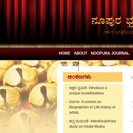
ನರ್ತನ ಜಗತ್ತಿಗೊಂ
HOME
ABOUT
NOOPURA JOURNAL
CONTACT
ಅಂಕಣಗಳು
N
ಅಕ್ಷರ ಭ್ರಮರಿ- Introduce a
unique book/treatises
ದರ್ಪಣ- A column on
Biographies or Life history of
artists
ಹಸ್ತ ಮಯೂರಿ- Interdisciplinary
study on Hasta-Mudra