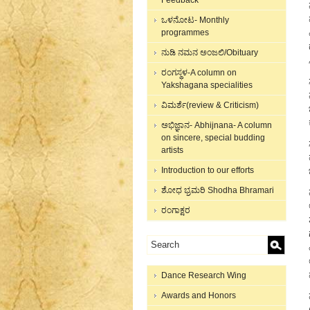
Feedback
ಒಳನೋಟ- Monthly
programmes
ನುಡಿ ನಮನ ಅಂಜಲಿ/Obituary
ರಂಗಸ್ಥಳ-A column on
Yakshagana specialities
ವಿಮರ್ಶೆ(review & Criticism)
ಅಭಿಜ್ಞಾನ- Abhijnana- A column
on sincere, special budding
artists
Introduction to our efforts
ಶೋಧ ಭ್ರಮರಿ Shodha Bhramari
ರಂಗಾಕ್ಷರ
Dance Research Wing
Awards and Honors