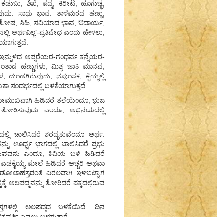
 ಕಡುಬು, ಶಿಖೆ, ಪದ್ಮ, ಕಿರೀಟ, ಹೂಗುಚ್ಛ,
ುದು, ಸಾಧು ಭಾವ, ತಾಳೆಮರದ ಹಣ್ಣು,
ಂತೋಷ, ಸಿಹಿ, ಸವಿಯಾದ ಭಾವ, ಔದಾರ್ಯ,
ಲ್ಲಿ ಅರ್ಥವಿಲ್ಲ’-ಪ್ರತಿಷೇಧ ಎಂದು ಹೇಳಲು,
ಯಾಗುತ್ತದೆ.
ಇನ್ನುಳಿದ ಅಪ್ಸರೆಯರ-ಗಂಧರ್ವ ಕನ್ಯೆಯರ-
 ಮುಂತಾದ ಹಣ್ಣುಗಳು, ಮಿಶ್ರ ಜಾತಿ ಮಾನವ,
, ದುಂಡಗಿರುವುದು, ನಪುಂಸಕ, ಕೈಯ್ಯಲ್ಲಿ
ಯಿಕಾ ಸಂದರ್ಭದಲ್ಲಿ ಬಳಕೆಯಾಗುತ್ತದೆ.
ೂ ಅಧೋಮುಖವಾಗಿ ಹಿಡಿದರೆ ತಲೆಯೆಂದೂ, ಭುಜ
್ನು ತೋರಿಸುವುದು ಎಂದೂ, ಅಭಿನಯದಲ್ಲಿ
ದಲ್ಲಿ ಚಾಲಿಸಿದರೆ ಶರದೃತುವೆಂದೂ ಅರ್ಥ.
ನು ಊರ್ಧ್ವ ಭಾಗದಲ್ಲಿ ಚಾಲಿಸಿದರೆ ಪ್ರಭು
ವಿಸುವವನು ಎಂದೂ, ಕಿವಿಯ ಬಳಿ ಹಿಡಿದರೆ
 ಎಡಕೈಯ್ಯ ಮೇಲೆ ಹಿಡಿದರೆ ಅಚ್ಚರಿ ಅಥವಾ
 ಡೋಲಾಹಸ್ತದಂತೆ ವಿರಲವಾಗಿ ಇಳಿಬಿಟ್ಟಾಗ
ಕ್ಕೆ ಅಲಪದ್ಮವನ್ನು ತೋರಿದರೆ ಪಕ್ಕದಲ್ಲಿರುವ
ತಗಳಲ್ಲಿ ಅಲಪದ್ಮದ ಬಳಕೆಯಿದೆ. ದಿನ
ರ್ತಿ ಎನ್ನಲು ಬಳಸುತ್ತಾರೆ.