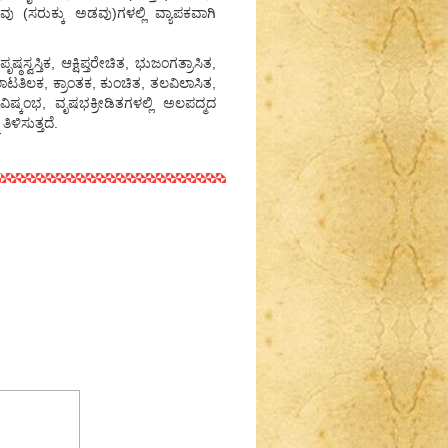
 (ಸರುಕ್ಕು ಅಡವು)ಗಳಲ್ಲಿ ವ್ಯಾಪಕವಾಗಿ
ಸ್ವಸ್ತಿಕ, ಆಕ್ಷಿಪ್ತರೇಚಿತ, ಭುಜಂಗತ್ರಾಸಿತ,
ಲಲಾಟತಿಲಕ, ಕ್ರಾಂತಕ, ಕುಂಚಿತ, ತಲವಿಲಾಸಿತ,
 ವಿಷ್ಕಂಭ, ವೃಷಭಕ್ರೀಡಿತಗಳಲ್ಲಿ ಅಲಪದ್ಮದ
ಳಿಸುತ್ತದೆ.