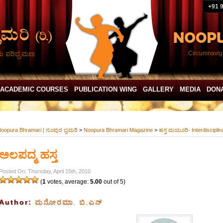
+91 
ದು ಪರಿಭ್ರಮಣ
Circumnaviga
ACADEMIC COURSES
PUBLICATION WING
GALLERY
MEDIA
DON
oopura Bhramari | ನೂಪುರ ಭ್ರಮರಿ
>
Noopura Bhramari Magazine
>
ಹಸ್ತ ಮಯೂರಿ- Interdiscipli
ಅಲಪದ್ಮ ಹಸ್ತ
Posted On: Thursday, April 15th, 2010
(
1
votes, average:
5.00
out of 5)
Author:
ಮನೋರಮಾ. ಬಿ.ಎನ್