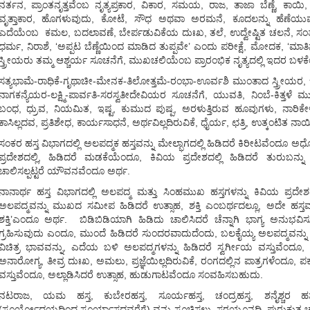
ನರ್ತನ, ಪ್ರಾಂತನೃತ್ತವೆಂಬ ನೃತ್ಯಪ್ರಕಾರ, ವಿಕಾರ, ಸಮಯ, ರಾಜ, ತಾಜಾ ಬೆಣ್ಣೆ, ಕಾಯಿ,
ವೃತ್ತಾಕಾರ, ಹೊಗಳುವುದು, ಕೋಟೆ, ಸೌಧ ಅಥವಾ ಅರಮನೆ, ಕೂದಲನ್ನು ಹೆಣೆಯುವ
ಎದೆಯೆಂಬ ಕಮಲ, ಬದಲಾವಣೆ, ಬೇರ್ಪಡುವಿಕೆಯ ದುಃಖ, ತಲೆ, ಉದ್ವೇಷ್ಟಿತ ಚಲನೆ, ಸ
ಧರ್ಮ, ನಿರಾಶೆ, ‘ಅಪ್ಪಟ ಬೆಣ್ಣೆಯಿಂದ ಮಾಡಿದ ತುಪ್ಪವೇ’ ಎಂದು ಪರೀಕ್ಷೆ, ಮೋದಕ, ‘ಮಾತಿನ
ಸ್ತ್ರೀಯರು ತಮ್ಮ ಆಶ್ಚರ್ಯ ಸೂಚನೆಗೆ, ಮುಖಚಲಿಯೆಂಬ ಪ್ರಾರಂಭಿಕ ನೃತ್ಯದಲ್ಲಿ ಇದರ ಬಳಕೆ
ಸತ್ಯಭಾಮೆ-ರಾಧಿಕೆ-ಗೃಥಾಚೀ-ಮೇನಕ-ತಿಲೋತ್ತಮೆ-ರಂಭಾ-ಊರ್ವಶಿ ಮುಂತಾದ ಸ್ತ್ರೀಯರ, 
ನಾಗಕನ್ಯೆಯರ-ಲಕ್ಷ್ಮಿ-ಪಾರ್ವತಿ-ಸರಸ್ವತೀದೇವಿಯರ ಸೂಚನೆಗೆ, ಯುವತಿ, ನಿಂಬೆ-ಕಿತ್ತಳೆ
ಬಂಧ, ಧ್ರುವ, ನಿಯಮಿತ, ಇಷ್ಟ, ಕುಮುದ ಪುಷ್ಪ, ಅರಳುತ್ತಿರುವ ಹೂವುಗಳು, ನಾರಿಕೇಳ
ಕಾಸಿಲ್ಲದವ, ಪ್ರತಿಶೇಧ, ಕಾರ್ಯಸಾಧನೆ, ಅರ್ಥವಿಲ್ಲದಿರುವಿಕೆ, ಧೈರ್ಯ, ಛತ್ರಿ, ಉತ್ಕಂಟಿತ ನಾ
ಸಂಕರ ಹಸ್ತ ವಿಭಾಗದಲ್ಲಿ ಅಲಪದ್ಮಕ ಹಸ್ತವನ್ನು ಮೇಲ್ಭಾಗದಲ್ಲಿ ಹಿಡಿದರೆ ಕಿರೀಟವೆಂದ
ಪ್ರದೇಶದಲ್ಲಿ, ಹಿಡಿದರೆ ಮಡಕೆಯೆಂದೂ, ಕಿವಿಯ ಪ್ರದೇಶದಲ್ಲಿ ಹಿಡಿದರೆ ತುರುಬನ
ಚಾಲಿಸಲ್ಪಟ್ಟರೆ ಯೌವನವೆಂದೂ ಅರ್ಥ.
ನಾನಾರ್ಥ ಹಸ್ತ ವಿಭಾಗದಲ್ಲಿ ಅಲಪದ್ಮ ಮತ್ತು ಸಿಂಹಮುಖ ಹಸ್ತಗಳನ್ನು ಕಿವಿಯ ಪ್ರದೇಶ
ಅಲಪದ್ಮವನ್ನು ಮುಖದ ಸಮೀಪ ಹಿಡಿದರೆ ಉತ್ಸಾಹ, ಶಕ್ತಿ ಎಂಬರ್ಥದಲ್ಲೂ, ಅದೇ ಹಸ್ತವನ್
ಶಕ್ತಿ’ಎಂದೂ ಅರ್ಥ. ಬಿಡಿಬಿಡಿಯಾಗಿ ಹಿಡಿದು ಚಾಲಿಸಿದರೆ ಚೆನ್ನಾಗಿ ಭಾಗ್ಯ ಅನುಭ
ಗ್ರಹಿಸುವುದು ಎಂದೂ, ಮುಂದೆ ಹಿಡಿದರೆ ಸುಂದರವಾದುದೆಂದು, ಬಲಕೈಯ್ಯ ಅಲಪದ್ಮವನ್ನು
ವಿಚಿತ್ರ ಭಾವವನ್ನು, ಎದೆಯ ಬಳಿ ಅಲಪದ್ಮಗಳನ್ನು ಹಿಡಿದರೆ ಸ್ವರ್ಗೀಯ ವಸ್ತುವೆಂದೂ,
ಅನಾರೋಗ್ಯ, ತೀವ್ರ ದುಃಖ, ಅಮಲು, ಪ್ರಜ್ಞೆಯಿಲ್ಲದಿರುವಿಕೆ, ರಂಗದಲ್ಲಿನ ಪಾತ್ರಗಳೆಂದೂ, ಪಕ್ಕ
ವಸ್ತುವೆಂದೂ, ಅಲ್ಲಾಡಿಸಿದರೆ ಉತ್ಸಾಹ, ಹುಡುಗಾಟವೆಂದೂ ಸಂವಹಿಸಬಹುದು.
ನಟರಾಜ, ಯಮ ಹಸ್ತ, ಕುಬೇರಹಸ್ತ, ಸೂರ್ಯಹಸ್ತ, ಚಂದ್ರಹಸ್ತ, ಶನೈಶ್ಚರ ಹಸ್
(ಸೂರ್ಯೋದಯದಿಂದ ಸೂರ್ಯಾಸ್ತದವರೆಗೆ) ವನ್ನು ಸೂಚಿಸಲು, ಸರಯೂನದಿ, ಪುರುಕುತ್ಸ ಚಕ್ರವ