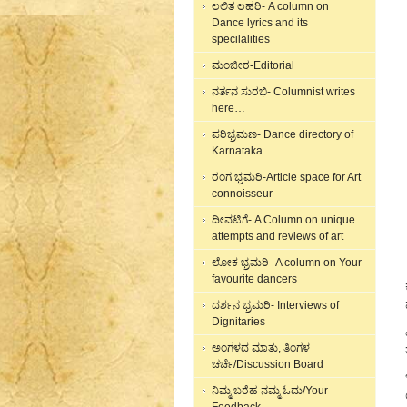
ಲಲಿತ ಲಹರಿ- A column on
Dance lyrics and its
specilalities
ಮಂಜೀರ-Editorial
ನರ್ತನ ಸುರಭಿ- Columnist writes
here…
ಪರಿಭ್ರಮಣ- Dance directory of
Karnataka
ರಂಗ ಭ್ರಮರಿ-Article space for Art
connoisseur
ದೀವಟಿಗೆ- A Column on unique
attempts and reviews of art
ಲೋಕ ಭ್ರಮರಿ- A column on Your
favourite dancers
ದರ್ಶನ ಭ್ರಮರಿ- Interviews of
Dignitaries
ಅಂಗಳದ ಮಾತು, ತಿಂಗಳ
ಚರ್ಚೆ/Discussion Board
ನಿಮ್ಮ ಬರೆಹ ನಮ್ಮ ಓದು/Your