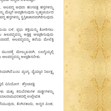
, ಅಲಪದ್ಮ ಅಥವಾ ಹಂಸಪಕ್ಷ ಹಸ್ತಗಳನ್ನು
ನು ಮೆಲ್ಲಗೆ ಅಲ್ಲಾಡಿಸುವುದು ಬ್ರಹ್ಮಚರ್ಯದ
ಮ ಹಸ್ತಗಳನ್ನು ಸ್ವಸ್ತಿಕಾಕಾರವಾಗಿರಿಸುವುದು
ಯಿಯ ಬಳಿ, ಪ್ರಭು ಶಕ್ತಿಯನ್ನು ತೋರಿಸಲು
ಅಲಪದ್ಮವನ್ನು ಅತ್ತಿತ್ತ ಅಲ್ಲಾಡಿಸುವುದು
ತವಾದರೆ, ಅಲಪದ್ಮವನ್ನು ತಲೆಯ ಮೇಲೆತ್ತಿ
ದಕ್ಕೆ ಮೇಲ್ಮುಖವಾಗಿ, ಬಲಗೈಯ್ಯಲ್ಲಿ
ು ಅಲಪದ್ಮವನ್ನು ಅಲ್ಲಾಡಿಸಬೇಕು.
ಿದೆ’ಎಂಬ ವ್ಯಂಗ್ಯ, ವೈಯ್ಯಾರ ನಿರ್ಲಕ್ಷ್ಯ
. ವಿನಿಯೋಗ : ಕ್ರೌಂಚಪಕ್ಷಿ.
ಮತ್ತು ಕಿರುಬೆರಳುಗಳ ಪಾರ್ಶ್ವಗಳನ್ನು
ದೆ. ಬಾಲರಾಮಭರತದಲ್ಲಿ ಉಲ್ಲೇಖಿತ.
ಎಸೆಯುವುದು, ತೆಂಗಿನಕಾಯಿ, ಅನ್ನದ ಪಿಂಡ,