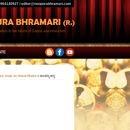
9964140927 / editor@noopurabhramari.com
tion to the World of Dance and Allied Arts
ATE
nary study on Hasta-Mudra
> ಅಲಪದ್ಮ ಹಸ್ತ