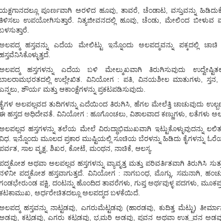
ಯಕ್ಷಗಾನದಲ್ಲೂ ಪೂರ್ಣವಾಗಿ ಅರಳಿದ ಹೂವು, ತಾವರೆ, ಚೆಂಡಾಟ, ವಸ್ತುವನ್ನು ಹಿಡಿದ
ತಿಳಿಸಲು ಉಪಯೋಗಿಸುತ್ತಾರೆ. ನಿತ್ಯಜೀವನದಲ್ಲಿ ಹೂವು, ಚೆಂಡು, ಮೇಲಿಂದ ಬೀಳುವ 
ಬಳಸುತ್ತಾರೆ.
ಅಲಪದ್ಮ ಹಸ್ತವನ್ನು ಎದೆಯ ಮೇಲಿಟ್ಟು ಇನ್ನೊಂದು ಅಲಪದ್ಮವನ್ನು ಪಕ್ಕದಲ್ಲಿ ಚಾಚಿ
ಹಸ್ತವೆನಿಸಿಕೊಳ್ಳುತ್ತದೆ.
ಅಲಪದ್ಮ ಹಸ್ತಗಳನ್ನು ಎದೆಯ ಬಳಿ ಮೇಲ್ಮುಖವಾಗಿ ತಿರುಗಿಸುವುದು ಉದ್ವೇಷ್ಟಿತ
ಬಾಲರಾಮಭರತದಲ್ಲಿ ಉಲ್ಲೇಖಿತ. ವಿನಿಯೋಗ : ಪತಿ, ವಿನಯಶೀಲ ಮಾತುಗಳು, ಸ್ತನ, 
ಎನ್ನಲು, ಶೌರ್ಯ ಮತ್ತು ಆಕಾಂಕ್ಷೆಗಳನ್ನು ಪ್ರಕಟಪಡಿಸುವುದು.
ಕೈಗಳ ಅಲಪಲ್ಲವದ ತುದಿಗಳನ್ನು ಎದೆಯಿಂದ ತಿರುಗಿಸಿ, ಹೆಗಲ ಮೇಲೆತ್ತಿ ಚಾಚುವುದು ಉಲ್ಬಣ ಹಸ
ಈ ಹಸ್ತದ ಅಧಿದೇವತೆ. ವಿನಿಯೋಗ : ಹೂಗೊಂಚಲು, ವಿಶಾಲವಾದ ಕಣ್ಣುಗಳು, ಲತೆಗಳು ಅಲ್
ಅಲಪಲ್ಲವ ಹಸ್ತಗಳನ್ನು ತಲೆಯ ಮೇಲೆ ವಿರುದ್ಧಾಭಿಮುಖವಾಗಿ ಇಟ್ಟುಕೊಳ್ಳುವುದನ್ನು ಲಲಿತ ಹಸ
ವಿಧ. ಇನ್ನೊಂದು ಮೂಲದ ಪ್ರಕಾರ ಮುಷ್ಟಿಯಲ್ಲಿ ಸೂಚಿಯ ಬೆರಳನ್ನು ಹಿಡಿದು ಕೈಗಳನ್ನು ಓ
ಪರ್ವತ, ಸಾಲ ವೃಕ್ಷ, ಶಿಖರ, ಕೋಟೆ, ಮಂಥನ, ನಾಚಿಕೆ, ಆಲಸ್ಯ.
ಪದ್ಮಕೋಶ ಅಥವಾ ಅಲಪಲ್ಲವ ಹಸ್ತಗಳನ್ನು ವ್ಯಾವೃತ್ತ ಮತ್ತು ಪರಿವರ್ತಿತವಾಗಿ ತಿರುಗಿಸಿ ಸುತ್
ನಳಿನೀ ಪದ್ಮಕೋಶ ಹಸ್ತವಾಗುತ್ತದೆ. ವಿನಿಯೋಗ : ನಾಗಬಂಧ, ಮೊಗ್ಗು, ಸಮನಾಗಿ, ಹಂಚುವ
ಗಂಡಭೇರುಂಡ ಪಕ್ಷಿ, ದಂಟನ್ನು ಹೊಂದಿದ ತಾವರೆಗಳು, ಗುಪ್ತ ಅರ್ಥವುಳ್ಳ ಪದಗಳು, ಮೂಕಪ್
ಕಟಕಾಮುಖ, ಅರ್ಧರೇಚಿತದಲ್ಲೂ ಅಲಪದ್ಮದ ಬಳಕೆಯಿದೆ.
ಅಲಪದ್ಮ ಹಸ್ತವನ್ನು ನಾಟ್ಟಡವು, ಎಗರುಮೆಟ್ಟಡವು (ಹಾರಡವು, ಕುದಿತ್ತ ಮೆಟ್ಟು) ತ
ಅಡವು, ಕಟ್ಟಡವು, ಎಗರು ಕಟ್ಟಡವು, ಭ್ರಮರಿ ಅಡವು, ಪ್ಲವನ ಅಥವಾ ಉತ್ಪ್ಲವನ ಅಡವು,