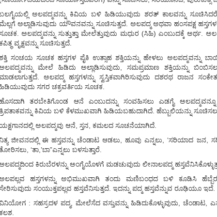
ಬಲಗೈಯಲ್ಲಿ ಅಲಪದ್ಮವನ್ನು ಕಿವಿಯ ಬಳಿ ಹಿಡಿಯುವುದು ಶರತ್ ಕಾಲವನ್ನು ಸೂಚಿಸಿದರೆ
ಮೆಲ್ಲಗೆ ಅಲ್ಲಾಡಿಸುವುದು ಯೌವನವನ್ನು ಸೂಚಿಸುತ್ತದೆ. ಅಲಪದ್ಮ ಅಥವಾ ಹಂಸಪಕ್ಷ ಹಸ್ತಗಳನ್
ಸೂಚಕ. ಅಲಪದ್ಮವನ್ನು ಸುತ್ತುತ್ತಾ ಮೇಲೆತ್ತುವುದು ಮಧುರ (ಸಿಹಿ) ಎಂಬುದಕ್ಕೆ ಅರ್ಥ. ಅಲಪದ್
ಕಪಿತ್ಥ ವೃಕ್ಷವನ್ನು ಸೂಚಿಸುತ್ತದೆ.
ಶಕ್ತಿ ಸಂಚಯ ಸೂಚಕ ಹಸ್ತಗಳ ಪೈಕಿ ಉತ್ಸಾಹ ಶಕ್ತಿಯನ್ನು ಹೇಳಲು ಅಲಪದ್ಮವನ್ನು ಬಾ
ಅಲಪದ್ಮವನ್ನು ಮೇಲೆ ಹಿಡಿದು ಅಲ್ಲಾಡಿಸುವುದು, ಸಮಪ್ರಮಾಣ ಶಕ್ತಿಯನ್ನು ಬಿಂಬಿಸಲು 
ಮಾಡಲಾಗುತ್ತದೆ. ಅಲಪದ್ಮ ಹಸ್ತಗಳನ್ನು ಸ್ವಸ್ತಿಕವಾಗಿರಿಸುವುದು ದಶರಥ ರಾಜನ ಸಂಕೇ
ಹಿಡಿಯುವುದು ಸಗರ ಚಕ್ರವರ್ತಿಯ ಸೂಚಕ.
ಹೊಸದಾಗಿ ತರಬೇತಿಗೊಂಡ ಆನೆ ಎಂಬುದನ್ನು ಸಂವಹಿಸಲು ಎಡಗೈ ಅಲಪದ್ಮವನ್ನೂ ಮುಂ
ತ್ರಿಪತಾಕವನ್ನು ಕಿವಿಯ ಬಳಿ ಕೆಳಮುಖವಾಗಿ ಹಿಡಿಯಬಹುದಾಗಿದೆ. ಹೆಬ್ಬುಲಿಯನ್ನು ಸೂಚಿಸಲ
ಯಕ್ಷಗಾನದಲ್ಲಿ ಅಲಪದ್ಮವು ಆನೆ, ಸ್ತನ, ಕಮಲದ ಸೂಚನೆಯಾಗಿದೆ.
ನಿತ್ಯ ಜೀವನದಲ್ಲಿ ಈ ಹಸ್ತವನ್ನು ಚೆಂಡಾಟ ಆಡಲು, ಹೂವು ಎನ್ನಲು, ‘ಸರಿಯಾದ ಜನ, ಸರಿಯಾಗ
ತೋರಿಸಲು, ‘ತಾ,’ಬಾ”ಎನ್ನಲು ಬಳಸುತ್ತಾರೆ.
ಅಲಪದ್ಮದಿಂದ ಕಿರುಬೆರಳನ್ನು ಅಂಗೈಯೊಳಗೆ ಮಡಚುವುದು ಲೀನಾಲಪದ್ಮ ಹಸ್ತವೆನಿಸಿಕೊಳ್ಳುತ್ತದೆ
ಅಲಪಲ್ಲವ ಹಸ್ತಗಳನ್ನು ಅಭಿಮುಖವಾಗಿ ತಂದು ಮಣಿಬಂಧದ ಬಳಿ ಕೂಡಿಸಿ ಹೆಬ್ಬೆರಳು 
ಸೇರಿಸುವುದು ಸಂಯುಕ್ತಪಲ್ಲವ ಹಸ್ತವೆನಿಸುತ್ತದೆ. ಇದನ್ನು ಪದ್ಮ ಹಸ್ತವೆನ್ನುವ ರೂಢಿಯೂ ಇ
ವಿನಿಯೋಗ : ಸಹಸ್ರದಳ ಪದ್ಮ, ಮೇಲೆಸೆದ ವಸ್ತುವನ್ನು ಹಿಡಿದುಕೊಳ್ಳುವುದು, ಚೆಂಡಾಟ, 
ಕಲಶ.