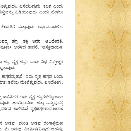
ುಕೊಳ್ಳುವುದು, ಎಸೆಯುವುದು, ಕಲಶ ಎಂದು
ವಸ್ತುವನ್ನು ಹಿಡಿಯುವುದು ಎಂದು ಹೇಳಲು
 ಕೆಳಬದಿಗೆ ಸುತ್ತುವುದು ಅರ್ಧಮಂಡಲಿಕಾ
ಲಪದ್ಮ ಹಸ್ತ. ಶಕ್ತಿ ಇದರ ಅಧಿದೇವತೆ.
ಪೂರ್ಣ ಅರಳಿದ ತಾವರೆ, ‘ಆಸಕ್ತಿದಾಯಕ’
್ತ. ನೃತ್ತ ಹಸ್ತದ ಒಂದು ವಿಧ. ವಿಘ್ನೇಶ್ವರ
ಲಾಡುವುದು.
್ತವೆನ್ನುತ್ತಾರೆ. ಇದು ನೃತ್ತ ಹಸ್ತದ ಒಂದು
ರೆಯಾಗಿ ತಲೆಯ ಮೇಲೆತ್ತುವುದು. ವಿನಿಯೋಗ :
ತು ಹಾಕಿಸಿದರೆ ಅದು ನೃತ್ತ ಹಸ್ತಗಳಲ್ಲೊಂದಾದ
ುದು, ಹೂಗೊಂಚಲು, ಹತ್ತು ಎನ್ನುವುದಕ್ಕೆ
ರದರ್ಶನ. ಉಳಿದಂತೆ ನೃತ್ತಹಸ್ತಗಳಾದ ಅರಾಲ
ೀರ್ಮಾನ ಅಡವು, ಮಂಡಿ ಅಡವು ರಂಗಾಕ್ರಮಣ
 ಮೈ ಅಡವು, ವಿಕರ್ಷಿತ(ವಿಸ್ತಾರ) ಅಡವು,