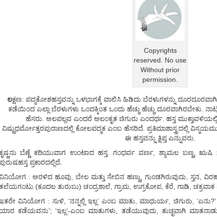
Copyrights
reserved. No use
Without prior
permission.
ಲ
ಕ್ಷಣ: ಪದ್ಮಕೋಶಹಸ್ತವನ್ನು ಒಳಭಾಗಕ್ಕೆ ವಾಲಿಸಿ ಹಿಡಿದು ಬೆರಳುಗಳನ್ನು ದೂರದೂರವಾ
ಕಡೆಯಿಂದ ಎಲ್ಲಾ ಬೆರಳುಗಳು ಒಂದಕ್ಕಿಂತ ಒಂದು ಹೆಚ್ಚು ಹೆಚ್ಚು ದೂರವಾಗಿರಬೇಕು. ನಾಟ್ಯಶಾ
ಹೆಸರು. ಅಲಪಲ್ಲವ ಎಂದರೆ ಅಲಂಕೃತ ಚಿಗುರು ಎಂದರ್ಥ. ಹಸ್ತ ಮುಕ್ತಾವಳಿಯಲ್
ವಿಷ್ಣುಧರ್ಮೋತ್ತರಪುರಾಣದಲ್ಲಿ ಕೋಲಪದ್ಮಕ ಎಂಬ ಹೆಸರಿದೆ. ಪ್ರತಿಮಾಶಾಸ್ತ್ರದಲ್ಲಿ ವಿಸ್ಮಯಮುದ್
ಈ ಹಸ್ತವನ್ನು ಕ್ಷಿಪ್ತ ಎನ್ನುವರು.
ಕೃಷ್ಣನು ಬೆಣ್ಣೆ ಕದಿಯುವಾಗ ಉಂಟಾದ ಹಸ್ತ. ಗಂಧರ್ವ ವರ್ಣ, ಶ್ಯಾಮಲ ಬಣ್ಣ, ಋಷ
ಪುರುಷಹಸ್ತ ಪ್ರಕಾರದಲ್ಲಿದೆ.
ವಿನಿಯೋಗ : ಅರಳಿದ ಹೂವು, ಬೇಲ ಮತ್ತು ಸೇಬಿನ ಹಣ್ಣು, ಗುಂಡಗಿರುವುದು, ಸ್ತನ, ವಿರ
ತಲೆಯಗಂಟು (ಕೂದಲ ತುರುಬು) ಚಂದ್ರಶಾಲೆ, ಗ್ರಾಮ, ಉಗ್ರಕೋಪ, ಕೆರೆ, ಗಾಡಿ, ಚಕ್ರವಾಕ ಪಕ
ಇತರೇ ವಿನಿಯೋಗ : ಸುಳಿ, ‘ನನ್ನಲ್ಲಿ ಇಲ್ಲ’ ಎಂಬ ಮಾತು, ಮಾಧುರ್ಯ, ಚಿಗುರು, ‘ಏನು?’ ಎ
ಯಾರ ಕಡೆಯವನು’; ‘ಇಲ್ಲ’-ಎಂಬ ಮಾತುಗಳು, ತಡೆಯುವುದು, ತುಚ್ಛವಾಗಿ ಮಾತನಾಡುವು