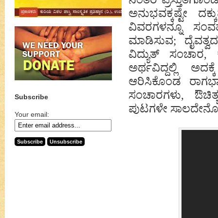
ಅನುಭವಕ್ಕಷ್ಟೇ ದಕ್
ವಿವರಗಳನ್ನೂ ಸ
ಮಾಡಿಸುವ; ದೈವತ್ವದ
ವಿದ್ಯುತ್ ಸಂಚಾರ
ಅರ್ಥವಿದ್ದಲ್ಲಿ ಅ
ಆರಿಸಿಕೊಂಡ ರಾಗಭಾ
ಸಂಚಾರಗಳು, ಔಚಿತ್ಯ
Subscribe
ಪುಟಗಳೇ ಸಾಲದೇನೋ ಎಂ
Your email: