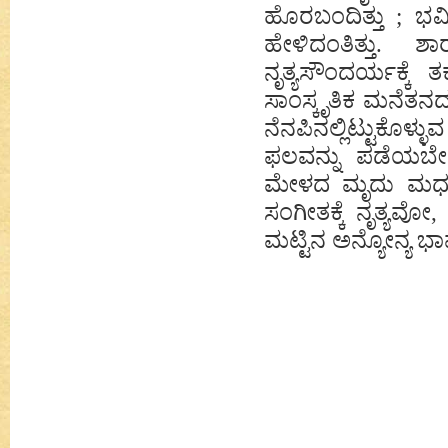
ಹೊರಬಂದಿತ್ತು ; ಭವಿಷ
ಹೇಳಿದಂತಿತ್ತು. 
ನೃತ್ಯಸೌಂದರ್ಯಕ್ಕೆ
ಸಾಂಸ್ಕೃತಿಕ ಮನೆತನದ
ನೆನಪಿನಲ್ಲಿಟ್ಟುಕೊಳ
ಫಲವನ್ನು ಪಡೆಯಬೇಕಾಗ
ಮೇಳದ ಮೃದು ಮಧುರ 
ಸಂಗೀತಕ್ಕೆ ನೃತ್ಯವೋ
ಮಟ್ಟಿನ ಅನ್ಯೋನ್ಯ ಭ