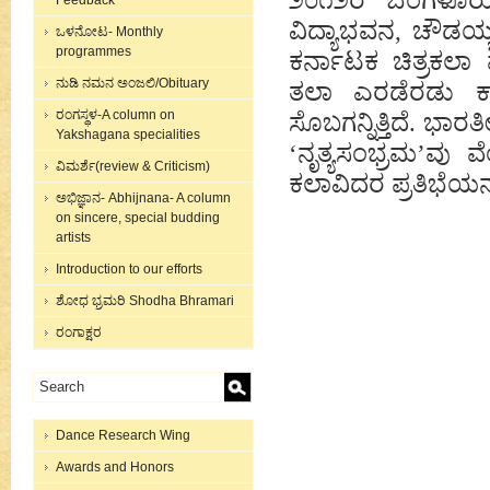
೨೦೧೨ರ ಬೆಂಗಳೂರ
Feedback
ವಿದ್ಯಾಭವನ, ಚೌಡಯ್
ಒಳನೋಟ- Monthly
programmes
ಕರ್ನಾಟಕ ಚಿತ್ರಕಲಾ
ನುಡಿ ನಮನ ಅಂಜಲಿ/Obituary
ತಲಾ ಎರಡೆರಡು ಕಾ
ರಂಗಸ್ಥಳ-A column on
ಸೊಬಗನ್ನಿತ್ತಿದೆ. ಭ
Yakshagana specialities
‘
ನೃತ್ಯಸಂಭ್ರಮ
’
ವು ವೆ
ವಿಮರ್ಶೆ(review & Criticism)
ಕಲಾವಿದರ ಪ್ರತಿಭೆಯನ್ನ
ಅಭಿಜ್ಞಾನ- Abhijnana- A column
on sincere, special budding
artists
Introduction to our efforts
ಶೋಧ ಭ್ರಮರಿ Shodha Bhramari
ರಂಗಾಕ್ಷರ
Dance Research Wing
Awards and Honors