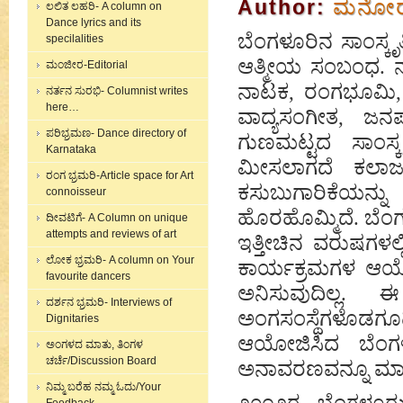
Author:
ಮನೋರಮ
ಲಲಿತ ಲಹರಿ- A column on
Dance lyrics and its
ಬೆಂಗಳೂರಿನ ಸಾಂಸ್ಕ
specilalities
ಆತ್ಮೀಯ ಸಂಬಂಧ. ನ
ಮಂಜೀರ-Editorial
ನಾಟಕ, ರಂಗಭೂಮಿ, ಸ
ನರ್ತನ ಸುರಭಿ- Columnist writes
here…
ವಾದ್ಯಸಂಗೀತ, 
ಪರಿಭ್ರಮಣ- Dance directory of
ಗುಣಮಟ್ಟದ ಸಾಂಸ್
Karnataka
ಮೀಸಲಾಗದೆ ಕಲಾಜಗ
ರಂಗ ಭ್ರಮರಿ-Article space for Art
ಕಸುಬುಗಾರಿಕೆಯನ್
connoisseur
ಹೊರಹೊಮ್ಮಿದೆ. ಬೆಂ
ದೀವಟಿಗೆ- A Column on unique
attempts and reviews of art
ಇತ್ತೀಚಿನ ವರುಷಗಳ
ಲೋಕ ಭ್ರಮರಿ- A column on Your
ಕಾರ್ಯಕ್ರಮಗಳ ಆಯ
favourite dancers
ಅನಿಸುವುದಿಲ್ಲ.
ದರ್ಶನ ಭ್ರಮರಿ- Interviews of
ಅಂಗಸಂಸ್ಥೆಗಳೊಡಗೂಡ
Dignitaries
ಆಯೋಜಿಸಿದ ಬೆಂಗಳೂರ
ಅಂಗಳದ ಮಾತು, ತಿಂಗಳ
ಚರ್ಚೆ/Discussion Board
ಅನಾವರಣವನ್ನೂ ಮಾಡ
ನಿಮ್ಮ ಬರೆಹ ನಮ್ಮ ಓದು/Your