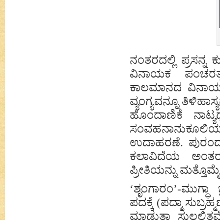
ನಂತರದಲ್ಲಿ ಪ್ರಸನ್
ವಿನಾಯಕ ಪಂಚರತ್ನ
ಕಾಲಮಾನದ ವಿನಾ
ವ್ಯಂಗ್ಯವನ್ನೂ ತಿಳಿಹ
ಹೊಂದಾಣಿಕೆ ನಾಟ್ಯ
ಸಂವಹನಾನುಕೂಲಿಯಾಗಿ
ಉದಾಹರಣೆ. ಪುರ
ಕಲಾವಿದೆಯ ಅಂತರಂಗ
ಪ್ರೀತಿಯನ್ನು ಮತ್ತೊಮ್ಮ
‘
ಶೃಂಗಾರಂ
’
-ಮುಗ್ಧಾ
ಪದಕ್ಕೆ (ಪದ್ಮಾ ಸುಬ್
ಮಾಡುತ್ತಾ ಸುಲಲಿತವೆ