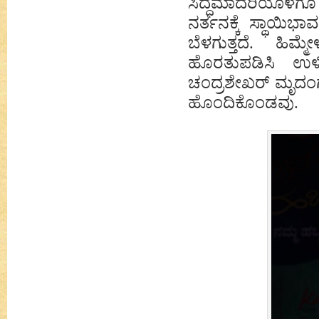
ಸಿದ್ಧಮಾದರಿಯೊಳಗೂ 
ನರ್ತನಕ್ಕೆ ಸ್ಥಾಯಿಭಾ
ಬೆಳಗುತ್ತದೆ. ಹಿ
ಹೊರತುಪಡಿಸಿ ಉಳಿ
ಚಂದ್ರಶೇಖರ್ ಮೃದಂ
ಹೊಂದಿಕೊಂಡವು.