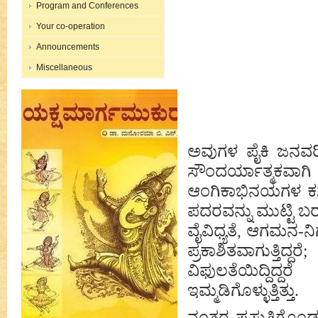
Program and Conferences
Your co-operation
Announcements
Miscellaneous
ಅವುಗಳ ಪೈಕಿ ಜನವರಿ
ಸೌಂದರ್ಯಾತ್ಮಕವಾಗಿ ನೃ
ಆಂಗಿಕಾಭಿನಯಗಳ ಕಸುವ
ಪದರವನ್ನು ಮುಟ್ಟಿ ಬರ
ವೈವಿಧ್ಯತೆ, ಆಗಮನ-ನಿ
ಪ್ರಕಾಶಿತವಾಗುತ್ತಿ
ವಿಫುಲತೆಯಿದ್ದಿದ್
ಇಮ್ಮಡಿಗೊಳ್ಳುತ್ತಿತ್ತು.
ನಂತರ ಪ್ರಸ್ತುತಿಗೊಂಡ