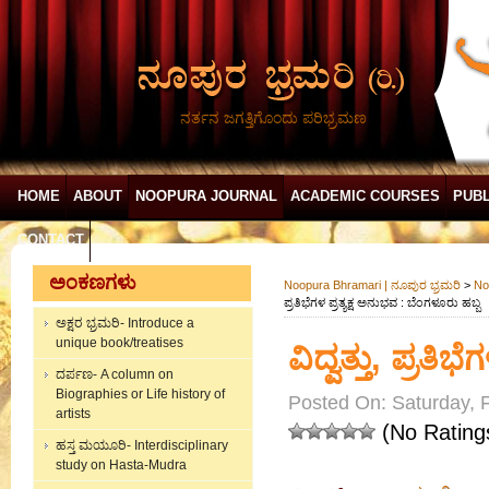
ನರ್ತನ ಜಗತ್ತಿಗೊಂದು ಪರಿಭ್ರಮಣ
HOME
ABOUT
NOOPURA JOURNAL
ACADEMIC COURSES
PUBL
CONTACT
ಅಂಕಣಗಳು
Noopura Bhramari | ನೂಪುರ ಭ್ರಮರಿ
>
No
ಪ್ರತಿಭೆಗಳ ಪ್ರತ್ಯಕ್ಷ ಅನುಭವ : ಬೆಂಗಳೂರು ಹಬ್ಬ
ಅಕ್ಷರ ಭ್ರಮರಿ- Introduce a
unique book/treatises
ವಿದ್ವತ್ತು, ಪ್ರತಿ
ದರ್ಪಣ- A column on
Biographies or Life history of
Posted On: Saturday, 
artists
(No Rating
ಹಸ್ತ ಮಯೂರಿ- Interdisciplinary
study on Hasta-Mudra