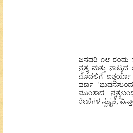
ಜನವರಿ ೧೮ ರಂದು ಇದೇ
ನೃತ್ಯ ಮತ್ತು ನಾಟ್ಯದ
ಮೊದಲಿಗೆ ಐಶ್ವರ್ಯಾ 
ವರ್ಣ
‘
ಭುವನಸುಂ
ಮುಂತಾದ ನೃತ್ಯಬಂ
ರೇಖೆಗಳ ಸ್ಪಷ್ಟತೆ, ವಿಸ್