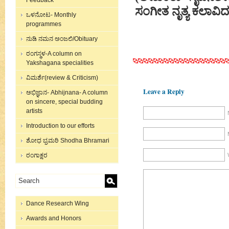
Feedback
ಸಂಗೀತ ನೃತ್ಯ ಕಲಾವಿದ
ಒಳನೋಟ- Monthly
programmes
ನುಡಿ ನಮನ ಅಂಜಲಿ/Obituary
ರಂಗಸ್ಥಳ-A column on
Yakshagana specialities
ವಿಮರ್ಶೆ(review & Criticism)
Leave a Reply
ಅಭಿಜ್ಞಾನ- Abhijnana- A column
on sincere, special budding
artists
Introduction to our efforts
ಶೋಧ ಭ್ರಮರಿ Shodha Bhramari
ರಂಗಾಕ್ಷರ
Dance Research Wing
Awards and Honors