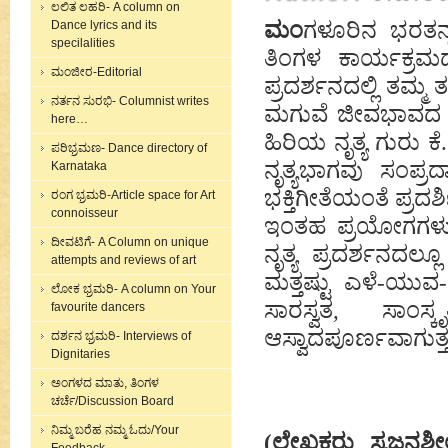
ಲಲಿತ ಲಹರಿ- A column on
ಮಂ
ಗಳೂರಿನ ಭರತನೃತ
Dance lyrics and its
specilalities
ತಿಂಗಳ ಕಾರ್ಯಕ್ರಮದ
ಮಂಜೀರ-Editorial
ಪ್ರದರ್ಶನದಲ್ಲಿ ತಮ
ನರ್ತನ ಸುರಭಿ- Columnist writes
ಮಗುವೆ ಜೀವಭಾವದ ನ
here…
ಹಿರಿಯ ನೃತ್ಯ ಗು
ಪರಿಭ್ರಮಣ- Dance directory of
ನೃತ್ಯಭಾಗವು ಸಂಪ್
Karnataka
ಭಕ್ತಿಗೀತೆಯಂತೆ ಪ್ರದರ್ಶಿಸ
ರಂಗ ಭ್ರಮರಿ-Article space for Art
connoisseur
ಇಂತಹ ಪ್ರಯೋಗಗಳು 
ದೀವಟಿಗೆ- A Column on unique
ನೃತ್ಯ ಪ್ರದರ್ಶನದಲ
attempts and reviews of art
ಮತ್ತಷ್ಟು ಎಳೆ-ಯು
ಲೋಕ ಭ್ರಮರಿ- A column on Your
ಸಾರಸ್ವತ, ಸಾಂಸ
favourite dancers
ಆಸ್ವಾದಪೂರ್ಣವಾಗುತ್ತ
ದರ್ಶನ ಭ್ರಮರಿ- Interviews of
Dignitaries
ಅಂಗಳದ ಮಾತು, ತಿಂಗಳ
ಚರ್ಚೆ/Discussion Board
ನಿಮ್ಮ ಬರೆಹ ನಮ್ಮ ಓದು/Your
(ಲೇಖಕರು ಸೃಜನಶೀ