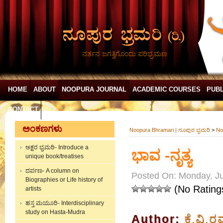
ನರ್ತನ ಜಗತ್ತಿಗೊಂದು ಪರಿಭ್ರಮಣ
HOME
ABOUT
NOOPURA JOURNAL
ACADEMIC COURSES
PUBL
CONTACT
ಅಂಕಣಗಳು
Noopura Bhramari | ನೂಪುರ ಭ್ರಮರಿ
>
No
ಅಕ್ಷರ ಭ್ರಮರಿ- Introduce a
ಭಾವ -ನೃತ್ಯ
unique book/treatises
ದರ್ಪಣ- A column on
Posted On: Monday, Ju
Biographies or Life history of
(No Rating
artists
ಹಸ್ತ ಮಯೂರಿ- Interdisciplinary
study on Hasta-Mudra
Author:
ಕೆ.ವಿ.ರ