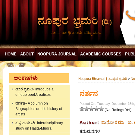
ನರ್ತನ ಜಗತ್ತಿಗೊಂದು ಪರಿಭ್ರಮಣ
HOME
ABOUT
NOOPURA JOURNAL
ACADEMIC COURSES
PUBL
CONTACT
ಅಂಕಣಗಳು
Noopura Bhramari | ನೂಪುರ ಭ್ರಮರಿ
>
No
ಅಕ್ಷರ ಭ್ರಮರಿ- Introduce a
ನರ್ತನ
unique book/treatises
ದರ್ಪಣ- A column on
Posted On: Tuesday, December 15th,
Biographies or Life history of
(No Ratings Yet)
artists
Author:
ಮನೋರಮಾ. ಬಿ.
ಹಸ್ತ ಮಯೂರಿ- Interdisciplinary
study on Hasta-Mudra
ತನುಮನಗಳ