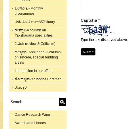
Feedback
ಒಳನೋಟ- Monthly
programmes
Captcha
*
ನುಡಿ ನಮನ ಅಂಜಲಿ/Obituary
ರಂಗಸ್ಥಳ-A column on
Yakshagana specialities
Type the text displayed above:
ವಿಮರ್ಶೆ(review & Criticism)
ಅಭಿಜ್ಞಾನ- Abhijnana- A column
on sincere, special budding
artists
Introduction to our efforts
ಶೋಧ ಭ್ರಮರಿ Shodha Bhramari
ರಂಗಾಕ್ಷರ
Dance Research Wing
Awards and Honors