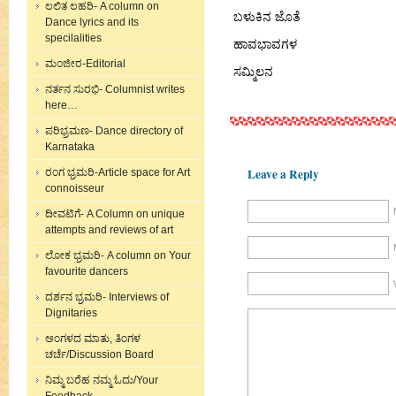
ಲಲಿತ ಲಹರಿ- A column on
ಬಳುಕಿನ ಜೊತೆ
Dance lyrics and its
specilalities
ಹಾವಭಾವಗಳ
ಮಂಜೀರ-Editorial
ಸಮ್ಮಿಲನ
ನರ್ತನ ಸುರಭಿ- Columnist writes
here…
ಪರಿಭ್ರಮಣ- Dance directory of
Karnataka
Leave a Reply
ರಂಗ ಭ್ರಮರಿ-Article space for Art
connoisseur
ದೀವಟಿಗೆ- A Column on unique
attempts and reviews of art
ಲೋಕ ಭ್ರಮರಿ- A column on Your
favourite dancers
ದರ್ಶನ ಭ್ರಮರಿ- Interviews of
Dignitaries
ಅಂಗಳದ ಮಾತು, ತಿಂಗಳ
ಚರ್ಚೆ/Discussion Board
ನಿಮ್ಮ ಬರೆಹ ನಮ್ಮ ಓದು/Your